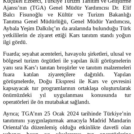
Küçükel Ezberci, Türkiye Turizm Tanıtım ve Geliştirme
Ajansı’nın (TGA) Genel Müdür Yardımcısı Dr. Elif
Balcı Fisunoğlu ve Kültür ve Turizm Bakanlığı
Tanıtma Genel Müdürlüğü, Genel Müdür Yardımcısı,
Aybala Yeşim Dalkılıç’ın da aralarında bulunduğu Türk
yetkililerin de ziyaret ettiği Kars tanıtım standı yoğun
ilgi gördü.
Fuarda; seyahat acenteleri, havayolu şirketleri, ulusal ve
bölgesel turizm örgütleri ile yapılan ikili görüşmelerin
yanı sıra Kars’ı tanıtan broşürler ve tanıtım malzemeleri
fuara katılan ziyaretçilere dağıtıldı. Yapılan
görüşmelerde, Doğu Ekspresi ile Kars ve çevresini
kapsayacak tur programlarının ortaklaşa oluşturularak
önümüzdeki yıl uygulanması konusunda tur
operatörleri ile ön mutabakat sağlandı.
Ayrıca; TGA’nın 25 Ocak 2024 tarihinde Türkiye’nin
tanıtımını yaygınlaştırmak amacıyla Madrid Mandarin
Oriental’da düzenlemiş olduğu etkinlikte davetli olan