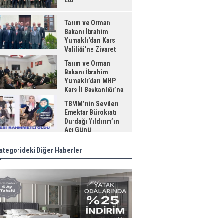
Etti
Tarım ve Orman
Bakanı İbrahim
Yumaklı'dan Kars
Valiliği'ne Ziyaret
Tarım ve Orman
Bakanı İbrahim
Yumaklı’dan MHP
Kars İl Başkanlığı’na
aret
TBMM’nin Sevilen
Emektar Bürokratı
Durdağı Yıldırım’ın
Acı Günü
ategorideki Diğer Haberler