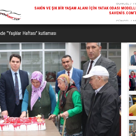
GÜNCEL / 19:00
GÜNCEL / 18
K ODASI MODELLERI
KARS'IN TURIZM POTANSIYELI BAKÜ'DE TANITI
SAVENIS.COM’DA!
de "Yaşlılar Haftası" kutlaması