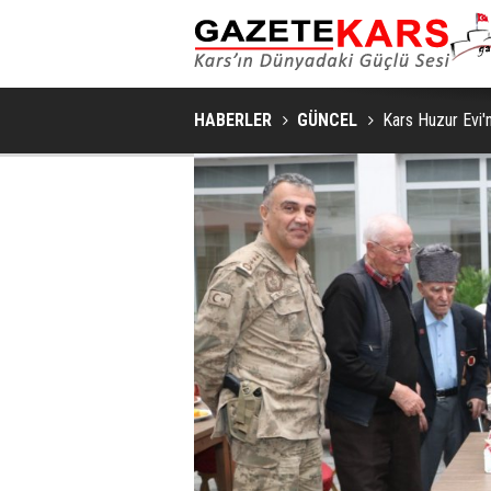
SAKIN VE ŞIK BIR YAŞAM ALANI İÇIN YATA
HABERLER
GÜNCEL
Kars Huzur Evi'n