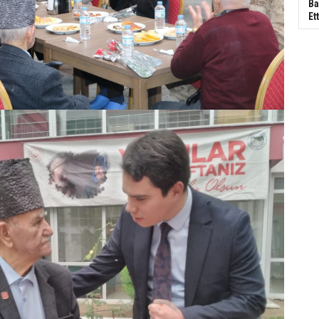
Ba
Ett