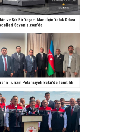
kin ve Şık Bir Yaşam Alanı İçin Yatak Odası
delleri Savenis.com’da!
rs'ın Turizm Potansiyeli Bakü'de Tanıtıldı