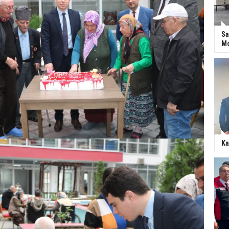
Sa
Mo
Ka