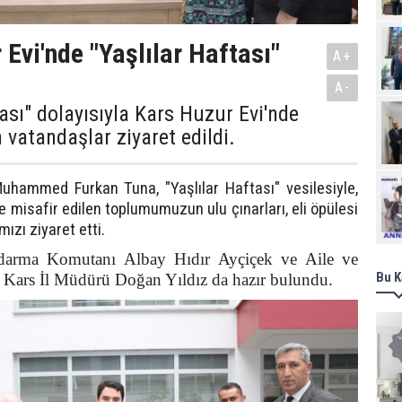
 Evi'nde "Yaşlılar Haftası"
A+
A-
tası" dolayısıyla Kars Huzur Evi'nde
 vatandaşlar ziyaret edildi.
Ziy
Muhammed Furkan Tuna, "Yaşlılar Haftası" vesilesiyle,
 misafir edilen toplumumuzun ulu çınarları, eli öpülesi
ızı ziyaret etti.
andarma Komutanı Albay Hıdır Ayçiçek ve Aile ve
Bu K
 Kars İl Müdürü Doğan Yıldız da hazır bulundu.