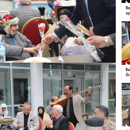
Ba
uy
Ba
Ür