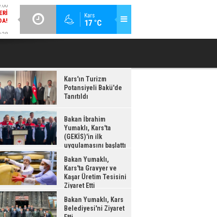
:38
GÜNCEL / 18:37
Kars
17 °C
LDI
BAKAN İBRAHIM YUMAKLI, KARS'TA (GEKİS)'IN ILK
BA
UYGULAMASINI BAŞLATTI
Kars'ın Turizm
Potansiyeli Bakü'de
Tanıtıldı
Bakan İbrahim
Yumaklı, Kars'ta
(GEKİS)'in ilk
uygulamasını başlattı
Bakan Yumaklı,
Kars'ta Gravyer ve
Kaşar Üretim Tesisini
Ziyaret Etti
Bakan Yumaklı, Kars
Belediyesi'ni Ziyaret