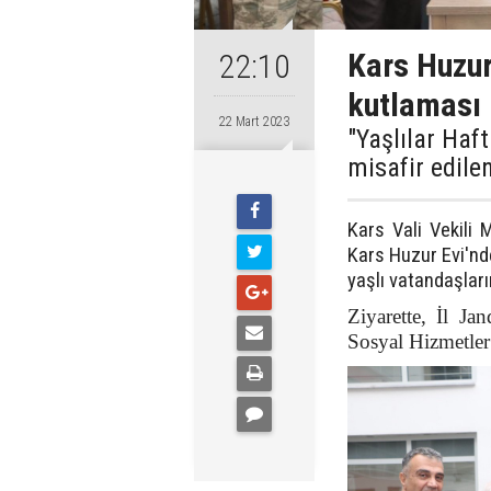
Kars Huzur
22:10
kutlaması
22 Mart 2023
"Yaşlılar Haf
misafir edilen
Kars Vali Vekili 
Kars Huzur Evi'nde
yaşlı vatandaşlarım
Ziyarette, İl J
Sosyal Hizmetler