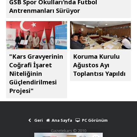
GSB Spor Okulları'nda Futbol
Antrenmanları Sürüyor
"Kars Gravyerinin
Koruma Kurulu
Coğrafi İşaret
Ağustos Ayı
Niteliğinin
Toplantısı Yapıldı
Güçlendirilmesi
Projesi"
Geri
Ana Sayfa
PC Görünüm
Gazetekars © 2010