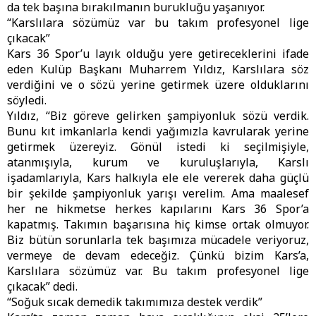
da tek başına bırakılmanın burukluğu yaşanıyor.
“Karslılara sözümüz var bu takım profesyonel lige
çıkacak”
Kars 36 Spor’u layık olduğu yere getireceklerini ifade
eden Kulüp Başkanı Muharrem Yıldız, Karslılara söz
verdiğini ve o sözü yerine getirmek üzere olduklarını
söyledi.
Yıldız, “Biz göreve gelirken şampiyonluk sözü verdik.
Bunu kıt imkanlarla kendi yağımızla kavrularak yerine
getirmek üzereyiz. Gönül istedi ki seçilmişiyle,
atanmışıyla, kurum ve kuruluşlarıyla, Karslı
işadamlarıyla, Kars halkıyla ele ele vererek daha güçlü
bir şekilde şampiyonluk yarışı verelim. Ama maalesef
her ne hikmetse herkes kapılarını Kars 36 Spor’a
kapatmış. Takımın başarısına hiç kimse ortak olmuyor.
Biz bütün sorunlarla tek başımıza mücadele veriyoruz,
vermeye de devam edeceğiz. Çünkü bizim Kars’a,
Karslılara sözümüz var. Bu takım profesyonel lige
çıkacak” dedi.
“Soğuk sıcak demedik takımımıza destek verdik”