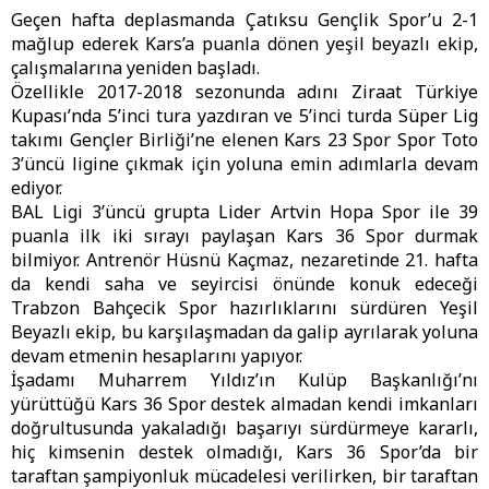
Geçen hafta deplasmanda Çatıksu Gençlik Spor’u 2-1
mağlup ederek Kars’a puanla dönen yeşil beyazlı ekip,
çalışmalarına yeniden başladı.
Özellikle 2017-2018 sezonunda adını Ziraat Türkiye
Kupası’nda 5’inci tura yazdıran ve 5’inci turda Süper Lig
takımı Gençler Birliği’ne elenen Kars 23 Spor Spor Toto
3’üncü ligine çıkmak için yoluna emin adımlarla devam
ediyor.
BAL Ligi 3’üncü grupta Lider Artvin Hopa Spor ile 39
puanla ilk iki sırayı paylaşan Kars 36 Spor durmak
bilmiyor. Antrenör Hüsnü Kaçmaz, nezaretinde 21. hafta
da kendi saha ve seyircisi önünde konuk edeceği
Trabzon Bahçecik Spor hazırlıklarını sürdüren Yeşil
Beyazlı ekip, bu karşılaşmadan da galip ayrılarak yoluna
devam etmenin hesaplarını yapıyor.
İşadamı Muharrem Yıldız’ın Kulüp Başkanlığı’nı
yürüttüğü Kars 36 Spor destek almadan kendi imkanları
doğrultusunda yakaladığı başarıyı sürdürmeye kararlı,
hiç kimsenin destek olmadığı, Kars 36 Spor’da bir
taraftan şampiyonluk mücadelesi verilirken, bir taraftan