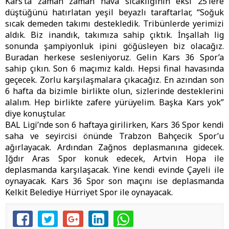
Kars’ta zaman zaman hava sıcaklığının eksi 25’lere
düştüğünü hatırlatan yeşil beyazlı taraftarlar, “Soğuk
sıcak demeden takımı destekledik. Tribünlerde yerimizi
aldık. Biz inandık, takımıza sahip çıktık. İnşallah lig
sonunda şampiyonluk ipini göğüsleyen biz olacağız.
Buradan herkese sesleniyoruz. Gelin Kars 36 Spor’a
sahip çıkın. Son 6 maçımız kaldı. Hepsi final havasında
geçecek. Zorlu karşılaşmalara çıkacağız. En azından son
6 hafta da bizimle birlikte olun, sizlerinde desteklerini
alalım. Hep birlikte zafere yürüyelim. Başka Kars yok”
diye konuştular.
BAL Ligi’nde son 6 haftaya girilirken, Kars 36 Spor kendi
saha ve seyircisi önünde Trabzon Bahçecik Spor’u
ağırlayacak. Ardından Zağnos deplasmanına gidecek.
Iğdır Aras Spor konuk edecek, Artvin Hopa ile
deplasmanda karşılaşacak. Yine kendi evinde Çayeli ile
oynayacak. Kars 36 Spor son maçını ise deplasmanda
Kelkit Belediye Hürriyet Spor ile oynayacak.