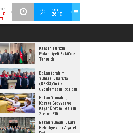
:37
GÜNCEL / 18:36
Kars
26 °C
ILK
BAKAN YUMAKLI, KARS'TA GRAVYER VE KAŞAR ÜRETIM
B
TTI
TESISINI ZIYARET ETTI
Kars'ın Turizm
Potansiyeli Bakü'de
Tanıtıldı
Bakan İbrahim
Yumaklı, Kars'ta
(GEKİS)'in ilk
uygulamasını başlattı
Bakan Yumaklı,
Kars'ta Gravyer ve
Kaşar Üretim Tesisini
Ziyaret Etti
Bakan Yumaklı, Kars
Belediyesi'ni Ziyaret