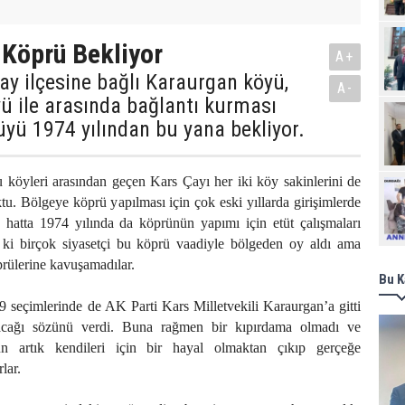
Köprü Bekliyor
A+
ay ilçesine bağlı Karaurgan köyü,
A-
ü ile arasında bağlantı kurması
yü 1974 yılından bu yana bekliyor.
 köyleri arasından geçen Kars Çayı her iki köy sakinlerini de
Ziy
tu. Bölgeye köprü yapılması için çok eski yıllarda girişimlerde
 hatta 1974 yılında da köprünün yapımı için etüt çalışmaları
k ki birçok siyasetçi bu köprü vaadiyle bölgeden oy aldı ama
prülerine kavuşamadılar.
Bu K
 seçimlerinde de AK Parti Kars Milletvekili Karaurgan’a gitti
acağı sözünü verdi. Buna rağmen bir kıpırdama olmadı ve
n artık kendileri için bir hayal olmaktan çıkıp gerçeğe
lar.