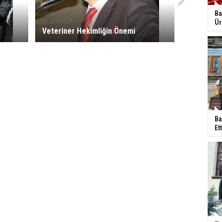
Ba
Ür
Veteriner Hekimliğin Önemi
Ba
Ett