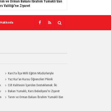
rım ve Orman Bakanı İbrahim Yumaklı'dan
rs Valiliği'ne Ziyaret
 Hakkında
Kars'ta İlçe Milli Eğitim Müdürleriyle
Değerlendirme Toplantısı
Yaz Kur'an Kursu Öğrencileri Piknik
k
Coşkusu Yaşadı
Cilt Kalitesini İçeriden Desteklemek: İki
ı
Enjeksiyon Uygulamasının Karşılaştırması
Bakan Yumaklı, Kars Belediyesi'ni Ziyaret
an
Etti
Tarım ve Orman Bakanı İbrahim Yumaklı’dan
MHP Kars İl Başkanlığı’na Ziyaret