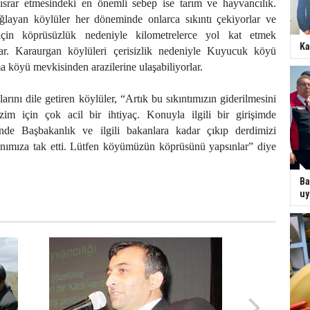
srar etmesindeki en önemli sebep ise tarım ve hayvancılık.
ağlayan köylüler her döneminde onlarca sıkıntı çekiyorlar ve
için köprüsüzlük nedeniyle kilometrelerce yol kat etmek
Ka
ar. Karaurgan köylüleri çerisizlik nedeniyle Kuyucuk köyü
 köyü mevkisinden arazilerine ulaşabiliyorlar.
ılarını dile getiren köylüler, “Artık bu sıkıntımızın giderilmesini
zim için çok acil bir ihtiyaç. Konuyla ilgili bir girişimde
nde Başbakanlık ve ilgili bakanlara kadar çıkıp derdimizi
canımıza tak etti. Lütfen köyümüzün köprüsünü yapsınlar” diye
Ba
uy