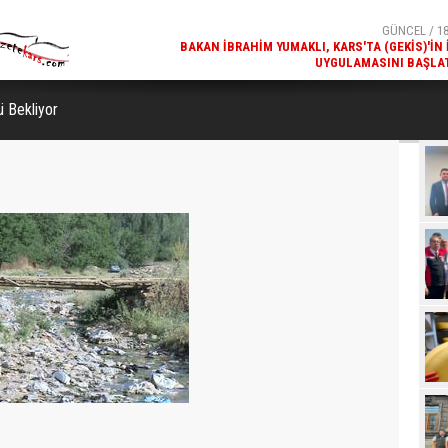
GÜNCEL / 18:38
GÜNCEL / 18
AKÜ'DE TANITILDI
BAKAN İBRAHIM YUMAKLI, KARS'TA (GEKİS)'IN 
UYGULAMASINI BAŞLA
 Bekliyor