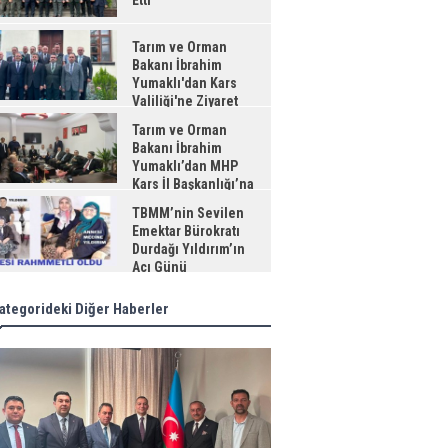
Etti
Tarım ve Orman
Bakanı İbrahim
Yumaklı'dan Kars
Valiliği'ne Ziyaret
Tarım ve Orman
Bakanı İbrahim
Yumaklı’dan MHP
Kars İl Başkanlığı’na
aret
TBMM’nin Sevilen
Emektar Bürokratı
Durdağı Yıldırım’ın
Acı Günü
ategorideki Diğer Haberler