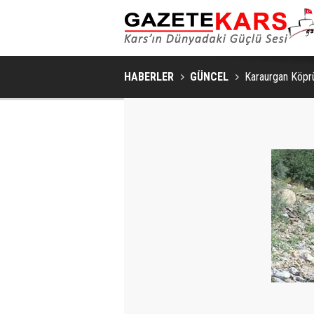
KARS'IN TURIZM POTANSIYELI B
HABERLER
GÜNCEL
Karaurgan Köprü