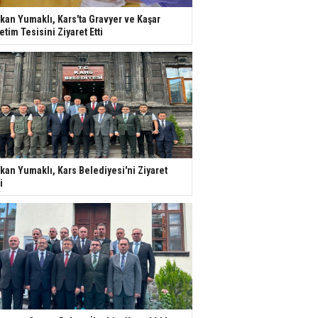
kan Yumaklı, Kars'ta Gravyer ve Kaşar
etim Tesisini Ziyaret Etti
kan Yumaklı, Kars Belediyesi'ni Ziyaret
i