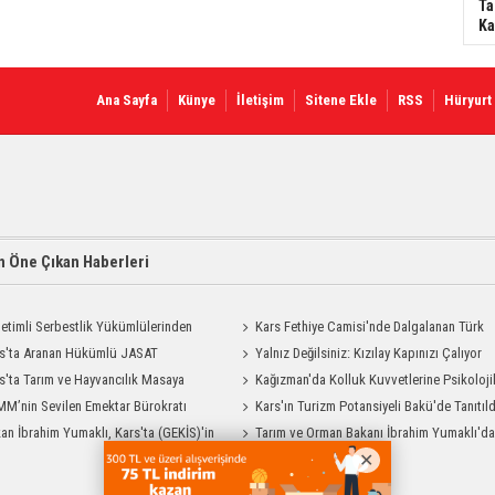
Ta
Ka
Ana Sayfa
Künye
İletişim
Sitene Ekle
RSS
Hüryurt
 Öne Çıkan Haberleri
etimli Serbestlik Yükümlülerinden
Kars Fethiye Camisi'nde Dalgalanan Türk
Temizlik Desteği
s'ta Aranan Hükümlü JASAT
Bayrağı Görenlerin Beğenisini Topladı
Yalnız Değilsiniz: Kızılay Kapınızı Çalıyor
yonuyla Yakalandı
s'ta Tarım ve Hayvancılık Masaya
Kağızman'da Kolluk Kuvvetlerine Psikoloji
ı
M’nin Sevilen Emektar Bürokratı
İlk Yardım Eğitimi
Kars'ın Turizm Potansiyeli Bakü'de Tanıtıld
 Yıldırım’ın Acı Günü
an İbrahim Yumaklı, Kars'ta (GEKİS)'in
Tarım ve Orman Bakanı İbrahim Yumaklı'd
ulamasını başlattı
Kars Valiliği'ne Ziyaret