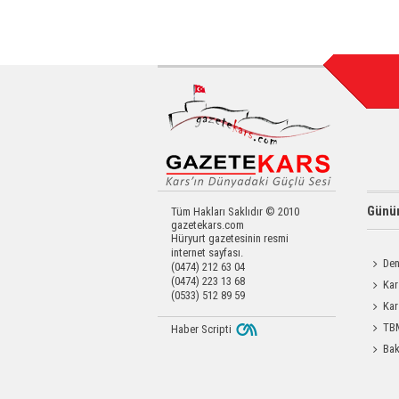
Günün
Tüm Hakları Saklıdır © 2010
gazetekars.com
Hüryurt gazetesinin resmi
internet sayfası.
Den
(0474) 212 63 04
(0474) 223 13 68
Okula 
Kar
(0533) 512 89 59
Operas
Kar
Yatırıld
TBM
Haber Scripti
Durdağı
Bak
ilk uyg