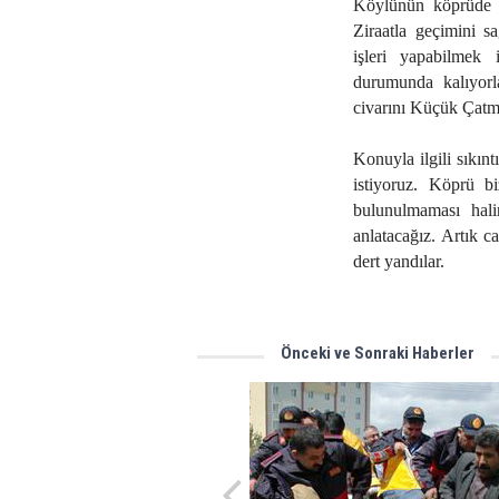
Köylünün köprüde ı
Ziraatla geçimini s
işleri yapabilmek 
durumunda kalıyorl
civarını Küçük Çatma
Konuyla ilgili sıkınt
istiyoruz. Köprü bi
bulunulmaması hali
anlatacağız. Artık 
dert yandılar.
Önceki ve Sonraki Haberler