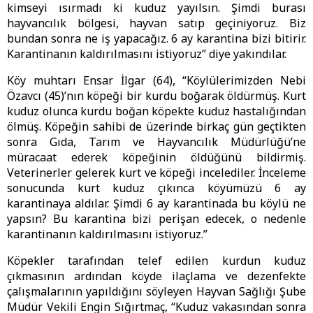
kimseyi ısırmadı ki kuduz yayılsın. Şimdi burası
hayvancılık bölgesi, hayvan satıp geçiniyoruz. Biz
bundan sonra ne iş yapacağız. 6 ay karantina bizi bitirir.
Karantinanın kaldırılmasını istiyoruz” diye yakındılar.
Köy muhtarı Ensar İlgar (64), “Köylülerimizden Nebi
Özavcı (45)’nın köpeği bir kurdu boğarak öldürmüş. Kurt
kuduz olunca kurdu boğan köpekte kuduz hastalığından
ölmüş. Köpeğin sahibi de üzerinde birkaç gün geçtikten
sonra Gıda, Tarım ve Hayvancılık Müdürlüğü’ne
müracaat ederek köpeğinin öldüğünü bildirmiş.
Veterinerler gelerek kurt ve köpeği incelediler. İnceleme
sonucunda kurt kuduz çıkınca köyümüzü 6 ay
karantinaya aldılar. Şimdi 6 ay karantinada bu köylü ne
yapsın? Bu karantina bizi perişan edecek, o nedenle
karantinanın kaldırılmasını istiyoruz.”
Köpekler tarafından telef edilen kurdun kuduz
çıkmasının ardından köyde ilaçlama ve dezenfekte
çalışmalarının yapıldığını söyleyen Hayvan Sağlığı Şube
Müdür Vekili Engin Sığırtmaç, “Kuduz vakasından sonra