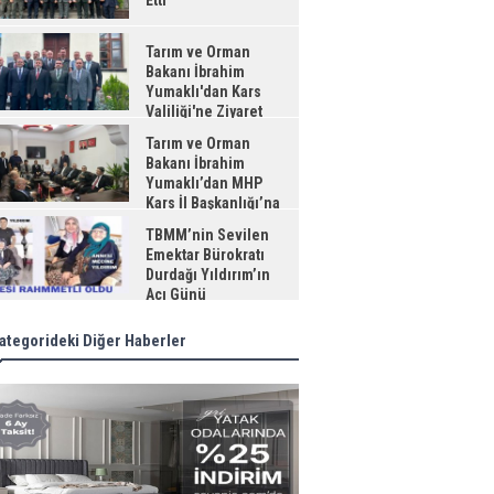
Etti
Tarım ve Orman
Bakanı İbrahim
Yumaklı'dan Kars
Valiliği'ne Ziyaret
Tarım ve Orman
Bakanı İbrahim
Yumaklı’dan MHP
Kars İl Başkanlığı’na
aret
TBMM’nin Sevilen
Emektar Bürokratı
Durdağı Yıldırım’ın
Acı Günü
ategorideki Diğer Haberler