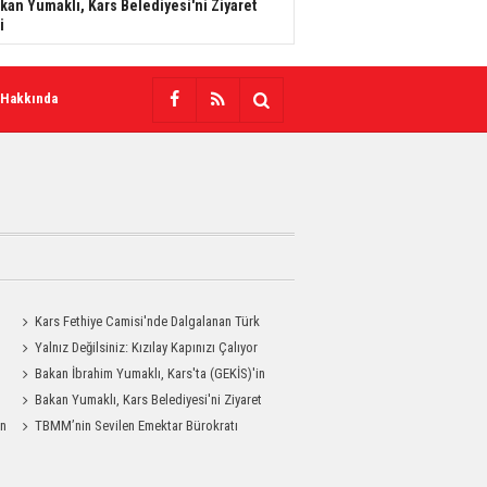
kan Yumaklı, Kars Belediyesi'ni Ziyaret
i
 Hakkında
Kars Fethiye Camisi'nde Dalgalanan Türk
Bayrağı Görenlerin Beğenisini Topladı
Yalnız Değilsiniz: Kızılay Kapınızı Çalıyor
Bakan İbrahim Yumaklı, Kars'ta (GEKİS)'in
ilk uygulamasını başlattı
Bakan Yumaklı, Kars Belediyesi'ni Ziyaret
an
Etti
TBMM’nin Sevilen Emektar Bürokratı
Durdağı Yıldırım’ın Acı Günü