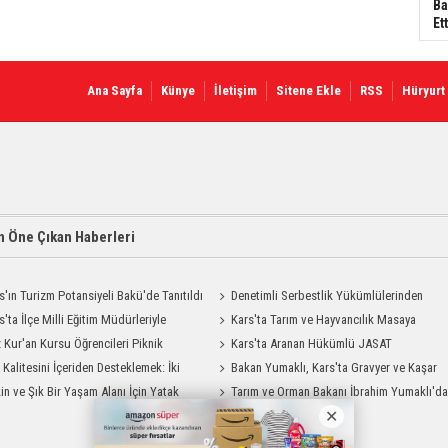
Ba
Ett
Ana Sayfa
Künye
İletişim
Sitene Ekle
RSS
Hüryurt
 Öne Çıkan Haberleri
s'ın Turizm Potansiyeli Bakü'de Tanıtıldı
Denetimli Serbestlik Yükümlülerinden
s'ta İlçe Milli Eğitim Müdürleriyle
Okula Temizlik Desteği
Kars'ta Tarım ve Hayvancılık Masaya
endirme Toplantısı
 Kur'an Kursu Öğrencileri Piknik
Yatırıldı
Kars'ta Aranan Hükümlü JASAT
su Yaşadı
t Kalitesini İçeriden Desteklemek: İki
Operasyonuyla Yakalandı
Bakan Yumaklı, Kars'ta Gravyer ve Kaşar
iyon Uygulamasının Karşılaştırması
in ve Şık Bir Yaşam Alanı İçin Yatak
Üretim Tesisini Ziyaret Etti
Tarım ve Orman Bakanı İbrahim Yumaklı'd
Modelleri Savenis.com’da!
Kars Valiliği'ne Ziyaret