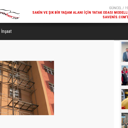
SAVENIS.COM’
GÜNCEL / 18
KARS'IN TURIZM POTANSIYELI BAKÜ'DE TANITI
 İnşaat