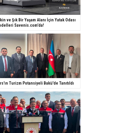
kin ve Şık Bir Yaşam Alanı İçin Yatak Odası
delleri Savenis.com’da!
rs'ın Turizm Potansiyeli Bakü'de Tanıtıldı