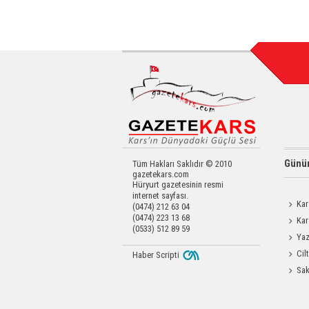
Günün
Tüm Hakları Saklıdır © 2010
gazetekars.com
Hüryurt gazetesinin resmi
internet sayfası.
Kar
(0474) 212 63 04
(0474) 223 13 68
Kar
(0533) 512 89 59
Değerl
Yaz
Coşku
Cil
Haber Scripti
Enjeks
Sak
Odası 