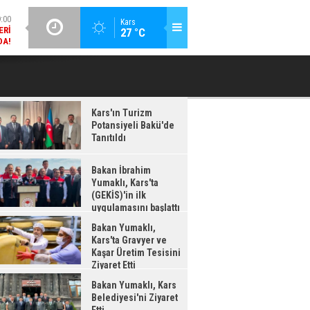
DA!
GÜNCEL / 18:37
Kars
:38
27 °C
BAKAN İBRAHIM YUMAKLI, KARS'TA (GEKİS)'IN ILK
BA
LDI
UYGULAMASINI BAŞLATTI
Kars'ın Turizm
Potansiyeli Bakü'de
Tanıtıldı
Bakan İbrahim
Yumaklı, Kars'ta
(GEKİS)'in ilk
uygulamasını başlattı
Bakan Yumaklı,
Kars'ta Gravyer ve
Kaşar Üretim Tesisini
Ziyaret Etti
Bakan Yumaklı, Kars
Belediyesi'ni Ziyaret