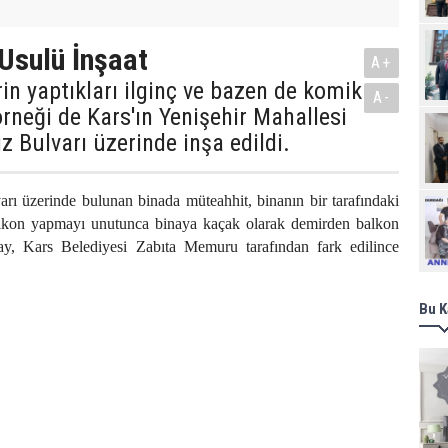
Usulü İnşaat
A+
rin yaptıkları ilginç ve bazen de komik
A-
 örneği de Kars'ın Yenişehir Mahallesi
z Bulvarı üzerinde inşa edildi.
rı üzerinde bulunan binada müteahhit, binanın bir tarafındaki
Ziy
alkon yapmayı unutunca binaya kaçak olarak demirden balkon
ay, Kars Belediyesi Zabıta Memuru tarafından fark edilince
Bu K