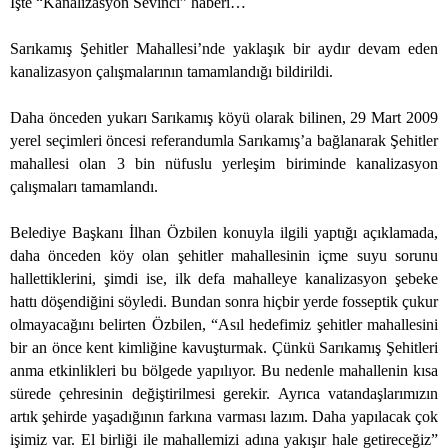
İşte “Kanalizasyon Sevinci” haberi…
Sarıkamış Şehitler Mahallesi’nde yaklaşık bir aydır devam eden
kanalizasyon çalışmalarının tamamlandığı bildirildi.
Daha önceden yukarı Sarıkamış köyü olarak bilinen, 29 Mart 2009
yerel seçimleri öncesi referandumla Sarıkamış’a bağlanarak Şehitler
mahallesi olan 3 bin nüfuslu yerleşim biriminde kanalizasyon
çalışmaları tamamlandı.
Belediye Başkanı İlhan Özbilen konuyla ilgili yaptığı açıklamada,
daha önceden köy olan şehitler mahallesinin içme suyu sorunu
hallettiklerini, şimdi ise, ilk defa mahalleye kanalizasyon şebeke
hattı döşendiğini söyledi. Bundan sonra hiçbir yerde fosseptik çukur
olmayacağını belirten Özbilen, “Asıl hedefimiz şehitler mahallesini
bir an önce kent kimliğine kavuşturmak. Çünkü Sarıkamış Şehitleri
anma etkinlikleri bu bölgede yapılıyor. Bu nedenle mahallenin kısa
sürede çehresinin değiştirilmesi gerekir. Ayrıca vatandaşlarımızın
artık şehirde yaşadığının farkına varması lazım. Daha yapılacak çok
işimiz var. El birliği ile mahallemizi adına yakışır hale getireceğiz”