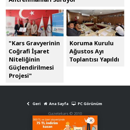
"Kars Gravyerinin
Koruma Kurulu
Coğrafi İşaret
Ağustos Ayı
Niteliğinin
Toplantısı Yapıldı
Güçlendirilmesi
Projesi"
Geri
Ana Sayfa
PC Görünüm
Gazetekars © 2010
Haber Scripti