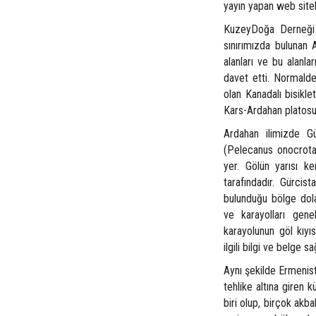
yayın yapan web sitel
KuzeyDoğa Derneği d
sınırımızda bulunan 
alanları ve bu alanla
davet etti. Normalde
olan Kanadalı bisikle
Kars-Ardahan platosu
Ardahan ilimizde Gü
(Pelecanus onocrotal
yer. Gölün yarısı ke
tarafındadır. Gürcis
bulunduğu bölge dola
ve karayolları gene
karayolunun göl kıyıs
ilgili bilgi ve belge 
Aynı şekilde Ermenist
tehlike altına giren
biri olup, birçok akba