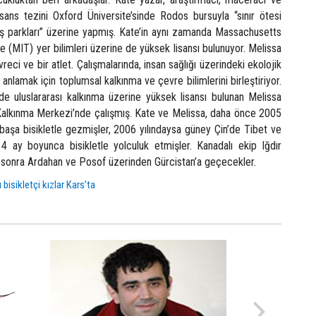
isans tezini Oxford Üniversite’sinde Rodos bursuyla “sınır ötesi
 parkları” üzerine yapmış. Kate’in aynı zamanda Massachusetts
e (MIT) yer bilimleri üzerine de yüksek lisansı bulunuyor. Melissa
vreci ve bir atlet. Çalışmalarında, insan sağlığı üzerindeki ekolojik
 anlamak için toplumsal kalkınma ve çevre bilimlerini birleştiriyor.
nde uluslararası kalkınma üzerine yüksek lisansı bulunan Melissa
Kalkınma Merkezi’nde çalışmış. Kate ve Melissa, daha önce 2005
başa bisikletle gezmişler, 2006 yılındaysa güney Çin’de Tibet ve
4 ay boyunca bisikletle yolculuk etmişler. Kanadalı ekip Iğdır
 sonra Ardahan ve Posof üzerinden Gürcistan’a geçecekler.
 bisikletçi kızlar Kars’ta