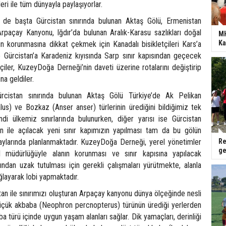
eri ile tüm dünyayla paylaşıyorlar.
e başta Gürcistan sınırında bulunan Aktaş Gölü, Ermenistan
Arpaçay Kanyonu, Iğdır’da bulunan Aralık-Karasu sazlıkları doğal
MH
Ka
rın korunmasına dikkat çekmek için Kanadalı bisikletçileri Kars’a
 Gürcistan’a Karadeniz kıyısında Sarp sınır kapısından geçecek
tçiler, KuzeyDoğa Derneği’nin daveti üzerine rotalarını değiştirip
na geldiler.
rcistan sınırında bulunan Aktaş Gölü Türkiye’de Ak Pelikan
us) ve Bozkaz (Anser anser) türlerinin ürediğini bildiğimiz tek
ndi ülkemiz sınırlarında bulunurken, diğer yarısı ise Gürcistan
tan ile açılacak yeni sınır kapımızın yapılması tam da bu gölün
ylarında planlanmaktadır. KuzeyDoğa Derneği, yerel yönetimler
Re
ge
l müdürlüğüyle alanın korunması ve sınır kapısına yapılacak
ından uzak tutulması için gerekli çalışmaları yürütmekte, alanla
sağlayarak lobi yapmaktadır.
an ile sınırımızı oluşturan Arpaçay kanyonu dünya ölçeğinde nesli
 küçük akbaba (Neophron percnopterus) türünün ürediği yerlerden
ba türü içinde uygun yaşam alanları sağlar. Dik yamaçları, derinliği