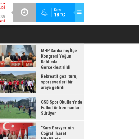
:08
GÜNCEL / 17:08
Kars
18 °C
RDI
GSB SPOR OKULLARI'NDA FUTBOL ANTRENMANLARI SÜRÜYOR
MHP Sarıkamış İlçe
Kongresi Yoğun
Katılımla
Gerçekleştirildi
Rekreatif gezi turu,
sporseverleri bir
araya getirdi
GSB Spor Okulları'nda
Futbol Antrenmanları
Sürüyor
"Kars Gravyerinin
Coğrafi İşaret