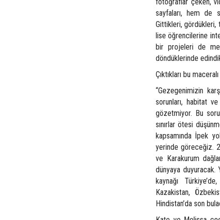
fotoğraflar çeken, v
sayfaları, hem de so
Gittikleri, gördükleri
lise öğrencilerine in
bir projeleri de mev
döndüklerinde edindik
Çıktıkları bu maceral
“Gezegenimizin karşı 
sorunları, habitat ve
gözetmiyor. Bu sorun
sınırlar ötesi düşün
kapsamında İpek yol
yerinde göreceğiz. 2
ve Karakurum dağlar
dünyaya duyuracak. Y
kaynağı Türkiye’de,
Kazakistan, Özbekis
Hindistan’da son bula
Kate ve Melissa çocu