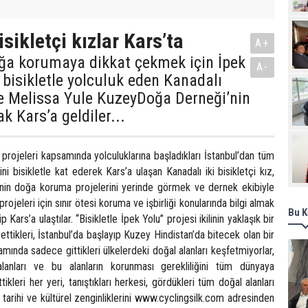
Pro
sikletçi kızlar Kars’ta
A+
oğa korumaya dikkat çekmek için İpek
A-
bisikletle yolculuk eden Kanadalı
ve Melissa Yule KuzeyDoğa Derneği’nin
ak Kars’a geldiler...
” projeleri kapsamında yolculuklarına başladıkları İstanbul’dan tüm
ini bisikletle kat ederek Kars’a ulaşan Kanadalı iki bisikletçi kız,
in doğa koruma projelerini yerinde görmek ve dernek ekibiyle
ojeleri için sınır ötesi koruma ve işbirliği konularında bilgi almak
Bu K
rip Kars’a ulaştılar. “Bisikletle İpek Yolu” projesi ikilinin yaklaşık bir
 ettikleri, İstanbul’da başlayıp Kuzey Hindistan’da bitecek olan bir
mında sadece gittikleri ülkelerdeki doğal alanları keşfetmiyorlar,
anları ve bu alanların korunması gerekliliğini tüm dünyaya
ttikleri her yeri, tanıştıkları herkesi, gördükleri tüm doğal alanları
, tarihi ve kültürel zenginliklerini www.cyclingsilk.com adresinden