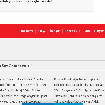
arflerle yazılmış yorumlar onaylanmamaktadır.
Ana Sayfa
Künye
İletişim
Sitene Ekle
RSS
Hüryurt
 Öne Çıkan Haberleri
ım ve Orman Bakanı İbrahim Yumaklı
Koruma Kurulu Ağustos Ayı Toplantısı
Geliyor
reatif gezi turu, sporseverleri bir araya
Yapıldı
Hemşehrimiz Fırat Kadiroğlu Erzincan Vali
ahan'dan İlk Mesaj: "Ortak Akıl ve
Yardımcılığına Atandı
"Kars Gravyerinin Coğrafi İşaret Niteliğinin
şmayla Çalışacağız"
ut Konturunda Denge Arayışı: Bölgesel
Güçlendirilmesi Projesi"
"Bayrakları Gördük, Sınırın Yakınlığını ve
ma Sürecinin Tüm Aşamaları
Ü Rektörü Hüsnü Kapu, ÜAK Dönem
Uzaklığını Aynı Anda Hissettik"
Vali Ziya Polat, Akyaka Kanyonu'ndaki