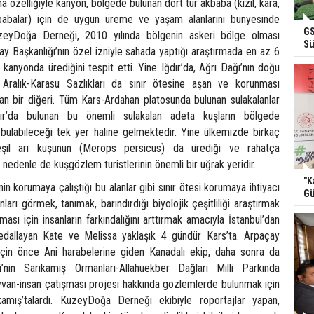
a özelliğiyle kanyon, bölgede bulunan dört tür akbaba (kızıl, kara,
babalar) için de uygun üreme ve yaşam alanlarını bünyesinde
GS
uzeyDoğa Derneği, 2010 yılında bölgenin askeri bölge olması
Sü
y Başkanlığı’nın özel izniyle sahada yaptığı araştırmada en az 6
 kanyonda ürediğini tespit etti. Yine Iğdır’da, Ağrı Dağı’nın doğu
 Aralık-Karasu Sazlıkları da sınır ötesine aşan ve korunması
an bir diğeri. Tüm Kars-Ardahan platosunda bulunan sulakalanlar
dır’da bulunan bu önemli sulakalan adeta kuşların bölgede
n bulabileceği tek yer haline gelmektedir. Yine ülkemizde birkaç
şil arı kuşunun (Merops persicus) da ürediği ve rahatça
 nedenle de kuşgözlem turistlerinin önemli bir uğrak yeridir.
"K
 korumaya çalıştığı bu alanlar gibi sınır ötesi korumaya ihtiyacı
Gü
ları görmek, tanımak, barındırdığı biyolojik çeşitliliği araştırmak
ması için insanların farkındalığını arttırmak amacıyla İstanbul’dan
edallayan Kate ve Melissa yaklaşık 4 gündür Kars’ta. Arpaçay
in önce Ani harabelerine giden Kanadalı ekip, daha sonra da
nin Sarıkamış Ormanları-Allahuekber Dağları Milli Parkında
hayvan-insan çatışması projesi hakkında gözlemlerde bulunmak için
amış’talardı. KuzeyDoğa Derneği ekibiyle röportajlar yapan,