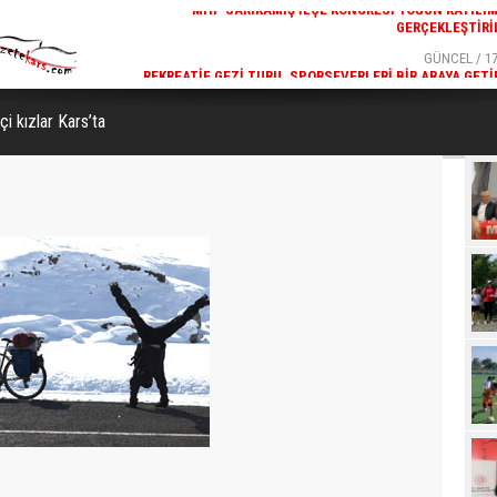
GÜNCEL / 17:32
GÜNCEL / 17
 YOĞUN KATILIMLA
REKREATIF GEZI TURU, SPORSEVERLERI BIR ARAYA GETI
GERÇEKLEŞTIRILDI
çi kızlar Kars’ta