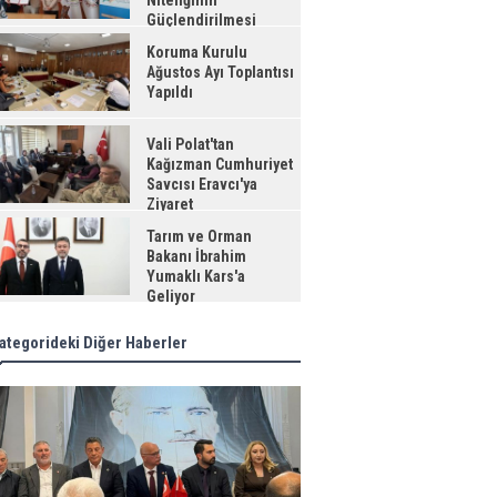
Niteliğinin
Güçlendirilmesi
jesi"
Koruma Kurulu
Ağustos Ayı Toplantısı
Yapıldı
Vali Polat'tan
Kağızman Cumhuriyet
Savcısı Eravcı'ya
Ziyaret
Tarım ve Orman
Bakanı İbrahim
Yumaklı Kars'a
Geliyor
ategorideki Diğer Haberler