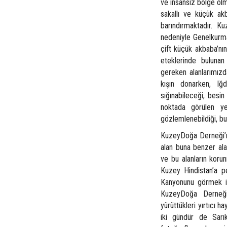
ve insansız bölge olm
sakallı ve küçük ak
barındırmaktadır. K
nedeniyle Genelkurma
çift küçük akbaba’nın
eteklerinde bulunan
gereken alanlarımızd
kışın donarken, Iğ
sığınabileceği, besi
noktada görülen ye
gözlemlenebildiği, bu
KuzeyDoğa Derneği’nin
alan buna benzer alan
ve bu alanların korun
Kuzey Hindistan’a p
Kanyonunu görmek iç
KuzeyDoğa Derneği’
yürüttükleri yırtıcı 
iki gündür de Sarık