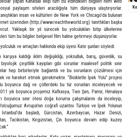
ideolar yapan Kanadalı ekip tüm bu edindikleri bilgileri hem web
Ko
syal paylaşım siteleri aracılığıyla tüm dünyaya ulaştırıyorlar.
, tanıştıkları insan ve kültürleri de New York ve Chicago’da bulunan
ternet üzerinden (http://www.reachtheworld.org) tanıttıkları başka
cut. Yaklaşık bir yıl sürecek bu yolculukları bitip ülkelerine
leri tüm bu bilgiler belgesel film haline getirmeyi düşünüyorlar.
ı yolculuk ve amaçları hakkında ekip üyesi Kate şunları söyledi:
karşıya kaldığı iklim değişikliği, yoksulluk, barış, güvenlik, su
 biyolojik çeşitlilik kayıpları gibi sorunlar maalesef politik sınır
lar hep birbirleriyle bağlantılı ve bu sorunların çözülmesi için
mek ve hareket etmek gerekmekte. “Bisikletle İpek Yolu” projesi
u boyunca dağ ve çöllerdeki bu tür sorunları inceleyecek ve
011 yılı boyunca projemiz Kafkasya, Tien Şen, Pamir, Himalaya
ı boyunca sınır ötesi doğa koruma çalışmalarını da inceleyip,
olcuğumuz Avrupa’nın coğrafi uzantısı Türkiye ve İpek Yolunun
 İstanbul’da başladı, Gürcistan, Azerbaycan, Hazar Denizi,
tan, Tacikistan, Kırgızistan, Çin boyunca devam edip kuzey
cak.”
kluktan beri arkadaşlar. Kate yazar, araştırmacı, maceracı ve