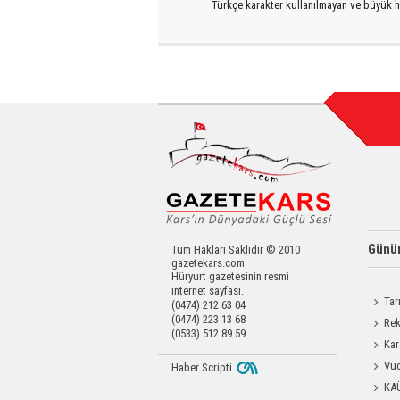
Türkçe karakter kullanılmayan ve büyük h
Günün
Tüm Hakları Saklıdır © 2010
gazetekars.com
Hüryurt gazetesinin resmi
internet sayfası.
Tar
(0474) 212 63 04
(0474) 223 13 68
Kars'a 
Rek
(0533) 512 89 59
getirdi
Kar
Dayanı
Vüc
Haber Scripti
Yağ Al
KA