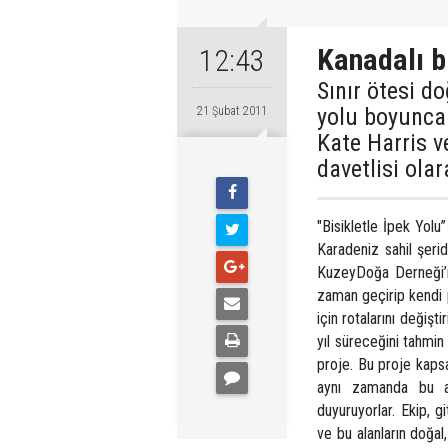
Kanadalı bi
12:43
Sınır ötesi d
yolu boyunca 
21 Şubat 2011
Kate Harris 
davetlisi olar
"Bisikletle İpek Yolu
Karadeniz sahil şerid
KuzeyDoğa Derneği’n
zaman geçirip kendi pr
için rotalarını değişti
yıl süreceğini tahmin
proje. Bu proje kapsa
aynı zamanda bu al
duyuruyorlar. Ekip, gi
ve bu alanların doğal