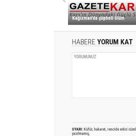
Kağızman’da şüpheli ölüm
HABERE
YORUM KAT
UYARI:
Küfür, hakaret, rencide edici cümlel
yazılmamış,