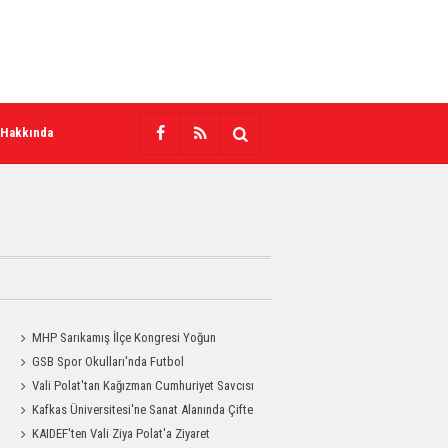
 Hakkında
MHP Sarıkamış İlçe Kongresi Yoğun
Katılımla Gerçekleştirildi
GSB Spor Okulları'nda Futbol
Antrenmanları Sürüyor
Vali Polat'tan Kağızman Cumhuriyet Savcısı
Eravcı'ya Ziyaret
Kafkas Üniversitesi'ne Sanat Alanında Çifte
Gurur
KAIDEF'ten Vali Ziya Polat'a Ziyaret