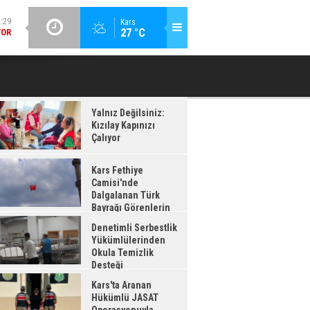
GÜNCEL / 12:26
Kars
:28
27 °C
DENETIMLI SERBESTLIK YÜKÜMLÜLERINDEN OKULA TEMIZLIK
KA
AĞI
DESTEĞI
ADI
Yalnız Değilsiniz:
Kızılay Kapınızı
Çalıyor
Kars Fethiye
Camisi'nde
Dalgalanan Türk
Bayrağı Görenlerin
enisini Topladı
Denetimli Serbestlik
Yükümlülerinden
Okula Temizlik
Desteği
Kars'ta Aranan
Hükümlü JASAT