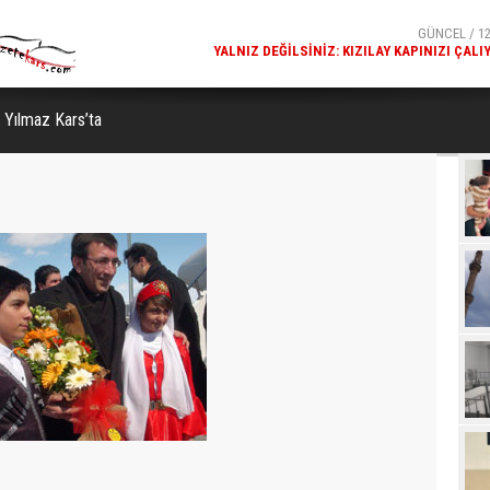
GÜNCEL / 12
KARS FETHIYE CAMISI'NDE DALGALANAN TÜRK BAYR
GÖRENLERIN BEĞENISINI TOPL
 Yılmaz Kars’ta
Beğ