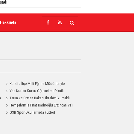
şadı
 Hakkında
Kars'ta İlçe Milli Eğitim Müdürleriyle
Değerlendirme Toplantısı
Yaz Kur'an Kursu Öğrencileri Piknik
k
Coşkusu Yaşadı
Tarım ve Orman Bakanı İbrahim Yumaklı
Kars'a Geliyor
Hemşehrimiz Fırat Kadiroğlu Erzincan Vali
Yardımcılığına Atandı
GSB Spor Okulları'nda Futbol
Antrenmanları Sürüyor