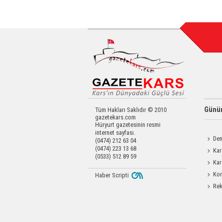
Günün
Tüm Hakları Saklıdır © 2010
gazetekars.com
Hüryurt gazetesinin resmi
internet sayfası.
Den
(0474) 212 63 04
(0474) 223 13 68
Okula 
Kar
(0533) 512 89 59
Operas
Kar
Yatırıld
Kor
Haber Scripti
Yapıldı
Rek
getirdi