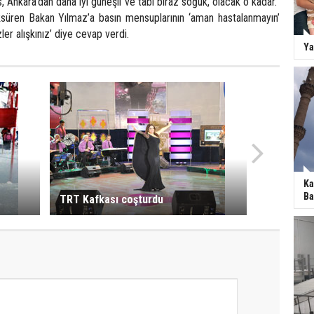
, Ankara’dan daha iyi güneşli ve tabi biraz soğuk, olacak o kadar.”
süren Bakan Yılmaz’a basın mensuplarının ‘aman hastalanmayın’
ler alışkınız’ diye cevap verdi.
Ya
Ka
Ba
TRT Kafkası coşturdu