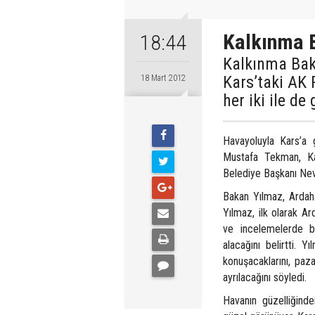
Kalkınma B
18:44
Kalkınma Bak
Kars’taki AK 
18 Mart 2012
her iki ile de
Havayoluyla Kars’a 
Mustafa Tekman, Kar
Belediye Başkanı Nev
Bakan Yılmaz, Ardaha
Yılmaz, ilk olarak Ar
ve incelemelerde bul
alacağını belirtti. 
konuşacaklarını, paza
ayrılacağını söyledi.
Havanın güzelliğind