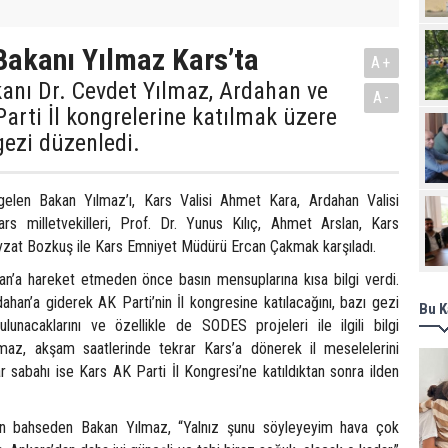
akanı Yılmaz Kars’ta
A+
anı Dr. Cevdet Yılmaz, Ardahan ve
A-
Parti İl kongrelerine katılmak üzere
 gezi düzenledi.
gelen Bakan Yılmaz’ı, Kars Valisi Ahmet Kara, Ardahan Valisi
s milletvekilleri, Prof. Dr. Yunus Kılıç, Ahmet Arslan, Kars
zat Bozkuş ile Kars Emniyet Müdürü Ercan Çakmak karşıladı.
n’a hareket etmeden önce basın mensuplarına kısa bilgi verdi.
dahan’a giderek AK Parti’nin İl kongresine katılacağını, bazı gezi
Bu K
unacaklarını ve özellikle de SODES projeleri ile ilgili bilgi
Yılmaz, akşam saatlerinde tekrar Kars’a dönerek il meselelerini
r sabahı ise Kars AK Parti İl Kongresi’ne katıldıktan sonra ilden
en bahseden Bakan Yılmaz, “Yalnız şunu söyleyeyim hava çok