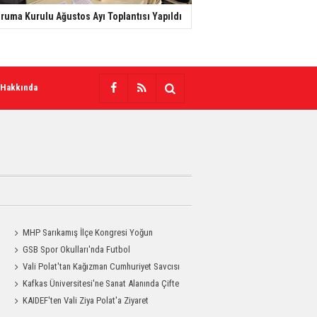
ruma Kurulu Ağustos Ayı Toplantısı Yapıldı
 Hakkında
MHP Sarıkamış İlçe Kongresi Yoğun
Katılımla Gerçekleştirildi
GSB Spor Okulları'nda Futbol
Antrenmanları Sürüyor
Vali Polat'tan Kağızman Cumhuriyet Savcısı
Eravcı'ya Ziyaret
Kafkas Üniversitesi'ne Sanat Alanında Çifte
Gurur
KAIDEF'ten Vali Ziya Polat'a Ziyaret