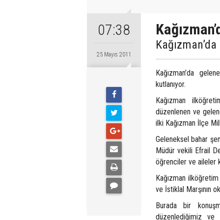
Kağızman’d
07:38
Kağızman’da G
25 Mayıs 2011
Kağızman’da gelenek
kutlanıyor.
Kağızman ilköğretim
düzenlenen ve gelene
ilki Kağızman İlçe Mil
Geleneksel bahar şen
Müdür vekili Efrail D
öğrenciler ve aileler ka
Kağızman ilköğretim o
ve İstiklal Marşının o
Burada bir konuşm
düzenlediğimiz ve 