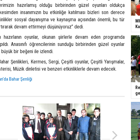
rimizin hazırlamış olduğu birbirinden güzel oyunları oldukça
 kesimden insanımızın bu etkinliğe katılması bizleri son derece
tkinlikler sosyal dayanışma ve kaynaşma açısından önemli, bu tür
MH
ı artırarak devam ettirmeyi düşünüyoruz” dedi.
Ka
an hazırlanın oyunlar, okunan şiirlerle devam eden programda
ıldı. Anasınıfı öğrencilerinin sunduğu birbirinden güzel oyunlar
n büyük bir beğeni ile izlendi.
har Şenlikleri, Kermes, Sergi, Çeşitli oyunlar, Çeşitli Yarışmalar,
sterisi, Müzik dinletisi ve benzeri etkinliklerle devam edecek.
n’da Bahar Şenliği
Re
ge