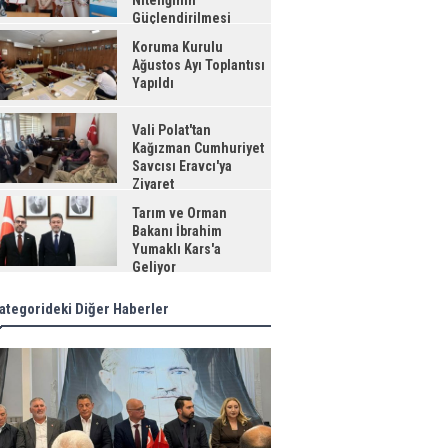
Niteliğinin
Güçlendirilmesi
jesi"
Koruma Kurulu
Ağustos Ayı Toplantısı
Yapıldı
Vali Polat'tan
Kağızman Cumhuriyet
Savcısı Eravcı'ya
Ziyaret
Tarım ve Orman
Bakanı İbrahim
Yumaklı Kars'a
Geliyor
ategorideki Diğer Haberler