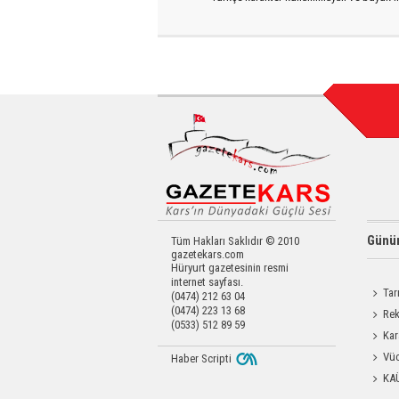
Günün
Tüm Hakları Saklıdır © 2010
gazetekars.com
Hüryurt gazetesinin resmi
internet sayfası.
Tar
(0474) 212 63 04
(0474) 223 13 68
Kars'a 
Rek
(0533) 512 89 59
getirdi
Kar
Dayanı
Vüc
Haber Scripti
Yağ Al
KA