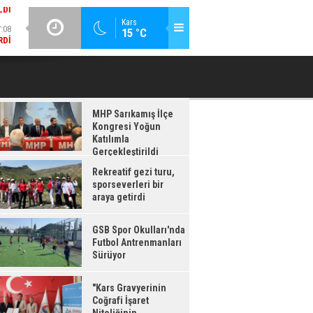
:08
GÜNCEL / 17:08
Kars
15 °C
RDI
GSB SPOR OKULLARI'NDA FUTBOL ANTRENMANLARI SÜRÜYOR
MHP Sarıkamış İlçe
Kongresi Yoğun
Katılımla
Gerçekleştirildi
Rekreatif gezi turu,
sporseverleri bir
araya getirdi
GSB Spor Okulları'nda
Futbol Antrenmanları
Sürüyor
"Kars Gravyerinin
Coğrafi İşaret