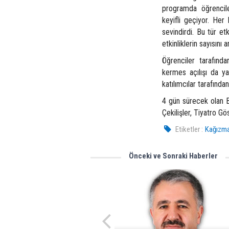
programda öğrencile
keyifli geçiyor. Her
sevindirdi. Bu tür e
etkinliklerin sayısın
Öğrenciler tarafınd
kermes açılışı da yap
katılımcılar tarafında
4 gün sürecek olan Ba
Çekilişler, Tiyatro Gö
Etiketler :
Kağızma
Önceki ve Sonraki Haberler