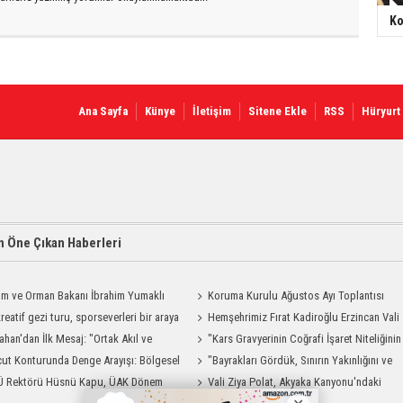
Ko
Ana Sayfa
Künye
İletişim
Sitene Ekle
RSS
Hüryurt
 Öne Çıkan Haberleri
ım ve Orman Bakanı İbrahim Yumaklı
Koruma Kurulu Ağustos Ayı Toplantısı
Geliyor
reatif gezi turu, sporseverleri bir araya
Yapıldı
Hemşehrimiz Fırat Kadiroğlu Erzincan Vali
ahan'dan İlk Mesaj: "Ortak Akıl ve
Yardımcılığına Atandı
"Kars Gravyerinin Coğrafi İşaret Niteliğinin
şmayla Çalışacağız"
ut Konturunda Denge Arayışı: Bölgesel
Güçlendirilmesi Projesi"
"Bayrakları Gördük, Sınırın Yakınlığını ve
ma Sürecinin Tüm Aşamaları
Ü Rektörü Hüsnü Kapu, ÜAK Dönem
Uzaklığını Aynı Anda Hissettik"
Vali Ziya Polat, Akyaka Kanyonu'ndaki