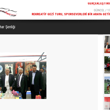
GÜNCEL / 17:32
GÜNCEL / 17
 YOĞUN KATILIMLA
REKREATIF GEZI TURU, SPORSEVERLERI BIR ARAYA GETI
GERÇEKLEŞTIRILDI
ar Şenliği