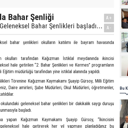
Pro
a Bahar Şenliği
A+
eleneksel Bahar Şenlikleri başladı...
A-
sel bahar şenlikleri okulların katılımı ile bayram havasında
 okulları tarafından Kağızman İstiklal meydanında ikincisi
ksel hale getirilen “2. Bahar Şenlikleri ve Kermes” programların
li Eğitim müdürlüğü tarafından yine istiklal alanında yapıldı.
likleri Törenine Kağızman Kaymakamı Şuayip Gürsoy, Milli Eğitim
eniz, Daire amirleri, Şube Müdürleri, Okul Müdürleri, öğretmenler,
Bu K
tıldılar.
kulundaki geleneksel bahar şenlikleri bir dakikalık saygı duruşu
kunmasıyla başladı.
a yapan Kağızman Kaymakamı Şuayip Gürsoy, “İkincisini
geleneksel hale getirerek her yıl yapmayı planladığınız bu