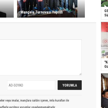
GS
Mangala Turnuvası Yapıldı
Sü
"K
Gü
er veya imalar, inançlara saldırı içeren, imla kuralları ile
arflerle yazılmış yorumlar onaylanmamaktadır.