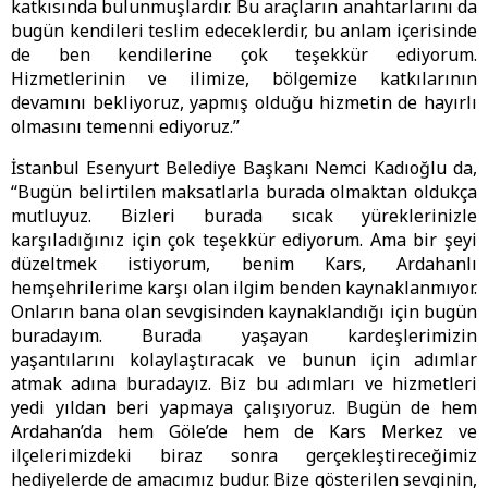
katkısında bulunmuşlardır. Bu araçların anahtarlarını da
bugün kendileri teslim edeceklerdir, bu anlam içerisinde
de ben kendilerine çok teşekkür ediyorum.
Hizmetlerinin ve ilimize, bölgemize katkılarının
devamını bekliyoruz, yapmış olduğu hizmetin de hayırlı
olmasını temenni ediyoruz.”
İstanbul Esenyurt Belediye Başkanı Nemci Kadıoğlu da,
“Bugün belirtilen maksatlarla burada olmaktan oldukça
mutluyuz. Bizleri burada sıcak yüreklerinizle
karşıladığınız için çok teşekkür ediyorum. Ama bir şeyi
düzeltmek istiyorum, benim Kars, Ardahanlı
hemşehrilerime karşı olan ilgim benden kaynaklanmıyor.
Onların bana olan sevgisinden kaynaklandığı için bugün
buradayım. Burada yaşayan kardeşlerimizin
yaşantılarını kolaylaştıracak ve bunun için adımlar
atmak adına buradayız. Biz bu adımları ve hizmetleri
yedi yıldan beri yapmaya çalışıyoruz. Bugün de hem
Ardahan’da hem Göle’de hem de Kars Merkez ve
ilçelerimizdeki biraz sonra gerçekleştireceğimiz
hediyelerde de amacımız budur. Bize gösterilen sevginin,