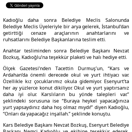
Kadıoğlu daha sonra Belediye Meclis Salonunda
Belediye Meclis Üyeleriyle bir arya gelerek, İstanbul’dan
getirttiği cenaze araçlarının anahtarlarını ve
ruhsatlarını Belediye Başkanlarına teslim etti.
Anahtar tesliminden sonra Belediye Başkanı Nevzat
Bozkuş, Kadıoğlu’na teşekkür plaketi ve halı hediye etti.
Ölçek Gazetesi’nden Tacettin Durmuş’un, “Kars ve
Ardahan’da önemli derecede okul ve yurt ihtiyacı var.
Özellikle kız çocuklarımız okula gidemiyor. Esenyurt’ta
her ay yüzlerce konut dikiliyor. Okul ve yurt yaptırsanız
daha iyi olur. Karslıların bu yönde talepleri var.”
şeklindeki sorusuna ise “Buraya heykel yapacağınıza
yurt yapsaydınız daha hoş olmaz mıydı!” diyen Kadıoğlu,
“Onları da yapacağız inşallah.” şeklinde konuştu.
Kars Belediye Başkanı Nevzat Bozkuş, Esenyurt Belediye
Başkanı Nemci Kadıoğlu ve ekibine teşekkür ederek,