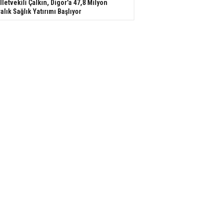
lletvekili Çalkın, Digor'a 47,8 Milyon
ralık Sağlık Yatırımı Başlıyor