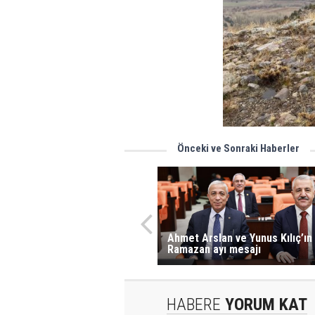
Önceki ve Sonraki Haberler
Ahmet Arslan ve Yunus Kılıç’ın
Ramazan ayı mesajı
HABERE
YORUM KAT