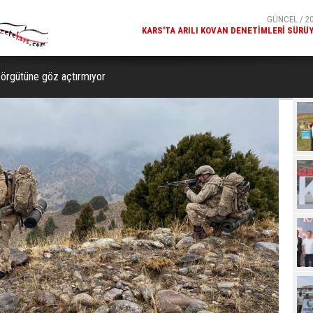
GÜNCEL / 20:18
GÜNCEL / 20
ETIMLERI SÜRÜYOR
MILLÎ GÜVENLIK KURULU GENEL SEKRETERI OKAY MEM
KARS
örgütüne göz açtırmıyor