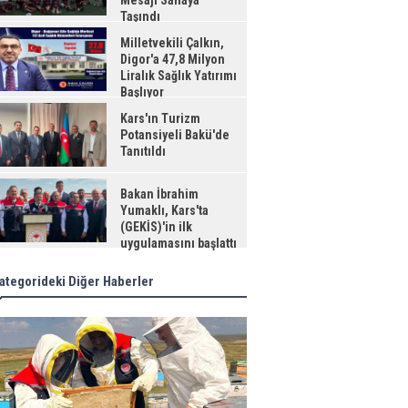
Mesajı Sahaya
Taşındı
Milletvekili Çalkın,
Digor'a 47,8 Milyon
Liralık Sağlık Yatırımı
Başlıyor
Kars'ın Turizm
Potansiyeli Bakü'de
Tanıtıldı
Bakan İbrahim
Yumaklı, Kars'ta
(GEKİS)'in ilk
uygulamasını başlattı
ategorideki Diğer Haberler