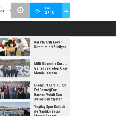
:17
GÜNCEL / 20:16
Kars
27 °C
IŞ,
ESENYURT KARS KÜLTÜR EVI DERNEĞI'NE BAŞKAN VEKILI CAN
YEŞILAY 
'TA
AKSOY'DAN ZIYARET
Kars'ta Arılı Kovan
Denetimleri Sürüyor
Millî Güvenlik Kurulu
Genel Sekreteri Okay
Memiş, Kars'ta
Esenyurt Kars Kültür
Evi Derneği'ne
Başkan Vekili Can
Aksoy'dan ziyaret
Yeşilay Spor Kulübü
ile Sağlıklı Yaşam