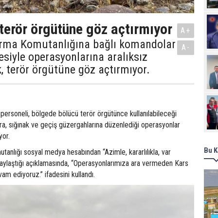
erör örgütüne göz açtırmıyor
A+
arma Komutanlığına bağlı komandolar
A-
siyle operasyonlarına aralıksız
 terör örgütüne göz açtırmıyor.
ersoneli, bölgede bölücü terör örgütünce kullanılabileceği
ra, sığınak ve geçiş güzergahlarına düzenlediği operasyonlar
yor.
Bu K
anlığı sosyal medya hesabından “Azimle, kararlılıkla, var
paylaştığı açıklamasında, “Operasyonlarımıza ara vermeden Kars
m ediyoruz.” ifadesini kullandı.