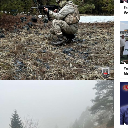
Es
Ve
Ye
Me