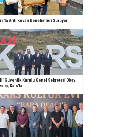
rs'ta Arılı Kovan Denetimleri Sürüyor
llî Güvenlik Kurulu Genel Sekreteri Okay
miş, Kars'ta