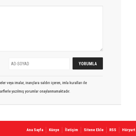
er veya imalar, inançlara saldırı içeren, imla kuralları ile
arflerle yazılmış yorumlar onaylanmamaktadır.
Ana Sayfa
Künye
İletişim
Sitene Ekle
RSS
Hüryurt