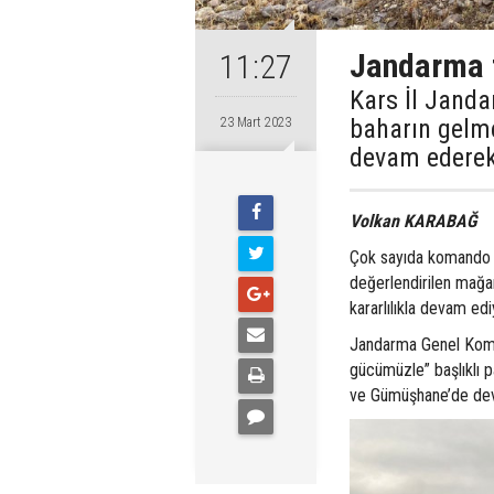
Jandarma t
11:27
Kars İl Jand
baharın gelme
23 Mart 2023
devam ederek,
Volkan KARABAĞ
Çok sayıda komando p
değerlendirilen mağa
kararlılıkla devam edi
Jandarma Genel Komut
gücümüzle” başlıklı 
ve Gümüşhane’de deva