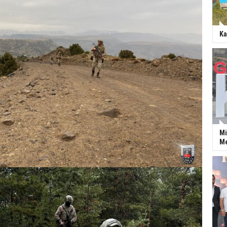
Ka
Mi
Me