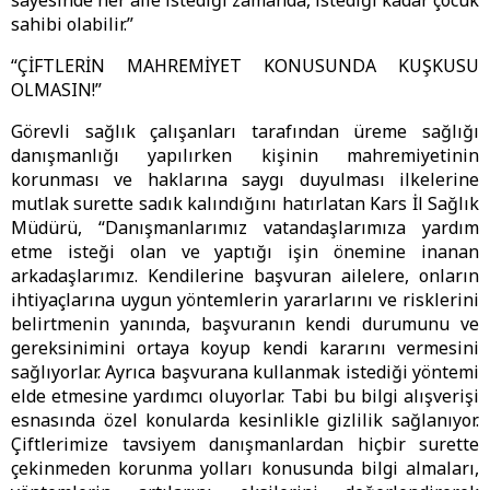
sayesinde her aile istediği zamanda, istediği kadar çocuk
sahibi olabilir.”
“ÇİFTLERİN MAHREMİYET KONUSUNDA KUŞKUSU
OLMASIN!”
Görevli sağlık çalışanları tarafından üreme sağlığı
danışmanlığı yapılırken kişinin mahremiyetinin
korunması ve haklarına saygı duyulması ilkelerine
mutlak surette sadık kalındığını hatırlatan Kars İl Sağlık
Müdürü, “Danışmanlarımız vatandaşlarımıza yardım
etme isteği olan ve yaptığı işin önemine inanan
arkadaşlarımız. Kendilerine başvuran ailelere, onların
ihtiyaçlarına uygun yöntemlerin yararlarını ve risklerini
belirtmenin yanında, başvuranın kendi durumunu ve
gereksinimini ortaya koyup kendi kararını vermesini
sağlıyorlar. Ayrıca başvurana kullanmak istediği yöntemi
elde etmesine yardımcı oluyorlar. Tabi bu bilgi alışverişi
esnasında özel konularda kesinlikle gizlilik sağlanıyor.
Çiftlerimize tavsiyem danışmanlardan hiçbir surette
çekinmeden korunma yolları konusunda bilgi almaları,