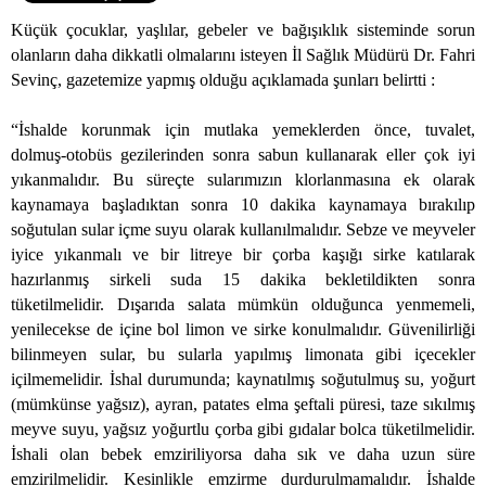
Küçük çocuklar, yaşlılar, gebeler ve bağışıklık sisteminde sorun
olanların daha dikkatli olmalarını isteyen İl Sağlık Müdürü Dr. Fahri
Sevinç, gazetemize yapmış olduğu açıklamada şunları belirtti :
“İshalde korunmak için mutlaka yemeklerden önce, tuvalet,
dolmuş-otobüs gezilerinden sonra sabun kullanarak eller çok iyi
yıkanmalıdır. Bu süreçte sularımızın klorlanmasına ek olarak
kaynamaya başladıktan sonra 10 dakika kaynamaya bırakılıp
soğutulan sular içme suyu olarak kullanılmalıdır. Sebze ve meyveler
iyice yıkanmalı ve bir litreye bir çorba kaşığı sirke katılarak
hazırlanmış sirkeli suda 15 dakika bekletildikten sonra
tüketilmelidir. Dışarıda salata mümkün olduğunca yenmemeli,
yenilecekse de içine bol limon ve sirke konulmalıdır. Güvenilirliği
bilinmeyen sular, bu sularla yapılmış limonata gibi içecekler
içilmemelidir. İshal durumunda; kaynatılmış soğutulmuş su, yoğurt
(mümkünse yağsız), ayran, patates elma şeftali püresi, taze sıkılmış
meyve suyu, yağsız yoğurtlu çorba gibi gıdalar bolca tüketilmelidir.
İshali olan bebek emziriliyorsa daha sık ve daha uzun süre
emzirilmelidir. Kesinlikle emzirme durdurulmamalıdır. İshalde