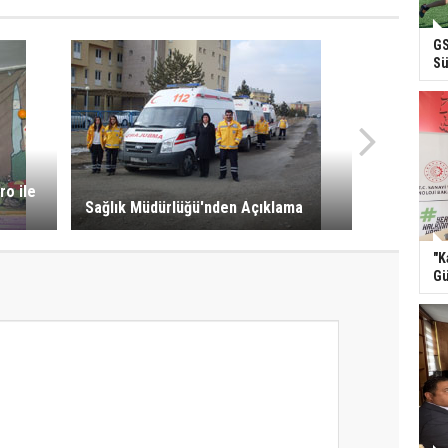
GS
Sü
ro ile
Sağlık Müdürlüğü'nden Açıklama
"K
Gü