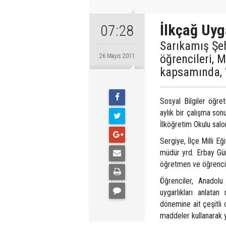
İlkçağ Uyga
07:28
Sarıkamış Şeh
öğrencileri, M
26 Mayıs 2011
kapsamında, ‘İ
Sosyal Bilgiler öğre
aylık bir çalışma son
İlköğretim Okulu salon
Sergiye, İlçe Milli 
müdür yrd. Erbay Gü
öğretmen ve öğrenciler
Öğrenciler, Anadolu
uygarlıkları anlatan 
dönemine ait çeşitli 
maddeler kullanarak y