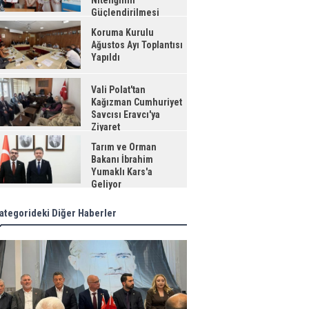
Niteliğinin
Güçlendirilmesi
jesi"
Koruma Kurulu
Ağustos Ayı Toplantısı
Yapıldı
Vali Polat'tan
Kağızman Cumhuriyet
Savcısı Eravcı'ya
Ziyaret
Tarım ve Orman
Bakanı İbrahim
Yumaklı Kars'a
Geliyor
ategorideki Diğer Haberler