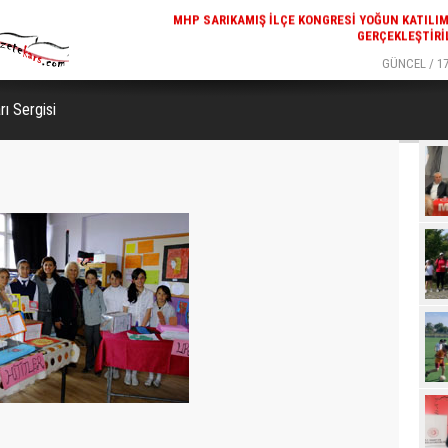
GERÇEKLEŞTIRI
GÜNCEL / 17
REKREATIF GEZI TURU, SPORSEVERLERI BIR ARAYA GETI
rı Sergisi