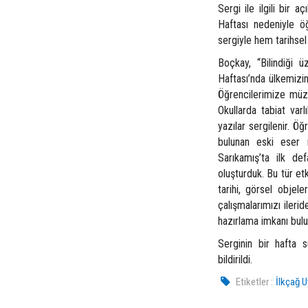
Sergi ile ilgili bir
Haftası nedeniyle öğr
sergiyle hem tarihsel 
Boçkay, “Bilindiği ü
Haftası’nda ülkemizin 
Öğrencilerimize müzele
Okullarda tabiat varl
yazılar sergilenir. Öğ
bulunan eski eser n
Sarıkamış’ta ilk de
oluşturduk. Bu tür etk
tarihi, görsel objel
çalışmalarımızı ileri
hazırlama imkanı bulu
Serginin bir hafta 
bildirildi.
Etiketler :
İlkçağ U