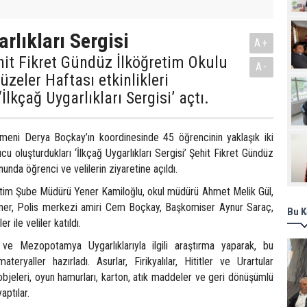
Pro
rlıkları Sergisi
A+
it Fikret Gündüz İlköğretim Okulu
A-
üzeler Haftası etkinlikleri
lkçağ Uygarlıkları Sergisi’ açtı.
tmeni Derya Boçkay’ın koordinesinde 45 öğrencinin yaklaşık iki
ucu oluşturdukları ‘İlkçağ Uygarlıkları Sergisi’ Şehit Fikret Gündüz
unda öğrenci ve velilerin ziyaretine açıldı.
Eğitim Şube Müdürü Yener Kamiloğlu, okul müdürü Ahmet Melik Gül,
ner, Polis merkezi amiri Cem Boçkay, Başkomiser Aynur Saraç,
Bu K
 ile veliler katıldı.
 ve Mezopotamya Uygarlıklarıyla ilgili araştırma yaparak, bu
materyaller hazırladı. Asurlar, Firikyalılar, Hititler ve Urartular
objeleri, oyun hamurları, karton, atık maddeler ve geri dönüşümlü
aptılar.