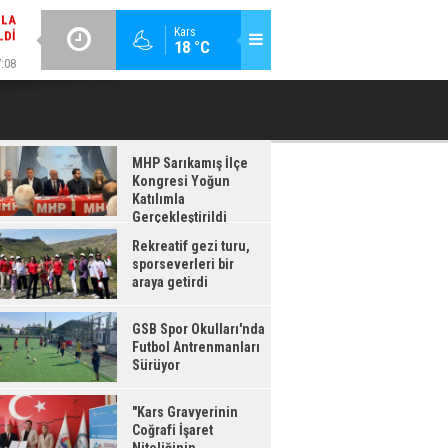
LDI
GÜNCEL / 17:08
:08
Kars
18 °C
GSB SPOR OKULLARI'NDA FUTBOL ANTRENMANLARI SÜRÜYOR
RDI
MHP Sarıkamış İlçe
Kongresi Yoğun
Katılımla
Gerçekleştirildi
Rekreatif gezi turu,
sporseverleri bir
araya getirdi
GSB Spor Okulları'nda
Futbol Antrenmanları
Sürüyor
"Kars Gravyerinin
Coğrafi İşaret