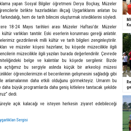
 açıklama yapan Sosyal Bilgiler öğretmeni Derya Boçkay, Müzeler
encilerle birlikte hazırladıkları ilkçağ Uygarlıklarını anlatan bu
farkındalığı, hem de tarih bilincini oluşturmak istediklerini söyledi.
MH
Ka
zere 18-24 Mayıs tarihleri arası Müzeler Haftası’dır. Müzeler
kültür varlıkları tanıtılır. Eski eserlerin korunması gereği anlatılır.
rimiz gezdirilerek milli kültür ve tarih bilgileri zenginleştirilir.
ıkları ve müzeler köşesi hazırlanır, bu köşede müzecilikle ilgili
rencilerin müzecilikle ilgili yazıları burada değerlendirilir. Çevrede
iteliğindeki belge ve kalıntılar bu köşede sergilenir. Bizde
fa açtığımız bu sergiyle aslında küçük bir arkeoloji müzesi
inlikler öğrencilerimizin el becerilerinin gelişmesini sağladığı gibi
erle anlamalarının daha etkili olduğunu görmekteyiz. Umarım bu
Re
de daha büyük programlarda daha geniş kitlelere tanıtacak şekilde
ge
ruz” dedi.
süreyle açık kalacağı ve isteyen herkesin ziyaret edebileceği
ygarlıkları Sergisi