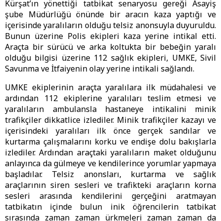
Kürşat’ın yönettiği tatbikat senaryosu gereği Asayiş
şube Müdürlüğü önünde bir aracın kaza yaptığı ve
içerisinde yaralıların olduğu telsiz anonsuyla duyuruldu.
Bunun üzerine Polis ekipleri kaza yerine intikal etti.
Araçta bir sürücü ve arka koltukta bir bebeğin yaralı
olduğu bilgisi üzerine 112 sağlık ekipleri, UMKE, Sivil
Savunma ve İtfaiyenin olay yerine intikali sağlandı.
UMKE ekiplerinin araçta yaralılara ilk müdahalesi ve
ardından 112 ekiplerine yaralıları teslim etmesi ve
yaralıların ambulansla hastaneye intikalini minik
trafikçiler dikkatlice izlediler. Minik trafikçiler kazayı ve
içerisindeki yaralıları ilk önce gerçek sandılar ve
kurtarma çalışmalarını korku ve endişe dolu bakışlarla
izlediler. Ardından araçtaki yaralıların maket olduğunu
anlayınca da gülmeye ve kendilerince yorumlar yapmaya
başladılar. Telsiz anonsları, kurtarma ve sağlık
araçlarının siren sesleri ve trafikteki araçların korna
sesleri arasında kendilerini gerçeğini aratmayan
tatbikatın içinde bulun inik öğrencilerin tatbikat
sırasında zaman zaman ürkmeleri zaman zaman da