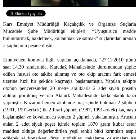
Kars Emniyet Müdürlüğü Kaçakçılık ve Organize Suçlarla
Mücadele Şube Müdürlüğü ekipleri, “Uyuşturucu madde
bulundurmak, nakletmek, kullanmak ve satmak” suçlarından aranan
2 şüphelinin peşine düştü.
Emniyetten konuyla ilgili yapılan açıklamada, “27.11.2010 günü
saat 14.30 sıralarında, Karadağ Mahallesinde durumundan şüphe
edilen hususi oto takibe alınmış ve oto ekip aracını fark etmesi
üzerine hızlı bir şekilde kaçmaya başlamamıştır. Yapılan takipte
otonun penceresinden 20 metre aralıklarla 2 adet siyah poşetin
atıldığı görülmüş ve oto Atatürk Mahallesinde takla atarak kaza
yapmıştır. Kazanın hemen akabinde araç içinde bulunan 2 şüpheli
(1991, 1991-erkek) ile 2 firari şüpheli (1987, 1991-erkek) kaçmaya
başlamışlar ve kovalamaca sonucu 2 şüpheli yakalanmıştır. Araçtan
atılan 2 adet siyah poşet içinde toplam 1870 gram kubar esrar
maddesi olduğu değerlendirilen yeşil renkli bitki kırıntıları tespit
edilerek el konarken, firari şüphelileri yakalama çalışmaları ise