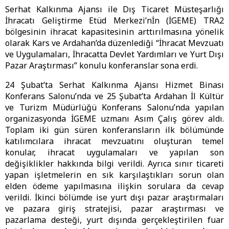
Serhat Kalkınma Ajansı ile Dış Ticaret Müsteşarlığı
İhracatı Geliştirme Etüd Merkezi’nİn (İGEME) TRA2
bölgesinin ihracat kapasitesinin arttırılmasına yönelik
olarak Kars ve Ardahan’da düzenlediği “İhracat Mevzuatı
ve Uygulamaları, İhracatta Devlet Yardımları ve Yurt Dışı
Pazar Araştırması” konulu konferanslar sona erdi.
24 Şubat’ta Serhat Kalkınma Ajansı Hizmet Binası
Konferans Salonu’nda ve 25 Şubat’ta Ardahan İl Kültür
ve Turizm Müdürlüğü Konferans Salonu’nda yapılan
organizasyonda İGEME uzmanı Asım Çalış görev aldı.
Toplam iki gün süren konferansların ilk bölümünde
katılımcılara ihracat mevzuatını oluşturan temel
konular, ihracat uygulamaları ve yapılan son
değişiklikler hakkında bilgi verildi. Ayrıca sınır ticareti
yapan işletmelerin en sık karşılaştıkları sorun olan
elden ödeme yapılmasına ilişkin sorulara da cevap
verildi. İkinci bölümde ise yurt dışı pazar araştırmaları
ve pazara giriş stratejisi, pazar araştırması ve
pazarlama desteği, yurt dışında gerçekleştirilen fuar