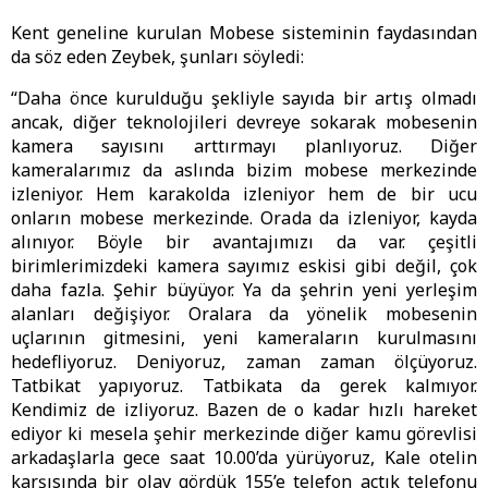
Kent geneline kurulan Mobese sisteminin faydasından
da söz eden Zeybek, şunları söyledi:
“Daha önce kurulduğu şekliyle sayıda bir artış olmadı
ancak, diğer teknolojileri devreye sokarak mobesenin
kamera sayısını arttırmayı planlıyoruz. Diğer
kameralarımız da aslında bizim mobese merkezinde
izleniyor. Hem karakolda izleniyor hem de bir ucu
onların mobese merkezinde. Orada da izleniyor, kayda
alınıyor. Böyle bir avantajımızı da var. çeşitli
birimlerimizdeki kamera sayımız eskisi gibi değil, çok
daha fazla. Şehir büyüyor. Ya da şehrin yeni yerleşim
alanları değişiyor. Oralara da yönelik mobesenin
uçlarının gitmesini, yeni kameraların kurulmasını
hedefliyoruz. Deniyoruz, zaman zaman ölçüyoruz.
Tatbikat yapıyoruz. Tatbikata da gerek kalmıyor.
Kendimiz de izliyoruz. Bazen de o kadar hızlı hareket
ediyor ki mesela şehir merkezinde diğer kamu görevlisi
arkadaşlarla gece saat 10.00’da yürüyoruz, Kale otelin
karşısında bir olay gördük 155’e telefon açtık telefonu