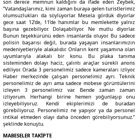
son derece memnun kaldığını da ifade eden Zeybek,
“Vatandaşlarımız, kimi zaman buraya gelen turistlerimiz
olumsuzlukları da söylüyorlar. Mesela gördük diyorlar
gece saat 12’de, 11’de hanımlar bu memlekette yalnız
başına gezebiliyor. Dolaşabiliyor. Ne mutlu diyorlar.
Bunun teşekkürünü eden insanlarda oluyor. Bu sadece
polisin başarısı değil, burada yaşayan insanlarımızın
medeniyetleriyle alakalıdır. Onların kent yaşamına olan
uyumlarıyla alakalı bir konu. Bu plaka tanıma
sisteminden dolayı haciz, çalıntı araçlar sürekli anons
ediliyor. Orada 3 personelimiz sadece kameraları izliyor.
Haber merkezinde çalışan personelimiz ayrı. Teknik
personelimiz de ayrı ama sadece mobese görüntülerini
izleyen 3 personelimiz var. Bende zaman zaman
izliyorum. Herhangi birine hemen yoğunlaşıp onu
izleyebiliyoruz. Kendi ekiplerimizi de buradan
görebiliyoruz. Personelimiz ne yapıyor ya da personel
intikal etmeden olayı daha önceden görebiliyorsunuz.”
şeklinde konuştu.
MABESELER TAKİPTE