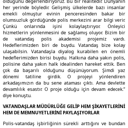
olduğunu değerlendiriyoruz. Bu bir realitedir. Dünyanın
her yerinde böyledir. Gelişmiş ülkelerde bazı insanlar
emekli olmuştur evinin penceresinden bakar bir
olumsuzluk gördüğünde polis merkezini arar bilgi verir.
Çünkü onlarında işini kolaylaştırıyor. Önleyici
hizmetlerin yönlenmesini de sağlamış oluyor. Bizim bir
de vatandaş polis akademisi projemiz vardı.
Hedeflerimizden biri de buydu. Vatandaş bize kolay
ulaşabilsin. Vatandaşla diyalog kurabilen en önemli
hedeflerimizden birisi buydu. Halkına daha yakın polis,
polisine daha yakın halk idealinden hareket ettik. Ben
çok da başarılı olduğunu düşünüyorum. Şimdi yaz
dönemi tatiline girdik. O projeyi yönlendiren
arkadaşımızın da bu sene ataması çıktı. Ama devlette
devamlılık esastır. O proje olduğu için devam edecek.”
diye konuştu.
VATANDAŞLAR MÜDÜRLÜĞE GELİP HEM ŞİKAYETLERİNİ
HEM DE MEMNUYETLERİNİ PAYLAŞIYORLAR
Polis-vatandaş işbirliğinin sürekli arttığını ve bundan