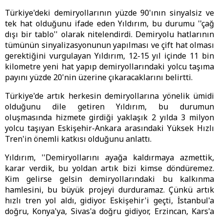
Türkiye'deki demiryollarının yüzde 90'ının sinyalsiz ve
tek hat olduğunu ifade eden Yıldırım, bu durumu ''çağ
dışı bir tablo'' olarak nitelendirdi. Demiryolu hatlarının
tümünün sinyalizasyonunun yapılması ve çift hat olması
gerektiğini vurgulayan Yıldırım, 12-15 yıl içinde 11 bin
kilometre yeni hat yapıp demiryollarındaki yolcu taşıma
payını yüzde 20'nin üzerine çıkaracaklarını belirtti.
Türkiye'de artık herkesin demiryollarına yönelik ümidi
olduğunu dile getiren Yıldırım, bu durumun
oluşmasında hizmete girdiği yaklaşık 2 yılda 3 milyon
yolcu taşıyan Eskişehir-Ankara arasındaki Yüksek Hızlı
Tren'in önemli katkısı olduğunu anlattı.
Yıldırım, ''Demiryollarını ayağa kaldırmaya azmettik,
karar verdik, bu yoldan artık bizi kimse döndüremez.
Kim gelirse gelsin demiryollarındaki bu kalkınma
hamlesini, bu büyük projeyi durduramaz. Çünkü artık
hızlı tren yol aldı, gidiyor. Eskişehir'i geçti, İstanbul'a
doğru, Konya'ya, Sivas'a doğru gidiyor, Erzincan, Kars'a