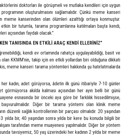
faktörlerini doktorları ile görüşmeli ve mutlaka kendileri için uygun
 programının oluşturulmasını sağlamalıdır. Çünkü meme kanseri
ın meme kanserinden olan ölümleri azalttığı ortaya konmuştur.
etkin bir tutumla, tarama programlarına katılmaları başta kendi,
leri açısından faydalı olacak.”
EN TANISINDA EN ETKİLİ ARAÇ KENDİ ELLERİNİZ”
renebildiği, kendi ev ortamında rahatça uygulayabildiği, basit ve
olan KKMM’nin, takip için en etkili yollardan biri olduğuna dikkati
is, meme kanseri tarama yöntemleri hakkında şu hatırlatmalarda
 her kadın, adet görüyorsa, âdetin ilk günü itibariyle 7-10 günler
et görmüyorsa akılda kalması açısından her ayın belli bir günü
yene esnasında bir önceki aya göre bir farklılık hissedilmişse,
başvurulmalıdır. Diğer bir tarama yöntemi olan klinik meme
ın düzenli sağlık kontrollerinin bir parçası olmalıdır. 20 yaşından
-3 yılda bir, 40 yaşından sonra yılda bir kere bu konuda bilgili bir
alışanı tarafından meme muayenesi yapılmalıdır. Diğer bir yöntem
unda tavsiyemiz, 50 yaş üzerindeki her kadının 2 yılda bir meme