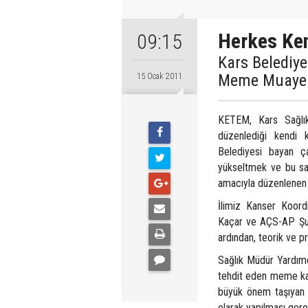
Herkes Ken
09:15
Kars Belediye
Meme Muayene
15 Ocak 2011
KETEM, Kars Sağlık
düzenlediği kendi 
Belediyesi bayan ça
yükseltmek ve bu sa
amacıyla düzenlenen eğ
İlimiz Kanser Koord
Kaçar ve AÇS-AP Şub
ardından, teorik ve 
Sağlık Müdür Yardımcı
tehdit eden meme kans
büyük önem taşıyan 
olarak yapılması gerek