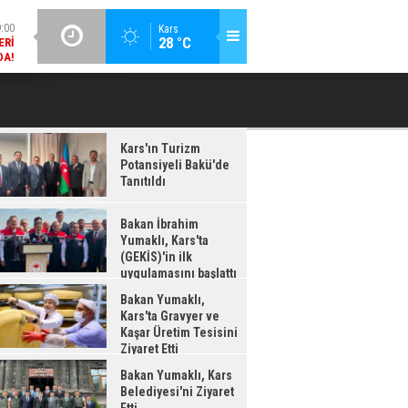
DA!
GÜNCEL / 18:37
Kars
:38
28 °C
BAKAN İBRAHIM YUMAKLI, KARS'TA (GEKİS)'IN ILK
BA
LDI
UYGULAMASINI BAŞLATTI
Kars'ın Turizm
Potansiyeli Bakü'de
Tanıtıldı
Bakan İbrahim
Yumaklı, Kars'ta
(GEKİS)'in ilk
uygulamasını başlattı
Bakan Yumaklı,
Kars'ta Gravyer ve
Kaşar Üretim Tesisini
Ziyaret Etti
Bakan Yumaklı, Kars
Belediyesi'ni Ziyaret