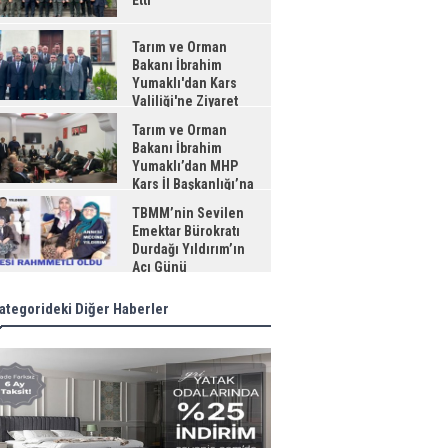
Etti
Tarım ve Orman
Bakanı İbrahim
Yumaklı'dan Kars
Valiliği'ne Ziyaret
Tarım ve Orman
Bakanı İbrahim
Yumaklı’dan MHP
Kars İl Başkanlığı’na
aret
TBMM’nin Sevilen
Emektar Bürokratı
Durdağı Yıldırım’ın
Acı Günü
ategorideki Diğer Haberler