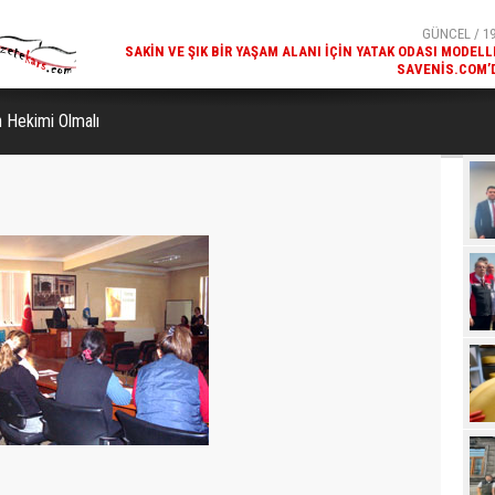
SAVENIS.COM’
GÜNCEL / 18
KARS'IN TURIZM POTANSIYELI BAKÜ'DE TANITI
 Hekimi Olmalı