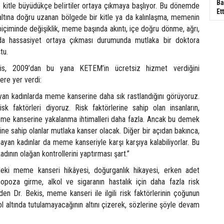
Ba
e kitle büyüdükçe belirtiler ortaya çıkmaya başlıyor. Bu dönemde
Ett
tına doğru uzanan bölgede bir kitle ya da kalınlaşma, memenin
içiminde değişiklik, meme başında akıntı, içe doğru dönme, ağrı,
ya da hassasiyet ortaya çıkması durumunda mutlaka bir doktora
tu.
is, 2009’dan bu yana KETEM’in ücretsiz hizmet verdiğini
lere yer verdi:
ıyan kadınlarda meme kanserine daha sık rastlandığını görüyoruz.
isk faktörleri diyoruz. Risk faktörlerine sahip olan insanların,
eme kanserine yakalanma ihtimalleri daha fazla. Ancak bu demek
erine sahip olanlar mutlaka kanser olacak. Diğer bir açıdan bakınca,
ımayan kadınlar da meme kanseriyle karşı karşıya kalabiliyorlar. Bu
dının olağan kontrollerini yaptırması şart.”
edeki meme kanseri hikâyesi, doğurganlık hikayesi, erken adet
za girme, alkol ve sigaranın hastalık için daha fazla risk
en Dr. Bekis, meme kanseri ile ilgili risk faktörlerinin çoğunun
ol altında tutulamayacağının altını çizerek, sözlerine şöyle devam