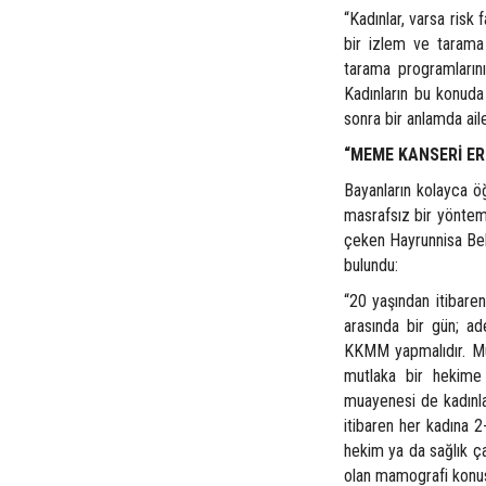
“Kadınlar, varsa risk 
bir izlem ve tarama
tarama programların
Kadınların bu konuda 
sonra bir anlamda aile
“MEME KANSERİ ERK
Bayanların kolayca öğ
masrafsız bir yöntem 
çeken Hayrunnisa Bek
bulundu:
“20 yaşından itibaren
arasında bir gün; ad
KKMM yapmalıdır. Mua
mutlaka bir hekime 
muayenesi de kadınlar
itibaren her kadına 2
hekim ya da sağlık ç
olan mamografi konus