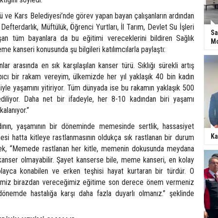
ü ve Kars Belediyesi’nde görev yapan bayan çalışanların ardından
 Defterdarlık, Müftülük, Öğrenci Yurtları, İl Tarım, Devlet Su İşleri
Sa
şan tüm bayanlara da bu eğitimi vereceklerini bildiren Sağlık
Mo
e kanseri konusunda şu bilgileri katılımcılarla paylaştı:
ar arasında en sık karşılaşılan kanser türü. Sıklığı sürekli artış
pıcı bir rakam vereyim, ülkemizde her yıl yaklaşık 40 bin kadın
le yaşamını yitiriyor. Tüm dünyada ise bu rakamın yaklaşık 500
diliyor. Daha net bir ifadeyle, her 8-10 kadından biri yaşamı
alanıyor.”
dının, yaşamının bir döneminde memesinde sertlik, hassasiyet
Ka
esi hatta kitleye rastlanmasının oldukça sık rastlanan bir durum
ek, “Memede rastlanan her kitle, memenin dokusunda meydana
 kanser olmayabilir. Şayet kanserse bile, meme kanseri, en kolay
kolayca konabilen ve erken teşhisi hayat kurtaran bir türdür. O
imiz birazdan vereceğimiz eğitime son derece önem vermeniz
önemde hastalığa karşı daha fazla duyarlı olmanız.” şeklinde