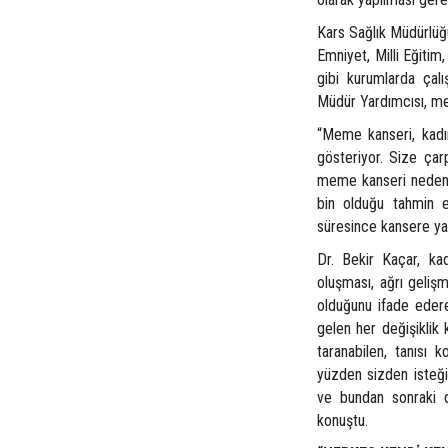
Kars Sağlık Müdürlüğ
Emniyet, Milli Eğitim,
gibi kurumlarda çalı
Müdür Yardımcısı, mem
“Meme kanseri, kadınl
gösteriyor. Size çar
meme kanseri nedeniy
bin olduğu tahmin e
süresince kansere yak
Dr. Bekir Kaçar, ka
oluşması, ağrı gelişm
olduğunu ifade eder
gelen her değişiklik
taranabilen, tanısı 
yüzden sizden isteğ
ve bundan sonraki d
konuştu.