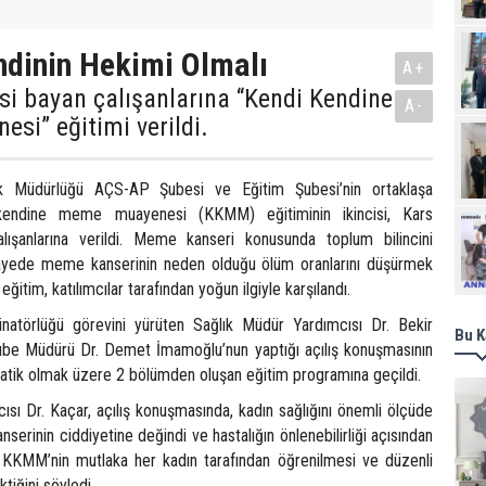
dinin Hekimi Olmalı
A+
si bayan çalışanlarına “Kendi Kendine
A-
si” eğitimi verildi.
 Müdürlüğü AÇS-AP Şubesi ve Eğitim Şubesi’nin ortaklaşa
kendine meme muayenesi (KKMM) eğitiminin ikincisi, Kars
Ziy
lışanlarına verildi. Meme kanseri konusunda toplum bilincini
yede meme kanserinin neden olduğu ölüm oranlarını düşürmek
itim, katılımcılar tarafından yoğun ilgiyle karşılandı.
inatörlüğü görevini yürüten Sağlık Müdür Yardımcısı Dr. Bekir
Bu K
e Müdürü Dr. Demet İmamoğlu’nun yaptığı açılış konuşmasının
pratik olmak üzere 2 bölümden oluşan eğitim programına geçildi.
sı Dr. Kaçar, açılış konuşmasında, kadın sağlığını önemli ölçüde
erinin ciddiyetine değindi ve hastalığın önlenebilirliği açısından
KKMM’nin mutlaka her kadın tarafından öğrenilmesi ve düzenli
tiğini söyledi.