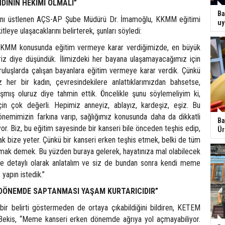
DİNİN HEKİMİ OLMALI”
Ba
ğını üstlenen AÇS-AP Şube Müdürü Dr. İmamoğlu, KKMM eğitimi
uy
tleye ulaşacaklarını belirterek, şunları söyledi:
KMM konusunda eğitim vermeye karar verdiğimizde, en büyük
liriz diye düşündük. İlimizdeki her bayana ulaşamayacağımız için
luşlarda çalışan bayanlara eğitim vermeye karar verdik. Çünkü
 her bir kadın, çevresindekilere anlattıklarımızdan bahsetse,
aşmış oluruz diye tahmin ettik. Öncelikle şunu söylemeliyim ki,
çin çok değerli. Hepimiz anneyiz, ablayız, kardeşiz, eşiz. Bu
nemimizin farkına varıp, sağlığımız konusunda daha da dikkatli
Ba
. Biz, bu eğitim sayesinde bir kanseri bile önceden teşhis edip,
Ür
k bize yeter. Çünkü bir kanseri erken teşhis etmek, belki de tüm
armak demek. Bu yüzden buraya gelerek, hayatınıza mal olabilecek
ze detaylı olarak anlatalım ve siz de bundan sonra kendi meme
yapın istedik.”
 DÖNEMDE SAPTANMASI YAŞAM KURTARICIDIR”
ir belirti göstermeden de ortaya çıkabildiğini bildiren, KETEM
Bekis, “Meme kanseri erken dönemde ağrıya yol açmayabiliyor.