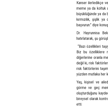
Kanser ilerledikçe v
meme ya da koltuk al
büyüklüğünde ya da b
kırmızılık, şişlik 
başvurun.” diye konuş
Dr. Hayrunnisa Bek
hatırlatarak, şu görüş
“Bazı özellikleri taş
Biz bu özelliklere r
diğerlerine oranla m
değil ki, risk faktörl
risk faktörlerini taş
yüzden mutlaka her ka
Yaş, kişisel ve ail
görme ve geç menopo
oluşturduğunu kayded
bireysel olarak kontr
etti: