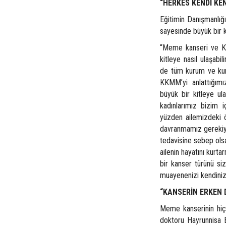
“HERKES KENDİ KEN
Eğitimin Danışmanlı
sayesinde büyük bir ki
“Meme kanseri ve K
kitleye nasıl ulaşabi
de tüm kurum ve kuru
KKMM’yi anlattığımız
büyük bir kitleye ul
kadınlarımız bizim i
yüzden ailemizdeki ö
davranmamız gerekiyor
tedavisine sebep olsa
ailenin hayatını kurt
bir kanser türünü si
muayenenizi kendiniz 
“KANSERİN ERKEN
Meme kanserinin hiçb
doktoru Hayrunnisa 