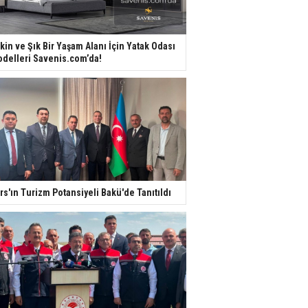
kin ve Şık Bir Yaşam Alanı İçin Yatak Odası
delleri Savenis.com’da!
rs'ın Turizm Potansiyeli Bakü'de Tanıtıldı