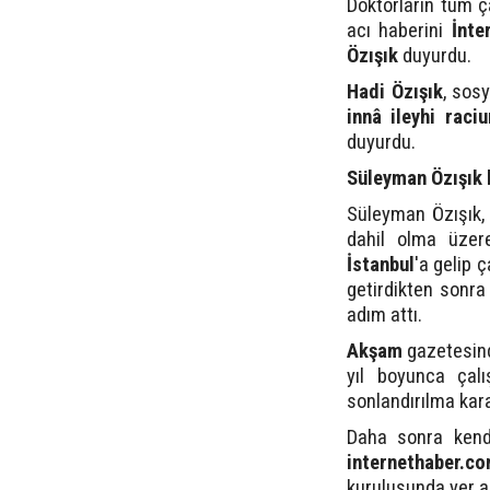
Doktorların tüm 
acı haberini
İnte
Özışık
duyurdu.
Hadi Özışık
, sos
innâ ileyhi raci
duyurdu.
Süleyman Özışık 
Süleyman Özışık
dahil olma üzer
İstanbul
'a gelip 
getirdikten sonr
adım attı.
Akşam
gazetesind
yıl boyunca çalı
sonlandırılma karar
Daha sonra kend
internethaber.c
kuruluşunda yer al