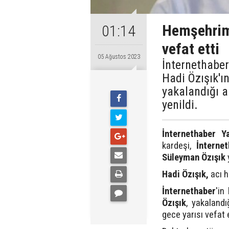
Hemşehrim
01:14
vefat etti
05 Ağustos 2023
İnternethabe
Hadi Özışık'ı
yakalandığı a
yenildi.
İnternethaber Y
kardeşi,
İnterne
Süleyman Özışık
Hadi Özışık,
acı h
İnternethaber
'in
Özışık
, yakaland
gece yarısı vefat e