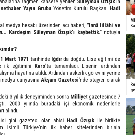
çabalarına rağmen kansere yenilen
Süleyman Özışık
'ın
rnethaber Yayın Grubu
Yönetim Kurulu Başkanı
Hadi
MH
yal medya hesabı üzerinden acı haberi,
"Innâ lillâhi ve
Ka
un... Kardeşim Süleyman Özışık’ı kaybettik."
notuyla
kimdir?
,
1 Mart 1971
tarihinde
Iğdır
'da doğdu. Lise eğitimi de
e ilk eğitimini
Kars
'ta tamamladı. Lisenin ardından
çalışma hayatına atıldı. Ardından askerlik görevini yerine
a medya dünyasına
Akşam Gazetesi
'nde stajyer olarak
Re
ge
eki 3 yıllık deneyiminden sonra
Milliye
t gazetesinde 7
ştı. 2000 yılında buradaki işi ekonomik nedenlerle
ı alındı.
isi gibi gazeteci olan abisi
Hadi Özışık
ile birlikte
om
isimli Türkiye'nin ilk haber sitelerinden birinin
dı.