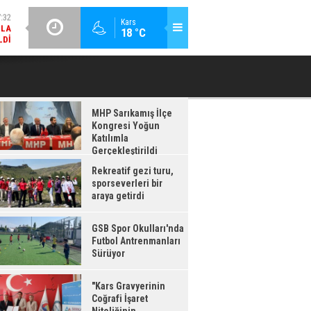
LDI
GÜNCEL / 17:08
:08
Kars
18 °C
GSB SPOR OKULLARI'NDA FUTBOL ANTRENMANLARI SÜRÜYOR
RDI
MHP Sarıkamış İlçe
Kongresi Yoğun
Katılımla
Gerçekleştirildi
Rekreatif gezi turu,
sporseverleri bir
araya getirdi
GSB Spor Okulları'nda
Futbol Antrenmanları
Sürüyor
"Kars Gravyerinin
Coğrafi İşaret