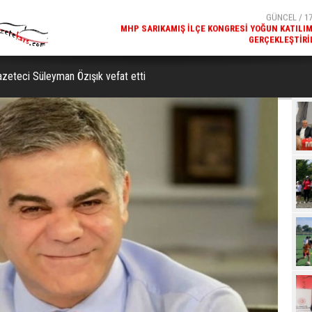
GERÇEKLEŞTIRI
GÜNCEL / 17
REKREATIF GEZI TURU, SPORSEVERLERI BIR ARAYA GETI
eteci Süleyman Özışık vefat etti