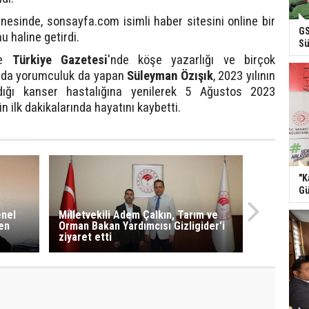
esinde, sonsayfa.com isimli haber sitesini online bir
GS
 haline getirdi.
Sü
le
Türkiye Gazetesi
'nde köşe yazarlığı ve birçok
ında yorumculuk da yapan
Süleyman Özışık
, 2023 yılının
dığı kanser hastalığına yenilerek 5 Ağustos 2023
ilk dakikalarında hayatını kaybetti.
"K
Gü
enel
Milletvekili Adem Çalkın, Tarım ve
en
Orman Bakan Yardımcısı Gizligider'i
ziyaret etti