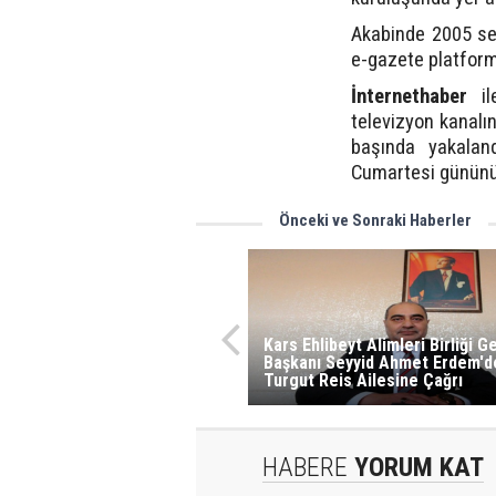
Akabinde 2005 sen
e-gazete platformu
İnternethaber
i
televizyon kanal
başında yakalan
Cumartesi gününün 
Önceki ve Sonraki Haberler
Kars Ehlibeyt Alimleri Birliği G
Başkanı Seyyid Ahmet Erdem'd
Turgut Reis Ailesine Çağrı
HABERE
YORUM KAT