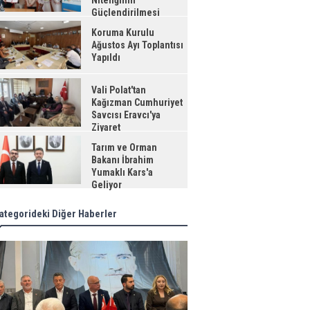
Niteliğinin
Güçlendirilmesi
jesi"
Koruma Kurulu
Ağustos Ayı Toplantısı
Yapıldı
Vali Polat'tan
Kağızman Cumhuriyet
Savcısı Eravcı'ya
Ziyaret
Tarım ve Orman
Bakanı İbrahim
Yumaklı Kars'a
Geliyor
ategorideki Diğer Haberler