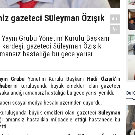
Pro
iz gazeteci Süleyman Özışık
A+
A-
r Yayın Grubu Yönetim Kurulu Başkanı
n kardeşi, gazeteci Süleyman Özışık
mansız hastalığa bu gece yarısı
ayın Grubu
Yönetim Kurulu Başkanı
Hadi Özışık
'ın
thaber
'in kuruluşunda büyük emekleri olan gazeteci
yakalandığı amansız hastalığa bu gece yarısı yenildi.
Bu K
aberi sosyal medya hesabı üzerinden duyurdu.
 kuruluşunda büyük emekleri olan gazeteci
Süleyman
ığı amansız hastalıkla mücadele ettiği hastanede bu
tti.