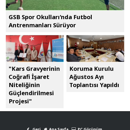
GSB Spor Okulları'nda Futbol
Antrenmanları Sürüyor
"Kars Gravyerinin
Koruma Kurulu
Coğrafi İşaret
Ağustos Ayı
Niteliğinin
Toplantısı Yapıldı
Güçlendirilmesi
Projesi"
Geri
Ana Sayfa
PC Görünüm