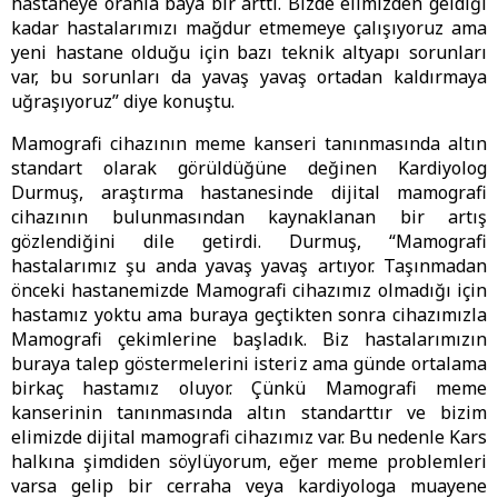
hastaneye oranla baya bir arttı. Bizde elimizden geldiği
kadar hastalarımızı mağdur etmemeye çalışıyoruz ama
yeni hastane olduğu için bazı teknik altyapı sorunları
var, bu sorunları da yavaş yavaş ortadan kaldırmaya
uğraşıyoruz” diye konuştu.
Mamografi cihazının meme kanseri tanınmasında altın
standart olarak görüldüğüne değinen Kardiyolog
Durmuş, araştırma hastanesinde dijital mamografi
cihazının bulunmasından kaynaklanan bir artış
gözlendiğini dile getirdi. Durmuş, “Mamografi
hastalarımız şu anda yavaş yavaş artıyor. Taşınmadan
önceki hastanemizde Mamografi cihazımız olmadığı için
hastamız yoktu ama buraya geçtikten sonra cihazımızla
Mamografi çekimlerine başladık. Biz hastalarımızın
buraya talep göstermelerini isteriz ama günde ortalama
birkaç hastamız oluyor. Çünkü Mamografi meme
kanserinin tanınmasında altın standarttır ve bizim
elimizde dijital mamografi cihazımız var. Bu nedenle Kars
halkına şimdiden söylüyorum, eğer meme problemleri
varsa gelip bir cerraha veya kardiyologa muayene