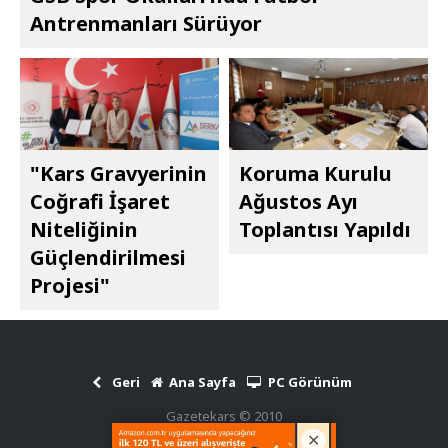
Antrenmanları Sürüyor
"Kars Gravyerinin
Koruma Kurulu
Coğrafi İşaret
Ağustos Ayı
Niteliğinin
Toplantısı Yapıldı
Güçlendirilmesi
Projesi"
Geri
Ana Sayfa
PC Görünüm
Gazetekars © 2010
Haber Scripti