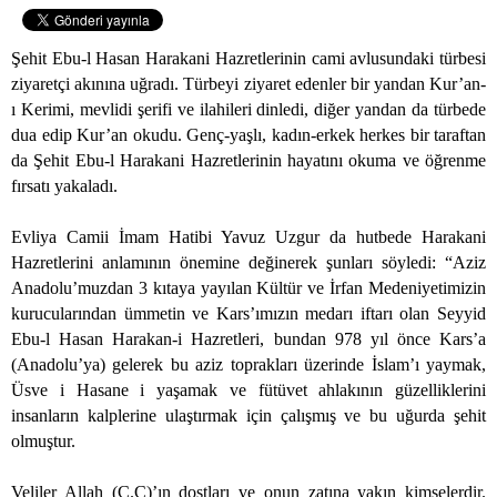
Şehit Ebu-l Hasan Harakani Hazretlerinin cami avlusundaki türbesi
ziyaretçi akınına uğradı. Türbeyi ziyaret edenler bir yandan Kur’an-
ı Kerimi, mevlidi şerifi ve ilahileri dinledi, diğer yandan da türbede
dua edip Kur’an okudu. Genç-yaşlı, kadın-erkek herkes bir taraftan
da Şehit Ebu-l Harakani Hazretlerinin hayatını okuma ve öğrenme
fırsatı yakaladı.
Evliya Camii İmam Hatibi Yavuz Uzgur da hutbede Harakani
Hazretlerini anlamının önemine değinerek şunları söyledi:
“Aziz
Anadolu’muzdan 3 kıtaya yayılan Kültür ve İrfan Medeniyetimizin
kurucularından ümmetin ve Kars’ımızın medarı iftarı olan Seyyid
Ebu-l Hasan Harakan-i Hazretleri, bundan 978 yıl önce Kars’a
(Anadolu’ya) gelerek bu aziz toprakları üzerinde İslam’ı yaymak,
Üsve i Hasane i yaşamak ve fütüvet ahlakının güzelliklerini
insanların kalplerine ulaştırmak için çalışmış ve bu uğurda şehit
olmuştur.
Veliler Allah (C.C)’ın dostları ve onun zatına yakın kimselerdir.