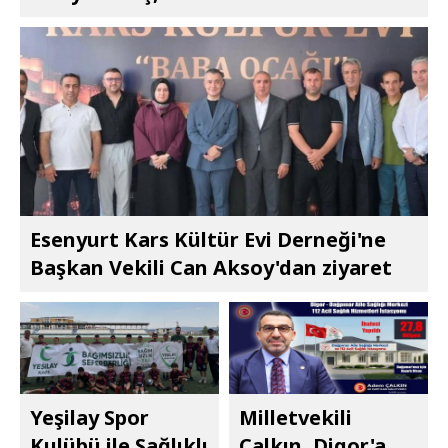
Esenyurt Kars Kültür Evi Derneği'ne
Başkan Vekili Can Aksoy'dan ziyaret
Yeşilay Spor
Milletvekili
Kulübü ile Sağlıklı
Çalkın, Digor'a