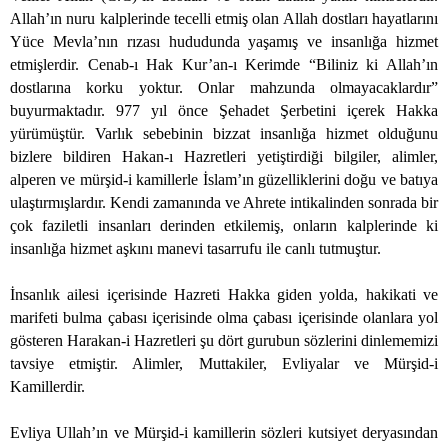
Allah’ın nuru kalplerinde tecelli etmiş olan Allah dostları hayatlarını
Yüce Mevla’nın rızası hududunda yaşamış ve insanlığa hizmet
etmişlerdir. Cenab-ı Hak Kur’an-ı Kerimde “Biliniz ki Allah’ın
dostlarına korku yoktur. Onlar mahzunda olmayacaklardır”
buyurmaktadır. 977 yıl önce Şehadet Şerbetini içerek Hakka
yürümüştür. Varlık sebebinin bizzat insanlığa hizmet olduğunu
bizlere bildiren Hakan-ı Hazretleri yetiştirdiği bilgiler, alimler,
alperen ve mürşid-i kamillerle İslam’ın güzelliklerini doğu ve batıya
ulaştırmışlardır. Kendi zamanında ve Ahrete intikalinden sonrada bir
çok faziletli insanları derinden etkilemiş, onların kalplerinde ki
insanlığa hizmet aşkını manevi tasarrufu ile canlı tutmuştur.
İnsanlık ailesi içerisinde Hazreti Hakka giden yolda, hakikati ve
marifeti bulma çabası içerisinde olma çabası içerisinde olanlara yol
gösteren Harakan-i Hazretleri şu dört gurubun sözlerini dinlememizi
tavsiye etmiştir. Alimler, Muttakiler, Evliyalar ve Mürşid-i
Kamillerdir.
Evliya Ullah’ın ve Mürşid-i kamillerin sözleri kutsiyet deryasından