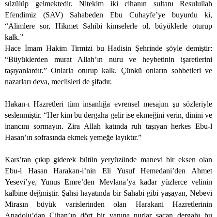
süzülüp gelmektedir. Nitekim iki cihanın sultanı Resulullah
Efendimiz (SAV) Sahabeden Ebu Cuhayfe’ye buyurdu ki,
“Alimlere sor, Hikmet Sahibi kimselerle ol, büyüklerle oturup
kalk.”
Hace İmam Hakim Tirmizi bu Hadisin Şehrinde şöyle demiştir:
“Büyüklerden murat Allah’ın nuru ve heybetinin işaretlerini
taşıyanlardır.” Onlarla oturup kalk. Çünkü onların sohbetleri ve
nazarları deva, meclisleri de şifadır.
Hakan-ı Hazretleri tüm insanlığa evrensel mesajını şu sözleriyle
seslenmiştir. “Her kim bu dergaha gelir ise ekmeğini verin, dinini ve
inancını sormayın. Zira Allah katında ruh taşıyan herkes Ebu-l
Hasan’ın sofrasında ekmek yemeğe layıktır.”
Kars’tan çıkıp giderek bütün yeryüzünde manevi bir eksen olan
Ebu-l Hasan Harakan-i’nin Eli Yusuf Hemedani’den Ahmet
Yesevi’ye, Yunus Emre’den Mevlana’ya kadar yüzlerce velinin
kalbine değmiştir. Şahsi hayatında bir Sahabi gibi yaşayan, Nebevi
Mirasın büyük varislerinden olan Harakani Hazretlerinin
Anadolu’dan Cihan’ın dört bir yanına nurlar saçan dergahı bu