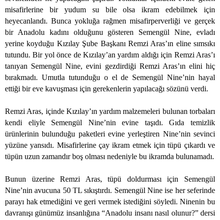
misafirlerine bir yudum su bile olsa ikram edebilmek için
heyecanlandı. Bunca yokluğa rağmen misafirperverliği ve gerçek
bir Anadolu kadını olduğunu gösteren Semengül Nine, evladı
yerine koyduğu Kızılay Şube Başkanı Remzi Aras’ın eline sımsıkı
tutundu. Bir yol önce de Kızılay’an yardım aldığı için Remzi Aras’ı
tanıyan Semengül Nine, evini gezdirdiği Remzi Aras’ın elini hiç
bırakmadı. Umutla tutunduğu o el de Semengül Nine’nin hayal
ettiği bir eve kavuşması için gerekenlerin yapılacağı sözünü verdi.
Remzi Aras, içinde Kızılay’ın yardım malzemeleri bulunan torbaları
kendi eliyle Semengül Nine’nin evine taşıdı. Gıda temizlik
ürünlerinin bulunduğu paketleri evine yerleştiren Nine’nin sevinci
yüzüne yansıdı. Misafirlerine çay ikram etmek için tüpü çıkardı ve
tüpün uzun zamandır boş olması nedeniyle bu ikramda bulunamadı.
Bunun üzerine Remzi Aras, tüpü doldurması için Semengül
Nine’nin avucuna 50 TL sıkıştırdı. Semengül Nine ise her seferinde
parayı hak etmediğini ve geri vermek istediğini söyledi. Ninenin bu
davranışı günümüz insanlığına “Anadolu insanı nasıl olunur?” dersi