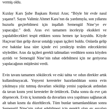
vermiş oldu.
Kızılay Kars Şube Başkanı Remzi Aras; “Böyle bir evde nasıl
yaşanır?. Sayın Valimiz Ahmet Kara’nın da yardımıyla, son yıllarını
huzurlu geçirebilmesi için inşallah Semengül Nine’ye ev
yapacağız.” dedi. Aras evi tamamen inceleyip eksikleri ve
yapılabilecekleri tespit ettikten sonra hemen işe koyuldu. Köyde
Haçıvan’dan gelip duvar ustalığı yapan işçileri buldu. Onlarda gelip
eve baktılar kısa süre içinde evi yenileyip teslim edeceklerini
söylediler. Aras da işçileri gerekli talimatları verdikten sonra köyden
ayrıldı ve Semengül Nine’nin rahat edebilmesi için ne geriyorsa
yapılacağının müjdesini verdi.
Evin tavanı tamamen sökülecek ve eski tahta ve odun direkler artık
kullanılmayacak. Yepyeni keresteler hazırlandıktan sonra evin
yıkılmaya yüz tutmuş duvarları sökülüp yenisi yapılacak ardından
da tavan kısmı yeni keresteler ile örtülecek. Daha sonra da eve çatı
döşenecek. Evin iç kısmında da duvarlara sıva yapılması sağlanacak
alt taban kısmı da düzeltilecek. Tüm bunlar tamamlandıktan sonra
Semengül Nine’nin rahat edebilmesi için gerekli olan ev eşyaları