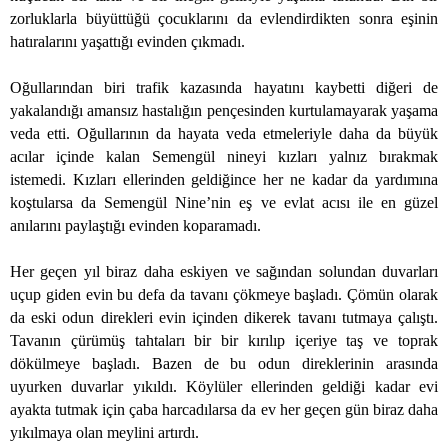
zorluklarla büyüttüğü çocuklarını da evlendirdikten sonra eşinin
hatıralarını yaşattığı evinden çıkmadı.
Oğullarından biri trafik kazasında hayatını kaybetti diğeri de
yakalandığı amansız hastalığın pençesinden kurtulamayarak yaşama
veda etti. Oğullarının da hayata veda etmeleriyle daha da büyük
acılar içinde kalan Semengül nineyi kızları yalnız bırakmak
istemedi. Kızları ellerinden geldiğince her ne kadar da yardımına
koştularsa da Semengül Nine’nin eş ve evlat acısı ile en güzel
anılarını paylaştığı evinden koparamadı.
Her geçen yıl biraz daha eskiyen ve sağından solundan duvarları
uçup giden evin bu defa da tavanı çökmeye başladı. Çömün olarak
da eski odun direkleri evin içinden dikerek tavanı tutmaya çalıştı.
Tavanın çürümüş tahtaları bir bir kırılıp içeriye taş ve toprak
dökülmeye başladı. Bazen de bu odun direklerinin arasında
uyurken duvarlar yıkıldı. Köylüler ellerinden geldiği kadar evi
ayakta tutmak için çaba harcadılarsa da ev her geçen gün biraz daha
yıkılmaya olan meylini artırdı.