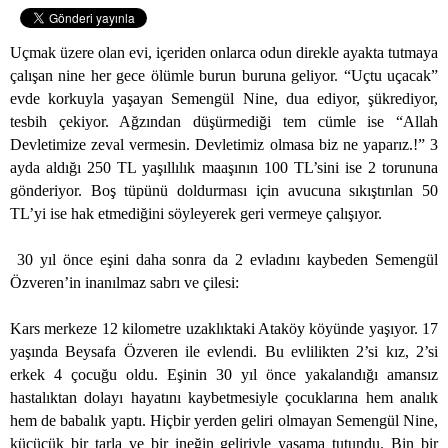
Uçmak üzere olan evi, içeriden onlarca odun direkle ayakta tutmaya
çalışan nine her gece ölümle burun buruna geliyor. “Uçtu uçacak”
evde korkuyla yaşayan Semengül Nine, dua ediyor, şükrediyor,
tesbih çekiyor. Ağzından düşürmediği tem cümle ise “Allah
Devletimize zeval vermesin. Devletimiz olmasa biz ne yaparız.!” 3
ayda aldığı 250 TL yaşıllılık maaşının 100 TL’sini ise 2 torununa
gönderiyor. Boş tüpünü doldurması için avucuna sıkıştırılan 50
TL’yi ise hak etmediğini söyleyerek geri vermeye çalışıyor.
30 yıl önce eşini daha sonra da 2 evladını kaybeden Semengül
Özveren’in inanılmaz sabrı ve çilesi:
Kars merkeze
12 kilometre
uzaklıktaki Ataköy köyünde yaşıyor. 17
yaşında Beysafa Özveren ile evlendi. Bu evlilikten 2’si kız, 2’si
erkek 4 çocuğu oldu. Eşinin 30 yıl önce yakalandığı amansız
hastalıktan dolayı hayatını kaybetmesiyle çocuklarına hem analık
hem de babalık yaptı. Hiçbir yerden geliri olmayan Semengül Nine,
küçücük bir tarla ve bir ineğin geliriyle yaşama tutundu. Bin bir