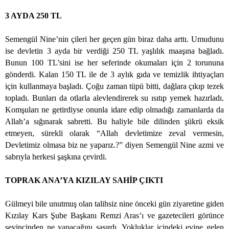
3 AYDA 250 TL
Semengül Nine’nin çileri her geçen gün biraz daha arttı. Umudunu
ise devletin 3 ayda bir verdiği 250 TL yaşlılık maaşına bağladı.
Bunun 100 TL’sini ise her seferinde okumaları için 2 torununa
gönderdi. Kalan 150 TL ile de 3 aylık gıda ve temizlik ihtiyaçları
için kullanmaya başladı. Çoğu zaman tüpü bitti, dağlara çıkıp tezek
topladı. Bunları da otlarla alevlendirerek su ısıtıp yemek hazırladı.
Komşuları ne getirdiyse onunla idare edip olmadığı zamanlarda da
Allah’a sığınarak sabretti. Bu haliyle bile dilinden şükrü eksik
etmeyen, sürekli olarak “Allah devletimize zeval vermesin,
Devletimiz olmasa biz ne yaparız.?” diyen Semengül Nine azmi ve
sabrıyla herkesi şaşkına çevirdi.
TOPRAK ANA’YA KIZILAY SAHİP ÇIKTI
Gülmeyi bile unutmuş olan talihsiz nine önceki gün ziyaretine giden
Kızılay Kars Şube Başkanı Remzi Aras’ı ve gazetecileri görünce
sevincinden ne yapacağını şaşırdı. Yokluklar içindeki evine gelen