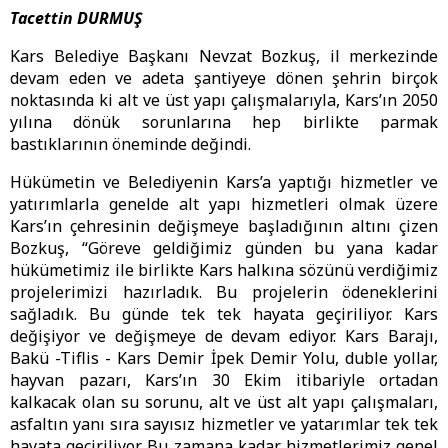
Tacettin DURMUŞ
Kars Belediye Başkanı Nevzat Bozkuş, il merkezinde
devam eden ve adeta şantiyeye dönen şehrin birçok
noktasında ki alt ve üst yapı çalışmalarıyla, Kars’ın 2050
yılına dönük sorunlarına hep birlikte parmak
bastıklarının öneminde değindi.
Hükümetin ve Belediyenin Kars’a yaptığı hizmetler ve
yatırımlarla genelde alt yapı hizmetleri olmak üzere
Kars’ın çehresinin değişmeye başladığının altını çizen
Bozkuş, “Göreve geldiğimiz günden bu yana kadar
hükümetimiz ile birlikte Kars halkına sözünü verdiğimiz
projelerimizi hazırladık. Bu projelerin ödeneklerini
sağladık. Bu günde tek tek hayata geçiriliyor. Kars
değişiyor ve değişmeye de devam ediyor. Kars Barajı,
Bakü -Tiflis - Kars Demir İpek Demir Yolu, duble yollar,
hayvan pazarı, Kars’ın 30 Ekim itibariyle ortadan
kalkacak olan su sorunu, alt ve üst alt yapı çalışmaları,
asfaltın yanı sıra sayısız hizmetler ve yatarımlar tek tek
hayata geçiriliyor. Bu zamana kadar hizmetlerimiz genel