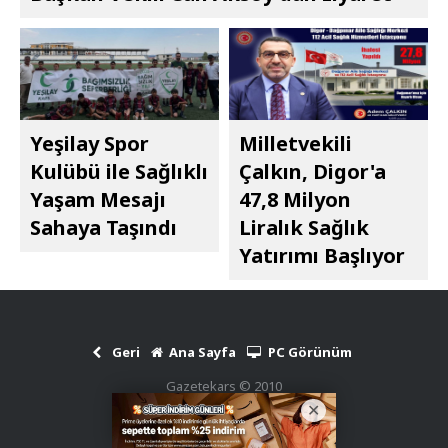
Yeşilay Spor
Milletvekili
Kulübü ile Sağlıklı
Çalkın, Digor'a
Yaşam Mesajı
47,8 Milyon
Sahaya Taşındı
Liralık Sağlık
Yatırımı Başlıyor
Geri
Ana Sayfa
PC Görünüm
Gazetekars © 2010
Haber Scripti