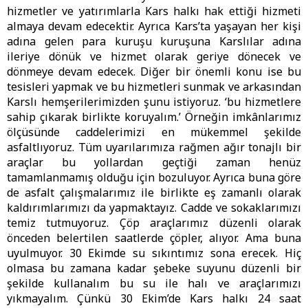
hizmetler ve yatırımlarla Kars halkı hak ettiği hizmeti
almaya devam edecektir. Ayrıca Kars’ta yaşayan her kişi
adına gelen para kuruşu kuruşuna Karslılar adına
ileriye dönük ve hizmet olarak geriye dönecek ve
dönmeye devam edecek. Diğer bir önemli konu ise bu
tesisleri yapmak ve bu hizmetleri sunmak ve arkasından
Karslı hemşerilerimizden şunu istiyoruz. ‘bu hizmetlere
sahip çıkarak birlikte koruyalım.’ Örneğin imkânlarımız
ölçüsünde caddelerimizi en mükemmel şekilde
asfaltlıyoruz. Tüm uyarılarımıza rağmen ağır tonajlı bir
araçlar bu yollardan geçtiği zaman henüz
tamamlanmamış olduğu için bozuluyor. Ayrıca buna göre
de asfalt çalışmalarımız ile birlikte eş zamanlı olarak
kaldırımlarımızı da yapmaktayız. Cadde ve sokaklarımızı
temiz tutmuyoruz. Çöp araçlarımız düzenli olarak
önceden belertilen saatlerde çöpler, alıyor. Ama buna
uyulmuyor. 30 Ekimde su sıkıntımız sona erecek. Hiç
olmasa bu zamana kadar şebeke suyunu düzenli bir
şekilde kullanalım bu su ile halı ve araçlarımızı
yıkmayalım. Çünkü 30 Ekim’de Kars halkı 24 saat