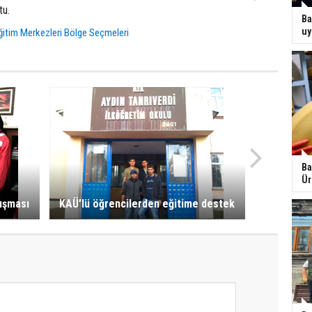
tu.
Ba
uy
ğitim Merkezleri Bölge Seçmeleri
Ba
Ür
ışması
KAÜ’lü öğrencilerden eğitime destek