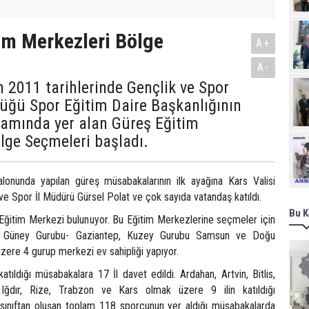
im Merkezleri Bölge
A+
A-
 2011 tarihlerinde Gençlik ve Spor
üğü Spor Eğitim Daire Başkanlığının
ramında yer alan Güreş Eğitim
lge Seçmeleri başladı.
Ziy
lonunda yapılan güreş müsabakalarının ilk ayağına Kars Valisi
e Spor İl Müdürü Gürsel Polat ve çok sayıda vatandaş katıldı.
Bu K
Eğitim Merkezi bulunuyor. Bu Eğitim Merkezlerine seçmeler için
n, Güney Gurubu- Gaziantep, Kuzey Gurubu Samsun ve Doğu
zere 4 gurup merkezi ev sahipliği yapıyor.
tıldığı müsabakalara 17 İl davet edildi. Ardahan, Artvin, Bitlis,
 Iğdır, Rize, Trabzon ve Kars olmak üzere 9 ilin katıldığı
sınıftan oluşan toplam 118 sporcunun yer aldığı müsabakalarda