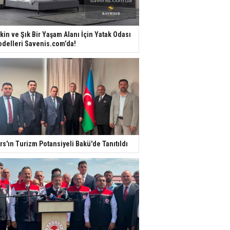
kin ve Şık Bir Yaşam Alanı İçin Yatak Odası
delleri Savenis.com’da!
rs'ın Turizm Potansiyeli Bakü'de Tanıtıldı