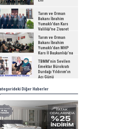
Etti
Tarım ve Orman
Bakanı İbrahim
Yumaklı'dan Kars
Valiliği'ne Ziyaret
Tarım ve Orman
Bakanı İbrahim
Yumaklı’dan MHP
Kars İl Başkanlığı’na
aret
TBMM’nin Sevilen
Emektar Bürokratı
Durdağı Yıldırım’ın
Acı Günü
ategorideki Diğer Haberler