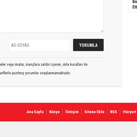
Ba
Ett
er veya imalar, inançlara saldırı içeren, imla kuralları ile
arflerle yazılmış yorumlar onaylanmamaktadır.
Ana Sayfa
Künye
İletişim
Sitene Ekle
RSS
Hüryurt