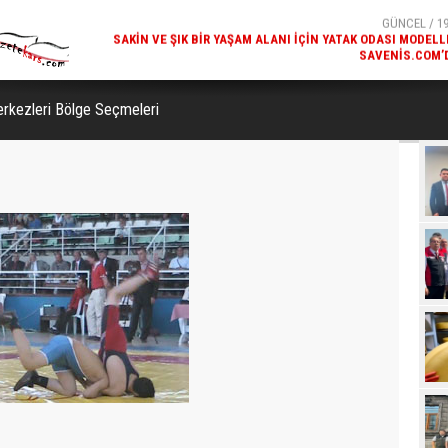
SAVENIS.COM’
GÜNCEL / 18
KARS'IN TURIZM POTANSIYELI BAKÜ'DE TANITI
erkezleri Bölge Seçmeleri