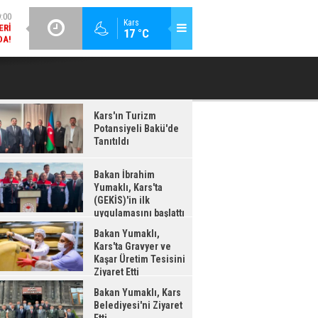
DA!
GÜNCEL / 18:37
:38
Kars
17 °C
BAKAN İBRAHIM YUMAKLI, KARS'TA (GEKİS)'IN ILK
BA
LDI
UYGULAMASINI BAŞLATTI
Kars'ın Turizm
Potansiyeli Bakü'de
Tanıtıldı
Bakan İbrahim
Yumaklı, Kars'ta
(GEKİS)'in ilk
uygulamasını başlattı
Bakan Yumaklı,
Kars'ta Gravyer ve
Kaşar Üretim Tesisini
Ziyaret Etti
Bakan Yumaklı, Kars
Belediyesi'ni Ziyaret