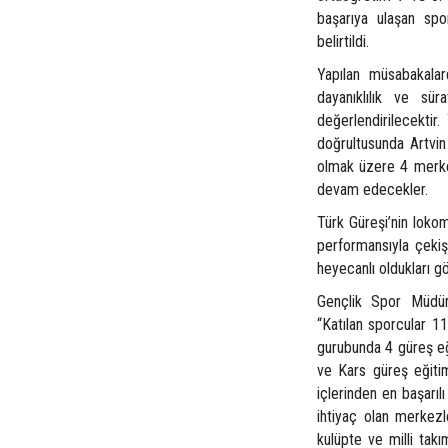
başarıya ulaşan spo
belirtildi.
Yapılan müsabakala
dayanıklılık ve sü
değerlendirilecektir.
doğrultusunda Artvin 
olmak üzere 4 merkez
devam edecekler.
Türk Güreşi’nin loko
performansıyla çekiş
heyecanlı oldukları 
Gençlik Spor Müdür
“Katılan sporcular 11
gurubunda 4 güreş eği
ve Kars güreş eğitim 
içlerinden en başarıl
ihtiyaç olan merkezl
kulüpte ve milli takı