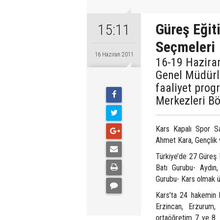
Güreş Eğit
15:11
Seçmeleri
16 Haziran 2011
16-19 Haziran
Genel Müdürl
faaliyet prog
Merkezleri Bö
Kars Kapalı Spor Sa
Ahmet Kara, Gençlik v
Türkiye’de 27 Güreş 
Batı Gurubu- Aydı
Gurubu- Kars olmak ü
Kars’ta 24 hakemin ka
Erzincan, Erzurum,
ortaöğretim 7 ve 8. 