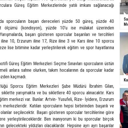
rculara Güreş Eğitim Merkezlerinde yatılı imkanı sağlanacağı
Sa
rda sporcuların başarı dereceleri yüzde 50 güreş, yüzde 40
Mo
rat ölçümü (kondisyon), yüzde 10’u ise mülakat üzerinden
 Yarışmalarda, başarı gösteren sporcular başarıları ve tercihleri
iline 10, Erzurum iline 17, Rize iline 3 ve Kars iline 10 sporcu
e lise bitimine kadar yerleştirilerek eğitim ve spor hayatlarına
motifi Güreş Eğitim Merkezleri Seçme Sınavları sporcuların üstün
meli anlara sahne olurken, takım hocalarının da sporcular kadar
gözden kaçmadı.
Ka
lüğü Sporcu Eğitim Merkezleri Şube Müdürü İbrahim Gilan,
 sıklette yarışmakta ve bu sıkletlere 40 sporcu alınacaktır. Kars
tim merkezi var. Bunlar: Artvin- Yusufeli, Rize- İyidere, Erzurum
merkezleridir. Katılan sporcuların hepsi birbirinden başarılı ve
ı olanlar seçilecektir. Başarı gösteren sporcular tercihlerine göre
ere yerleştirileceklerdir. Ben inanıyorum ki bu sporcular birçok
mın gelecekteki yıldızları olacaklardır. Hepsine ayrı ayrı başarılar