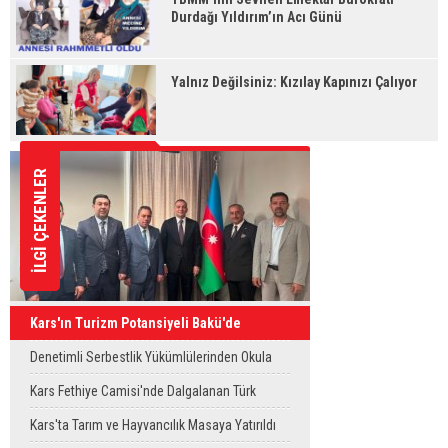
Durdağı Yıldırım’ın Acı Günü
Yalnız Değilsiniz: Kızılay Kapınızı Çalıyor
İLGİ ÇEKENLER
Kars'ın Turizm Potansiyeli Bakü'de
Tanıtıldı
Denetimli Serbestlik Yükümlülerinden Okula
Temizlik Desteği
Kars Fethiye Camisi'nde Dalgalanan Türk
Bayrağı Görenlerin Beğenisini Topladı
Kars'ta Tarım ve Hayvancılık Masaya Yatırıldı