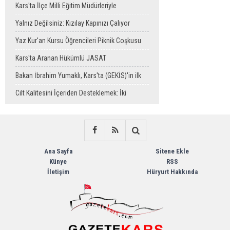
Kars'ta İlçe Milli Eğitim Müdürleriyle
Değerlendirme Toplantısı
Yalnız Değilsiniz: Kızılay Kapınızı Çalıyor
Yaz Kur'an Kursu Öğrencileri Piknik Coşkusu
Yaşadı
Kars'ta Aranan Hükümlü JASAT
Operasyonuyla Yakalandı
Bakan İbrahim Yumaklı, Kars'ta (GEKİS)'in ilk
uygulamasını başlattı
Cilt Kalitesini İçeriden Desteklemek: İki
Enjeksiyon Uygulamasının Karşılaştırması
Ana Sayfa
Sitene Ekle
Künye
RSS
İletişim
Hüryurt Hakkında