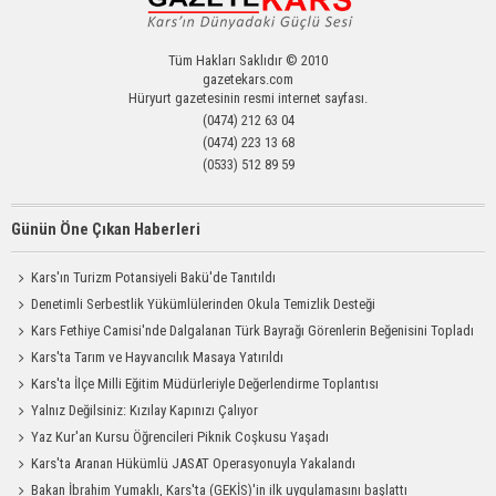
Tüm Hakları Saklıdır © 2010
gazetekars.com
Hüryurt gazetesinin resmi internet sayfası.
(0474) 212 63 04
(0474) 223 13 68
(0533) 512 89 59
Günün Öne Çıkan Haberleri
Kars'ın Turizm Potansiyeli Bakü'de Tanıtıldı
Denetimli Serbestlik Yükümlülerinden Okula Temizlik Desteği
Kars Fethiye Camisi'nde Dalgalanan Türk Bayrağı Görenlerin Beğenisini Topladı
Kars'ta Tarım ve Hayvancılık Masaya Yatırıldı
Kars'ta İlçe Milli Eğitim Müdürleriyle Değerlendirme Toplantısı
Yalnız Değilsiniz: Kızılay Kapınızı Çalıyor
Yaz Kur'an Kursu Öğrencileri Piknik Coşkusu Yaşadı
Kars'ta Aranan Hükümlü JASAT Operasyonuyla Yakalandı
Bakan İbrahim Yumaklı, Kars'ta (GEKİS)'in ilk uygulamasını başlattı