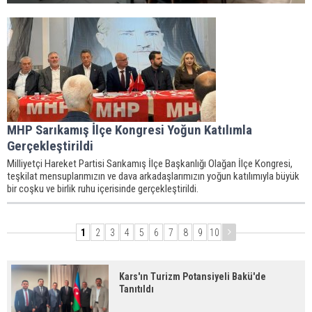
MHP Sarıkamış İlçe Kongresi Yoğun Katılımla
Gerçekleştirildi
Milliyetçi Hareket Partisi Sarıkamış İlçe Başkanlığı Olağan İlçe Kongresi,
teşkilat mensuplarımızın ve dava arkadaşlarımızın yoğun katılımıyla büyük
bir coşku ve birlik ruhu içerisinde gerçekleştirildi.
1
2
3
4
5
6
7
8
9
10
Kars'ın Turizm Potansiyeli Bakü'de
Tanıtıldı