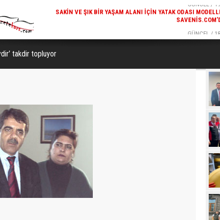
SAVENIS.COM’
GÜNCEL / 18
KARS'IN TURIZM POTANSIYELI BAKÜ'DE TANITI
dir’ takdir topluyor