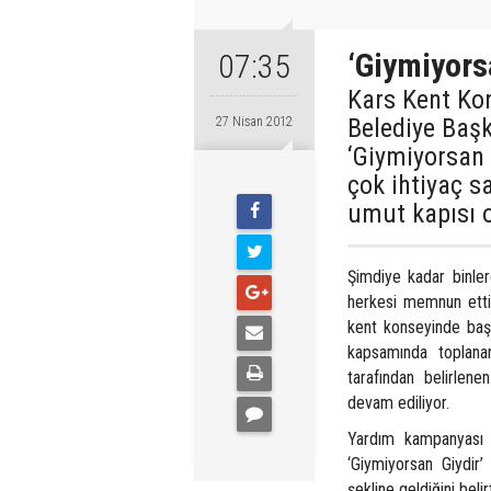
‘Giymiyorsa
07:35
Kars Kent Kon
Belediye Başk
27 Nisan 2012
‘Giymiyorsan 
çok ihtiyaç s
umut kapısı 
Şimdiye kadar binler
herkesi memnun etti.
kent konseyinde baş
kapsamında toplana
tarafından belirlene
devam ediliyor.
Yardım kampanyası 
‘Giymiyorsan Giydir
şekline geldiğini belirt