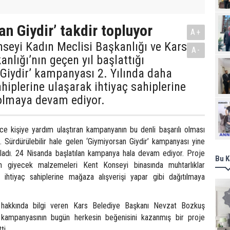
n Giydir’ takdir topluyor
A+
seyi Kadın Meclisi Başkanlığı ve Kars
A-
anlığı’nın geçen yıl başlattığı
Giydir’ kampanyası 2. Yılında daha
ahiplerine ulaşarak ihtiyaç sahiplerine
olmaya devam ediyor.
Ziy
ce kişiye yardım ulaştıran kampanyanın bu denli başarılı olması
 Sürdürülebilir hale gelen ‘Giymiyorsan Giydir’ kampanyası yine
ladı. 24 Nisanda başlatılan kampanya hala devam ediyor. Proje
Bu K
n giyecek malzemeleri Kent Konseyi binasında muhtarlıklar
n ihtiyaç sahiplerine mağaza alışverişi yapar gibi dağıtılmaya
hakkında bilgi veren Kars Belediye Başkanı Nevzat Bozkuş
’ kampanyasının bugün herkesin beğenisini kazanmış bir proje
ti.