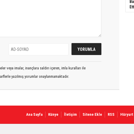
Ba
Ett
er veya imalar, inançlara saldırı içeren, imla kuralları ile
arflerle yazılmış yorumlar onaylanmamaktadır.
Ana Sayfa
Künye
İletişim
Sitene Ekle
RSS
Hüryurt