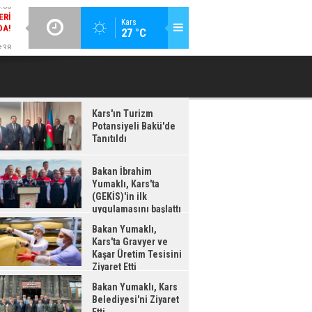
DA!
GÜNCEL / 18:37
:38
Kars
27 °C
BAKAN İBRAHIM YUMAKLI, KARS'TA (GEKİS)'IN ILK
BA
LDI
UYGULAMASINI BAŞLATTI
Kars'ın Turizm
Potansiyeli Bakü'de
Tanıtıldı
Bakan İbrahim
Yumaklı, Kars'ta
(GEKİS)'in ilk
uygulamasını başlattı
Bakan Yumaklı,
Kars'ta Gravyer ve
Kaşar Üretim Tesisini
Ziyaret Etti
Bakan Yumaklı, Kars
Belediyesi'ni Ziyaret