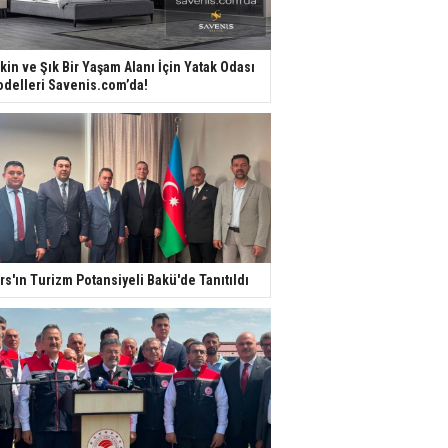
kin ve Şık Bir Yaşam Alanı İçin Yatak Odası
delleri Savenis.com’da!
rs'ın Turizm Potansiyeli Bakü'de Tanıtıldı