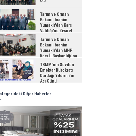
Etti
Tarım ve Orman
Bakanı İbrahim
Yumaklı'dan Kars
Valiliği'ne Ziyaret
Tarım ve Orman
Bakanı İbrahim
Yumaklı’dan MHP
Kars İl Başkanlığı’na
aret
TBMM’nin Sevilen
Emektar Bürokratı
Durdağı Yıldırım’ın
Acı Günü
ategorideki Diğer Haberler