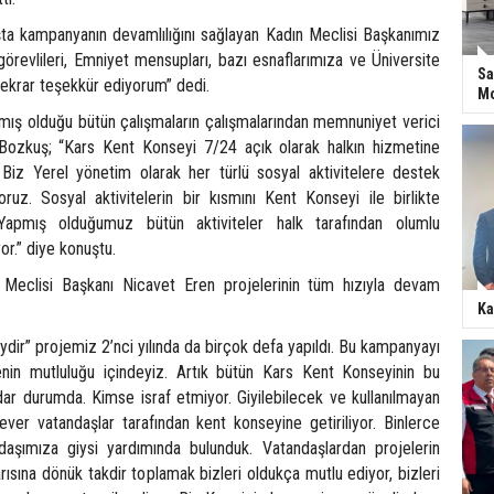
a kampanyanın devamlılığını sağlayan Kadın Meclisi Başkanımız
örevlileri, Emniyet mensupları, bazı esnaflarımıza ve Üniversite
Sa
tekrar teşekkür ediyorum” dedi.
Mo
mış olduğu bütün çalışmaların çalışmalarından memnuniyet verici
ozkuş; “Kars Kent Konseyi 7/24 açık olarak halkın hizmetine
Biz Yerel yönetim olarak her türlü sosyal aktivitelere destek
z. Sosyal aktivitelerin bir kısmını Kent Konseyi ile birlikte
 Yapmış olduğumuz bütün aktiviteler halk tarafından olumlu
or.” diye konuştu.
Meclisi Başkanı Nicavet Eren projelerinin tüm hızıyla devam
Ka
ydir” projemiz 2’nci yılında da birçok defa yapıldı. Bu kampanyayı
enin mutluluğu içindeyiz. Artık bütün Kars Kent Konseyinin bu
ar durumda. Kimse israf etmiyor. Giyilebilecek ve kullanılmayan
ever vatandaşlar tarafından kent konseyine getiriliyor. Binlerce
ndaşımıza giysi yardımında bulunduk. Vatandaşlardan projelerin
rısına dönük takdir toplamak bizleri oldukça mutlu ediyor, bizleri