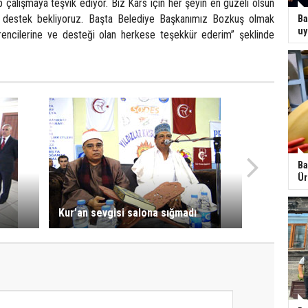
 çalışmaya teşvik ediyor. Biz Kars için her şeyin en güzeli olsun
n destek bekliyoruz. Başta Belediye Başkanımız Bozkuş olmak
Ba
uy
rencilerine ve desteği olan herkese teşekkür ederim” şeklinde
Ba
Ür
Kur’an sevgisi salona sığmadı