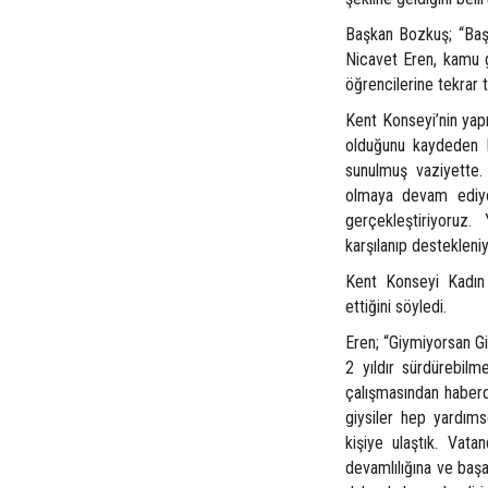
Başkan Bozkuş; “Başt
Nicavet Eren, kamu g
öğrencilerine tekrar 
Kent Konseyi’nin yap
olduğunu kaydeden B
sunulmuş vaziyette. 
olmaya devam ediyoru
gerçekleştiriyoruz.
karşılanıp destekleniy
Kent Konseyi Kadın 
ettiğini söyledi.
Eren; “Giymiyorsan Gi
2 yıldır sürdürebilm
çalışmasından haberd
giysiler hep yardıms
kişiye ulaştık. Vata
devamlılığına ve başa