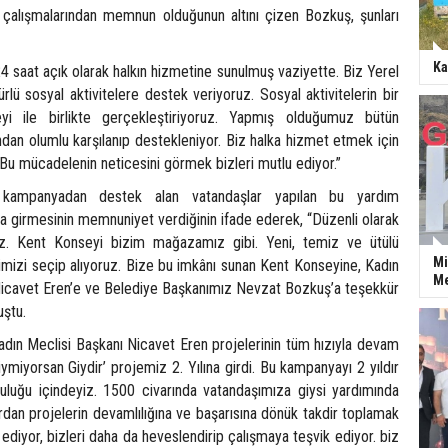
çalışmalarından memnun olduğunun altını çizen Bozkuş, şunları
Ka
 saat açık olarak halkın hizmetine sunulmuş vaziyette. Biz Yerel
rlü sosyal aktivitelere destek veriyoruz. Sosyal aktivitelerin bir
yi ile birlikte gerçekleştiriyoruz. Yapmış olduğumuz bütün
fından olumlu karşılanıp destekleniyor. Biz halka hizmet etmek için
Bu mücadelenin neticesini görmek bizleri mutlu ediyor.”
kampanyadan destek alan vatandaşlar yapılan bu yardım
na girmesinin memnuniyet verdiğinin ifade ederek, “Düzenli olarak
ruz. Kent Konseyi bizim mağazamız gibi. Yeni, temiz ve ütülü
Mi
imizi seçip alıyoruz. Bize bu imkânı sunan Kent Konseyine, Kadın
Me
icavet Eren’e ve Belediye Başkanımız Nevzat Bozkuş’a teşekkür
uştu.
dın Meclisi Başkanı Nicavet Eren projelerinin tüm hızıyla devam
Giymiyorsan Giydir’ projemiz 2. Yılına girdi. Bu kampanyayı 2 yıldır
uluğu içindeyiz. 1500 civarında vatandaşımıza giysi yardımında
dan projelerin devamlılığına ve başarısına dönük takdir toplamak
 ediyor, bizleri daha da heveslendirip çalışmaya teşvik ediyor. biz