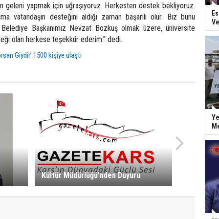
en geleni yapmak için uğraşıyoruz. Herkesten destek bekliyoruz.
Es
ışma vatandaşın desteğini aldığı zaman başarılı olur. Biz bunu
Ve
a Belediye Başkanımız Nevzat Bozkuş olmak üzere, üniversite
teği olan herkese teşekkür ederim.” dedi.
rsan Giydir’ 1500 kişiye ulaştı
Ye
Me
k
Kültür Müdürlüğü’nden Duyuru