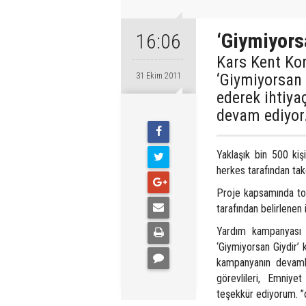
‘Giymiyorsa
16:06
Kars Kent Kon
‘Giymiyorsan
31 Ekim 2011
ederek ihtiya
devam ediyor
Yaklaşık bin 500 kiş
herkes tarafından takd
Proje kapsamında top
tarafından belirlenen 
Yardım kampanyası 
‘Giymiyorsan Giydir’ 
kampanyanın devamlı
görevlileri, Emniye
teşekkür ediyorum. ”