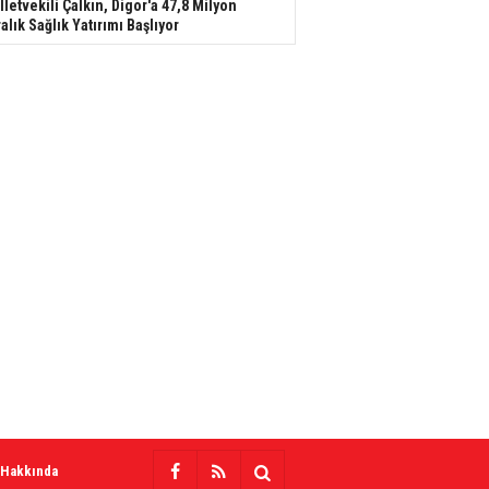
lletvekili Çalkın, Digor'a 47,8 Milyon
ralık Sağlık Yatırımı Başlıyor
 Hakkında