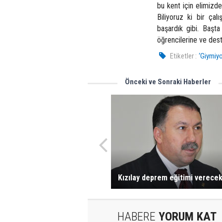
bu kent için elimizd
Biliyoruz ki bir çal
başardık gibi. Başt
öğrencilerine ve des
Etiketler :
‘Giymiyo
Önceki ve Sonraki Haberler
Kızılay deprem eğitimi verece
HABERE
YORUM KAT