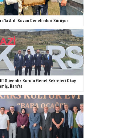
rs'ta Arılı Kovan Denetimleri Sürüyor
llî Güvenlik Kurulu Genel Sekreteri Okay
miş, Kars'ta