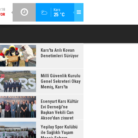
YOR
GÜNCEL / 20:16
Kars
25 °C
ESENYURT KARS KÜLTÜR EVI DERNEĞI'NE BAŞKAN VEKILI CAN
YEŞILAY 
:17
AKSOY'DAN ZIYARET
IŞ,
'TA
Kars'ta Arılı Kovan
Denetimleri Sürüyor
Millî Güvenlik Kurulu
Genel Sekreteri Okay
Memiş, Kars'ta
Esenyurt Kars Kültür
Evi Derneği'ne
Başkan Vekili Can
Aksoy'dan ziyaret
Yeşilay Spor Kulübü
ile Sağlıklı Yaşam