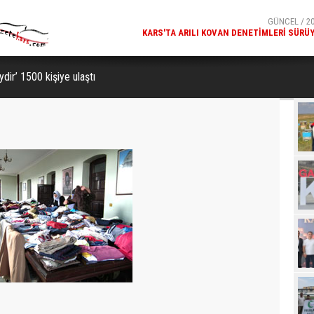
KARS'TA ARILI KOVAN DENETIMLERI SÜRÜ
GÜNCEL / 20
MILLÎ GÜVENLIK KURULU GENEL SEKRETERI OKAY MEM
KARS
dir’ 1500 kişiye ulaştı