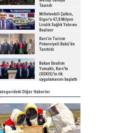
Mesajı Sahaya
Taşındı
Milletvekili Çalkın,
Digor'a 47,8 Milyon
Liralık Sağlık Yatırımı
Başlıyor
Kars'ın Turizm
Potansiyeli Bakü'de
Tanıtıldı
Bakan İbrahim
Yumaklı, Kars'ta
(GEKİS)'in ilk
uygulamasını başlattı
ategorideki Diğer Haberler