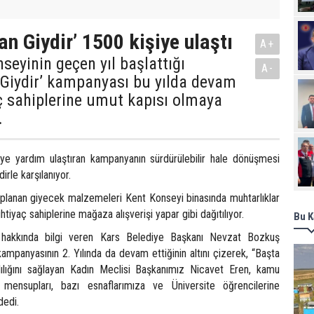
n Giydir’ 1500 kişiye ulaştı
A+
seyinin geçen yıl başlattığı
A-
 Giydir’ kampanyası bu yılda devam
ç sahiplerine umut kapısı olmaya
.
iye yardım ulaştıran kampanyanın sürdürülebilir hale dönüşmesi
irle karşılanıyor.
lanan giyecek malzemeleri Kent Konseyi binasında muhtarlıklar
ihtiyaç sahiplerine mağaza alışverişi yapar gibi dağıtılıyor.
Bu K
hakkında bilgi veren Kars Belediye Başkanı Nevzat Bozkuş
kampanyasının 2. Yılında da devam ettiğinin altını çizerek, “Başta
lığını sağlayan Kadın Meclisi Başkanımız Nicavet Eren, kamu
t mensupları, bazı esnaflarımıza ve Üniversite öğrencilerine
dedi.