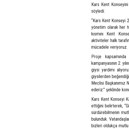
Kars Kent Konseyini 
söyledi:
“Kars Kent Konseyi 24
yönetim olarak her tü
kısmını Kent Konse
aktiviteler halk tara
mücadele veriyoruz. 
Proje kapsamında 
kampanyasının 2. yılı
giysi yardımı alıyo
giysilerden beğendiğ
Meclisi Başkanımız N
ederiz.” şeklinde kon
Kars Kent Konseyi Ka
ettiğini belirterek, “
sürdürebilmenin mutl
bulunduk. Vatandaşlar
bizleri oldukça mutlu