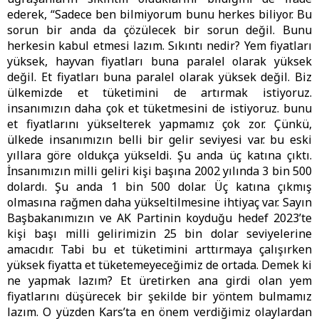
ederek, “Sadece ben bilmiyorum bunu herkes biliyor. Bu
sorun bir anda da çözülecek bir sorun değil. Bunu
herkesin kabul etmesi lazım. Sıkıntı nedir? Yem fiyatları
yüksek, hayvan fiyatları buna paralel olarak yüksek
değil. Et fiyatları buna paralel olarak yüksek değil. Biz
ülkemizde et tüketimini de artırmak istiyoruz.
insanımızın daha çok et tüketmesini de istiyoruz. bunu
et fiyatlarını yükselterek yapmamız çok zor. Çünkü,
ülkede insanımızın belli bir gelir seviyesi var. bu eski
yıllara göre oldukça yükseldi. Şu anda üç katına çıktı.
İnsanımızın milli geliri kişi başına 2002 yılında 3 bin 500
dolardı. Şu anda 1 bin 500 dolar. Üç katına çıkmış
olmasına rağmen daha yükseltilmesine ihtiyaç var. Sayın
Başbakanımızın ve AK Partinin koyduğu hedef 2023’te
kişi başı milli gelirimizin 25 bin dolar seviyelerine
amacıdır. Tabi bu et tüketimini arttırmaya çalışırken
yüksek fiyatta et tüketemeyeceğimiz de ortada. Demek ki
ne yapmak lazım? Et üretirken ana girdi olan yem
fiyatlarını düşürecek bir şekilde bir yöntem bulmamız
lazım. O yüzden Kars’ta en önem verdiğimiz olaylardan