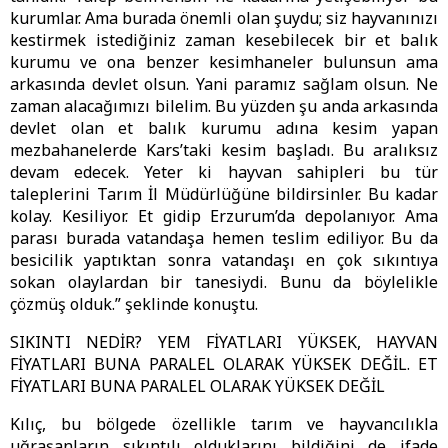
kurumlar. Ama burada önemli olan şuydu; siz hayvanınızı
kestirmek istediğiniz zaman kesebilecek bir et balık
kurumu ve ona benzer kesimhaneler bulunsun ama
arkasında devlet olsun. Yani paramız sağlam olsun. Ne
zaman alacağımızı bilelim. Bu yüzden şu anda arkasında
devlet olan et balık kurumu adına kesim yapan
mezbahanelerde Kars’taki kesim başladı. Bu aralıksız
devam edecek. Yeter ki hayvan sahipleri bu tür
taleplerini Tarım İl Müdürlüğüne bildirsinler. Bu kadar
kolay. Kesiliyor. Et gidip Erzurum’da depolanıyor. Ama
parası burada vatandaşa hemen teslim ediliyor. Bu da
besicilik yaptıktan sonra vatandaşı en çok sıkıntıya
sokan olaylardan bir tanesiydi. Bunu da böylelikle
çözmüş olduk.” şeklinde konuştu.
SIKINTI NEDİR? YEM FİYATLARI YÜKSEK, HAYVAN
FİYATLARI BUNA PARALEL OLARAK YÜKSEK DEĞİL. ET
FİYATLARI BUNA PARALEL OLARAK YÜKSEK DEĞİL
Kılıç, bu bölgede özellikle tarım ve hayvancılıkla
uğraşanların sıkıntılı olduklarını bildiğini de ifade