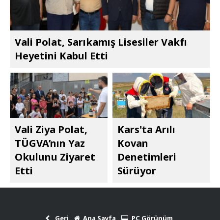
Vali Polat, Sarıkamış Lisesiler Vakfı
Heyetini Kabul Etti
Vali Ziya Polat,
Kars'ta Arılı
TÜGVA’nın Yaz
Kovan
Okulunu Ziyaret
Denetimleri
Etti
Sürüyor
Geri
Ana Sayfa
PC Görünüm