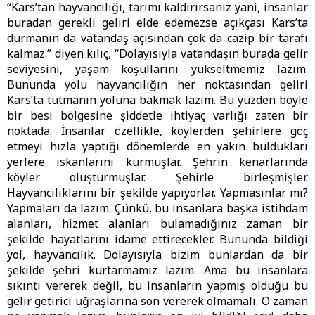
“Kars’tan hayvancılığı, tarımı kaldırırsanız yani, insanlar
buradan gerekli geliri elde edemezse açıkçası Kars’ta
durmanın da vatandaş açısından çok da cazip bir tarafı
kalmaz.” diyen kılıç, “Dolayısıyla vatandaşın burada gelir
seviyesini, yaşam koşullarını yükseltmemiz lazım.
Bununda yolu hayvancılığın her noktasından geliri
Kars’ta tutmanın yoluna bakmak lazım. Bu yüzden böyle
bir besi bölgesine şiddetle ihtiyaç varlığı zaten bir
noktada. İnsanlar özellikle, köylerden şehirlere göç
etmeyi hızla yaptığı dönemlerde en yakın buldukları
yerlere iskanlarını kurmuşlar. Şehrin kenarlarında
köyler oluşturmuşlar. Şehirle birleşmişler.
Hayvancılıklarını bir şekilde yapıyorlar. Yapmasınlar mı?
Yapmaları da lazım. Çünkü, bu insanlara başka istihdam
alanları, hizmet alanları bulamadığınız zaman bir
şekilde hayatlarını idame ettirecekler. Bununda bildiği
yol, hayvancılık. Dolayısıyla bizim bunlardan da bir
şekilde şehri kurtarmamız lazım. Ama bu insanlara
sıkıntı vererek değil, bu insanların yapmış olduğu bu
gelir getirici uğraşlarına son vererek olmamalı. O zaman