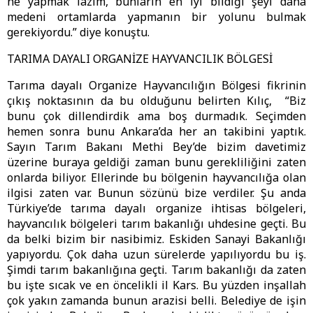
ne yapmak lazım, bunların en iyi bildiği şeyi daha
medeni ortamlarda yapmanın bir yolunu bulmak
gerekiyordu.” diye konuştu.
TARIMA DAYALI ORGANİZE HAYVANCILIK BÖLGESİ
Tarıma dayalı Organize Hayvancılığın Bölgesi fikrinin
çıkış noktasının da bu olduğunu belirten Kılıç, “Biz
bunu çok dillendirdik ama boş durmadık. Seçimden
hemen sonra bunu Ankara’da her an takibini yaptık.
Sayın Tarım Bakanı Methi Bey’de bizim davetimiz
üzerine buraya geldiği zaman bunu gerekliliğini zaten
onlarda biliyor. Ellerinde bu bölgenin hayvancılığa olan
ilgisi zaten var. Bunun sözünü bize verdiler. Şu anda
Türkiye’de tarıma dayalı organize ihtisas bölgeleri,
hayvancılık bölgeleri tarım bakanlığı uhdesine geçti. Bu
da belki bizim bir nasibimiz. Eskiden Sanayi Bakanlığı
yapıyordu. Çok daha uzun sürelerde yapılıyordu bu iş.
Şimdi tarım bakanlığına geçti. Tarım bakanlığı da zaten
bu işte sıcak ve en öncelikli il Kars. Bu yüzden inşallah
çok yakın zamanda bunun arazisi belli. Belediye de işin