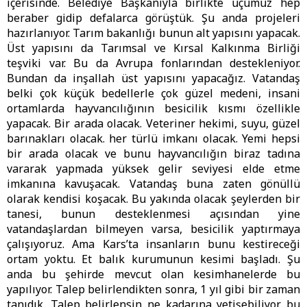
içerisinde. Belediye Başkanıyla birlikte üçümüz hep
beraber gidip defalarca görüştük. Şu anda projeleri
hazırlanıyor. Tarım bakanlığı bunun alt yapısını yapacak.
Üst yapısını da Tarımsal ve Kırsal Kalkınma Birliği
teşviki var. Bu da Avrupa fonlarından destekleniyor.
Bundan da inşallah üst yapısını yapacağız. Vatandaş
belki çok küçük bedellerle çok güzel medeni, insani
ortamlarda hayvancılığının besicilik kısmı özellikle
yapacak. Bir arada olacak. Veteriner hekimi, suyu, güzel
barınakları olacak. her türlü imkanı olacak. Yemi hepsi
bir arada olacak ve bunu hayvancılığın biraz tadına
vararak yapmada yüksek gelir seviyesi elde etme
imkanına kavuşacak. Vatandaş buna zaten gönüllü
olarak kendisi koşacak. Bu yakında olacak şeylerden bir
tanesi, bunun desteklenmesi açısından yine
vatandaşlardan bilmeyen varsa, besicilik yaptırmaya
çalışıyoruz. Ama Kars’ta insanların bunu kestireceği
ortam yoktu. Et balık kurumunun kesimi başladı. Şu
anda bu şehirde mevcut olan kesimhanelerde bu
yapılıyor. Talep belirlendikten sonra, 1 yıl gibi bir zaman
tanıdık. Talep belirlensin ne kadarına yetişebiliyor bu