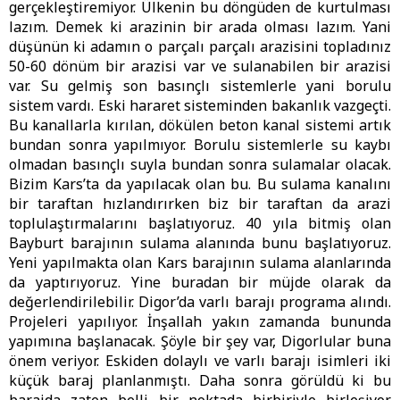
gerçekleştiremiyor. Ülkenin bu döngüden de kurtulması
lazım. Demek ki arazinin bir arada olması lazım. Yani
düşünün ki adamın o parçalı parçalı arazisini topladınız
50-60 dönüm bir arazisi var ve sulanabilen bir arazisi
var. Su gelmiş son basınçlı sistemlerle yani borulu
sistem vardı. Eski hararet sisteminden bakanlık vazgeçti.
Bu kanallarla kırılan, dökülen beton kanal sistemi artık
bundan sonra yapılmıyor. Borulu sistemlerle su kaybı
olmadan basınçlı suyla bundan sonra sulamalar olacak.
Bizim Kars’ta da yapılacak olan bu. Bu sulama kanalını
bir taraftan hızlandırırken biz bir taraftan da arazi
toplulaştırmalarını başlatıyoruz. 40 yıla bitmiş olan
Bayburt barajının sulama alanında bunu başlatıyoruz.
Yeni yapılmakta olan Kars barajının sulama alanlarında
da yaptırıyoruz. Yine buradan bir müjde olarak da
değerlendirilebilir. Digor’da varlı barajı programa alındı.
Projeleri yapılıyor. İnşallah yakın zamanda bununda
yapımına başlanacak. Şöyle bir şey var, Digorlular buna
önem veriyor. Eskiden dolaylı ve varlı barajı isimleri iki
küçük baraj planlanmıştı. Daha sonra görüldü ki bu