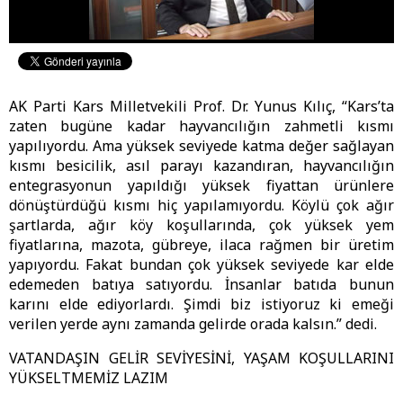
AK Parti Kars Milletvekili Prof. Dr. Yunus Kılıç, “Kars’ta
zaten bugüne kadar hayvancılığın zahmetli kısmı
yapılıyordu. Ama yüksek seviyede katma değer sağlayan
kısmı besicilik, asıl parayı kazandıran, hayvancılığın
entegrasyonun yapıldığı yüksek fiyattan ürünlere
dönüştürdüğü kısmı hiç yapılamıyordu. Köylü çok ağır
şartlarda, ağır köy koşullarında, çok yüksek yem
fiyatlarına, mazota, gübreye, ilaca rağmen bir üretim
yapıyordu. Fakat bundan çok yüksek seviyede kar elde
edemeden batıya satıyordu. İnsanlar batıda bunun
karını elde ediyorlardı. Şimdi biz istiyoruz ki emeği
verilen yerde aynı zamanda gelirde orada kalsın.” dedi.
VATANDAŞIN GELİR SEVİYESİNİ, YAŞAM KOŞULLARINI
YÜKSELTMEMİZ LAZIM