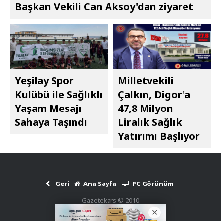
Başkan Vekili Can Aksoy'dan ziyaret
Yeşilay Spor
Milletvekili
Kulübü ile Sağlıklı
Çalkın, Digor'a
Yaşam Mesajı
47,8 Milyon
Sahaya Taşındı
Liralık Sağlık
Yatırımı Başlıyor
Geri
Ana Sayfa
PC Görünüm
Gazetekars © 2010
Haber Scripti