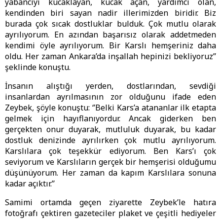
yabancıyı kucaklayan, kucak açan, yardımcı olan,
kendinden biri sayan nadir illerimizden biridir. Biz
burada çok sıcak dostluklar bulduk. Çok mutlu olarak
ayrılıyorum. En azından başarısız olarak addetmeden
kendimi öyle ayrılıyorum. Bir Karslı hemşeriniz daha
oldu. Her zaman Ankara’da inşallah hepinizi bekliyoruz’’
şeklinde konuştu.
İnsanın alıştığı yerden, dostlarından, sevdiği
insanlardan ayrılmasının zor olduğunu ifade eden
Zeybek, şöyle konuştu: ‘’Belki Kars’a atananlar ilk etapta
gelmek için hayıflanıyordur. Ancak giderken ben
gerçekten onur duyarak, mutluluk duyarak, bu kadar
dostluk denizinde ayrılırken çok mutlu ayrılıyorum.
Karslılara çok teşekkür ediyorum. Ben Kars’ı çok
seviyorum ve Karslıların gerçek bir hemşerisi olduğumu
düşünüyorum. Her zaman da kapım Karslılara sonuna
kadar açıktır.’’
Samimi ortamda geçen ziyarette Zeybek’le hatıra
fotoğrafı çektiren gazeteciler plaket ve çeşitli hediyeler