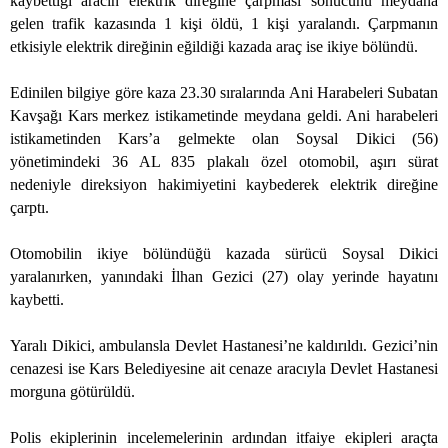
kaybettiği aracın elektrik direğine çarpması sonucunu meydana
gelen trafik kazasında 1 kişi öldü, 1 kişi yaralandı. Çarpmanın
etkisiyle elektrik direğinin eğildiği kazada araç ise ikiye bölündü.
Edinilen bilgiye göre kaza 23.30 sıralarında Ani Harabeleri Subatan
Kavşağı Kars merkez istikametinde meydana geldi. Ani harabeleri
istikametinden Kars’a gelmekte olan Soysal Dikici (56)
yönetimindeki 36 AL 835 plakalı özel otomobil, aşırı sürat
nedeniyle direksiyon hakimiyetini kaybederek elektrik direğine
çarptı.
Otomobilin ikiye bölündüğü kazada sürücü Soysal Dikici
yaralanırken, yanındaki İlhan Gezici (27) olay yerinde hayatını
kaybetti.
Yaralı Dikici, ambulansla Devlet Hastanesi’ne kaldırıldı. Gezici’nin
cenazesi ise Kars Belediyesine ait cenaze aracıyla Devlet Hastanesi
morguna götürüldü.
Polis ekiplerinin incelemelerinin ardından itfaiye ekipleri araçta