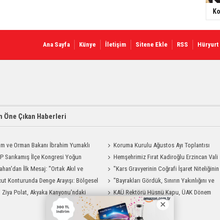
Ko
Ana Sayfa
Künye
İletişim
Sitene Ekle
RSS
Hüryurt
 Öne Çıkan Haberleri
ım ve Orman Bakanı İbrahim Yumaklı
Koruma Kurulu Ağustos Ayı Toplantısı
Geliyor
 Sarıkamış İlçe Kongresi Yoğun
Yapıldı
Hemşehrimiz Fırat Kadiroğlu Erzincan Vali
la Gerçekleştirildi
ahan'dan İlk Mesaj: "Ortak Akıl ve
Yardımcılığına Atandı
"Kars Gravyerinin Coğrafi İşaret Niteliğinin
şmayla Çalışacağız"
ut Konturunda Denge Arayışı: Bölgesel
Güçlendirilmesi Projesi"
"Bayrakları Gördük, Sınırın Yakınlığını ve
ma Sürecinin Tüm Aşamaları
i Ziya Polat, Akyaka Kanyonu'ndaki
Uzaklığını Aynı Anda Hissettik"
KAÜ Rektörü Hüsnü Kapu, ÜAK Dönem
g Heyecanına Katıldı
Başkanlığını Devretti