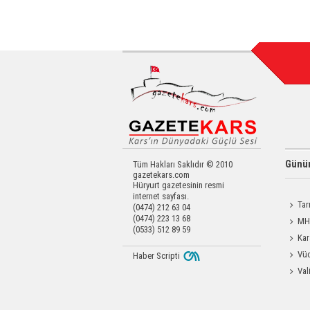
Günün
Tüm Hakları Saklıdır © 2010
gazetekars.com
Hüryurt gazetesinin resmi
internet sayfası.
Tar
(0474) 212 63 04
(0474) 223 13 68
Kars'a 
MHP
(0533) 512 89 59
Katılım
Kar
Dayanı
Vüc
Haber Scripti
Yağ Al
Val
Raftin