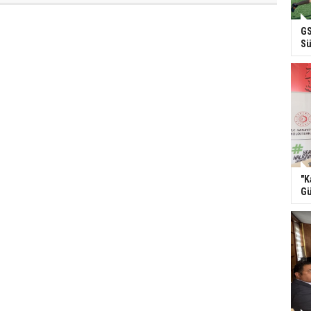
GS
Sü
"K
Gü