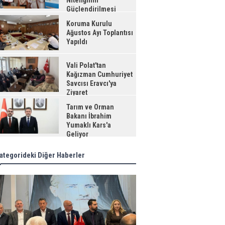
Niteliğinin
Güçlendirilmesi
jesi"
Koruma Kurulu
Ağustos Ayı Toplantısı
Yapıldı
Vali Polat'tan
Kağızman Cumhuriyet
Savcısı Eravcı'ya
Ziyaret
Tarım ve Orman
Bakanı İbrahim
Yumaklı Kars'a
Geliyor
ategorideki Diğer Haberler