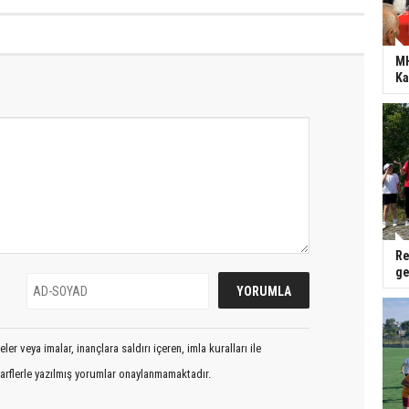
por 0
‘Birbirimizi Yemekle Meşgulüz’
MH
Ka
Re
ge
er veya imalar, inançlara saldırı içeren, imla kuralları ile
arflerle yazılmış yorumlar onaylanmamaktadır.