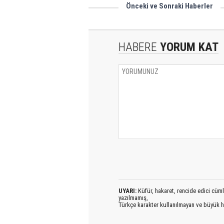
Önceki ve Sonraki Haberler
Karsspor 0 – Denizli Belediyes
HABERE
YORUM KAT
UYARI:
Küfür, hakaret, rencide edici cümlel
yazılmamış,
Türkçe karakter kullanılmayan ve büyük h