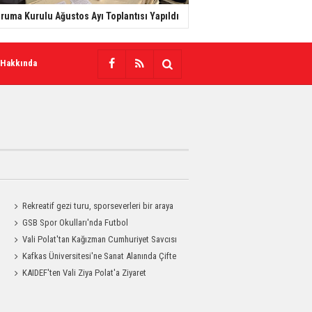
ruma Kurulu Ağustos Ayı Toplantısı Yapıldı
 Hakkında
Rekreatif gezi turu, sporseverleri bir araya
getirdi
GSB Spor Okulları'nda Futbol
Antrenmanları Sürüyor
Vali Polat'tan Kağızman Cumhuriyet Savcısı
Eravcı'ya Ziyaret
Kafkas Üniversitesi'ne Sanat Alanında Çifte
Gurur
KAIDEF'ten Vali Ziya Polat'a Ziyaret