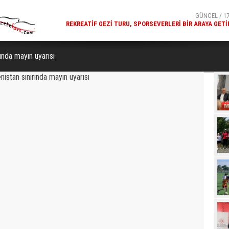
GÜNCEL / 17:32
GÜNCEL / 17
 YOĞUN KATILIMLA
REKREATIF GEZI TURU, SPORSEVERLERI BIR ARAYA GETI
GERÇEKLEŞTIRILDI
ında mayın uyarısı