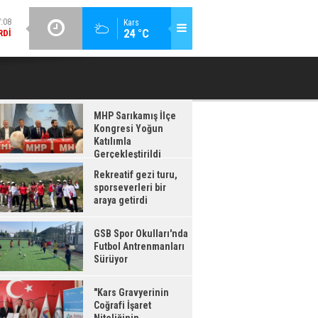
:08
GÜNCEL / 17:08
Kars
24 °C
RDI
GSB SPOR OKULLARI'NDA FUTBOL ANTRENMANLARI SÜRÜYOR
MHP Sarıkamış İlçe
Kongresi Yoğun
Katılımla
Gerçekleştirildi
Rekreatif gezi turu,
sporseverleri bir
araya getirdi
GSB Spor Okulları'nda
Futbol Antrenmanları
Sürüyor
"Kars Gravyerinin
Coğrafi İşaret