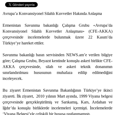
Avrupa’a Konvansiyonel Silahlı Kuvvetler Hakında Anlaşma
Ermenistan Savunma bakanlığı Çalışma Grubu «Avrupa’da
Konvansiyonel Silahlı Kuvvetler Anlaşması» (CFE-AKKA)
çerçevesinde incelemelerde bulunmak üzere 22 Kasım’da
Türkiye’ye hareket ettiler.
Savunma bakanlığı basın servisinden NEWS.am’e verilen bilgiye
göre; Çalışma Grubu, Beyazıt kentinde konuşlu askeri birlikte CFE-
AKKA çerçevesinde, silah ve askeri teknik donanımın
sınırlandırılması hususunun muhafaza edilip edilmediğini
inceleyecek.
Bu ziyaret Ermenistan Savunma Bakanlığının Türkiye’ye ikinci
ziyareti. İlk ziyaret,
2010 yılının Mart ayında, 1999 Viyana belgesi
çerçevesinde gerçekleştirilmiş ve Sarıkamış, Kars, Ardahan ve
Iğdır’da konuşlu birliklerde incelemeleri içermişti. İncelemelerde
‘Viyana Belgesi’yle çelişkili bir hususa rastlanmamıştı.