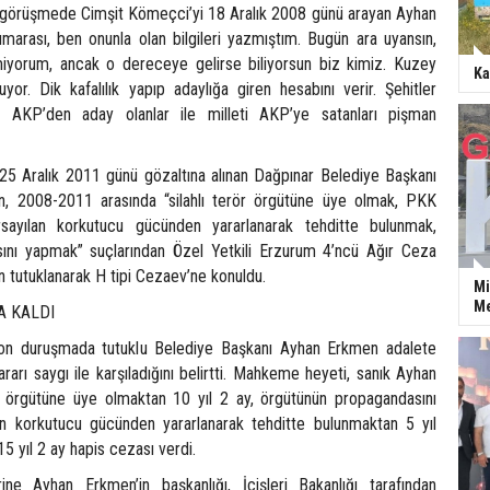
n görüşmede Cimşit Kömeçci’yi 18 Aralık 2008 günü arayan Ayhan
arası, ben onunla olan bilgileri yazmıştım. Bugün ara uyansın,
tmiyorum, ancak o dereceye gelirse biliyorsun biz kimiz. Kuzey
Ka
uruyor. Dik kafalılık yapıp adaylığa giren hesabını verir. Şehitler
. AKP’den aday olanlar ile milleti AKP’ye satanları pişman
25 Aralık 2011 günü gözaltına alınan Dağpınar Belediye Başkanı
, 2008-2011 arasında “silahlı terör örgütüne üye olmak, PKK
sayılan korkutucu gücünden yararlanarak tehditte bulunmak,
ını yapmak” suçlarından Özel Yetkili Erzurum 4’ncü Ağır Ceza
 tutuklanarak H tipi Cezaev’ne konuldu.
Mi
Me
A KALDI
son duruşmada tutuklu Belediye Başkanı Ayhan Erkmen adalete
kararı saygı ile karşıladığını belirtti. Mahkeme heyeti, sanık Ayhan
örgütüne üye olmaktan 10 yıl 2 ay, örgütünün propagandasını
n korkutucu gücünden yararlanarak tehditte bulunmaktan 5 yıl
 yıl 2 ay hapis cezası verdi.
ne Ayhan Erkmen’in başkanlığı, İçişleri Bakanlığı tarafından