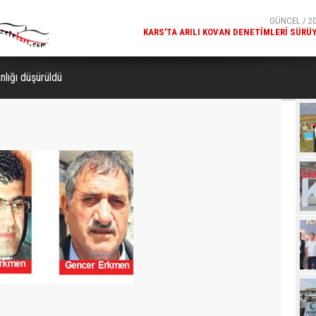
GÜNCEL / 20
MILLÎ GÜVENLIK KURULU GENEL SEKRETERI OKAY MEM
KARS
nlığı düşürüldü