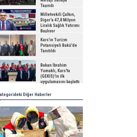
Mesajı Sahaya
Taşındı
Milletvekili Çalkın,
Digor'a 47,8 Milyon
Liralık Sağlık Yatırımı
Başlıyor
Kars'ın Turizm
Potansiyeli Bakü'de
Tanıtıldı
Bakan İbrahim
Yumaklı, Kars'ta
(GEKİS)'in ilk
uygulamasını başlattı
ategorideki Diğer Haberler