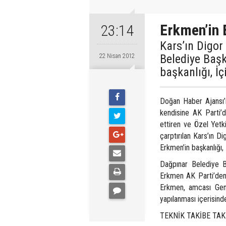
Erkmen’in 
23:14
Kars’ın Digor
Belediye Başk
22 Nisan 2012
başkanlığı, İ
Doğan Haber Ajansı’
kendisine AK Parti’d
ettiren ve Özel Yet
çarptırılan Kars’ın D
Erkmen’in başkanlığı, 
Dağpınar Belediye B
Erkmen AK Parti’den
Erkmen, amcası Genc
yapılanması içerisind
TEKNİK TAKİBE TAK