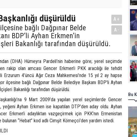
Başkanlığı düşürüldü
A+
 ilçesine bağlı Dağpınar Belde
A-
anı BDP’li Ayhan Erkmen’in
çişleri Bakanlığı tarafından düşürüldü.
ndan (DHA) Hümeyra Pardeli’nin haberine göre; yerel seçimde
en rakip olan amcası Gencer Erkmen’i PKK aracılığı ile tehdit
kili Erzurum 4’üncü Ağır Ceza Mahkemesi’nde 15 yıl 2 ay hapse
igor ilçesine bağlı Dağpınar Belde Belediye Başkanı BDP’li Ayhan
İçişleri Bakanlığı tarafından düşürüldü.
Bu K
aşkanlığı’na 9 Mart 2009’da yapılan yerel seçimlerde Gencer
, yeğeni Ayhan Erkmen ise kapatılan DTP’den aday oldu. Ayhan
er Erkmen’i adaylıktan vazgeçirmek için PKK’nın Ermenistan
e bulunan “Hebat” kod adlı Cimşit Kömeçci’den yardım istedi.
ILDI