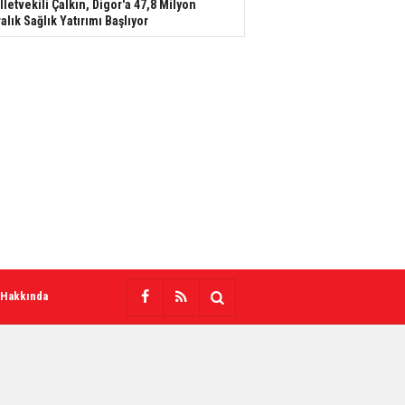
lletvekili Çalkın, Digor'a 47,8 Milyon
ralık Sağlık Yatırımı Başlıyor
 Hakkında