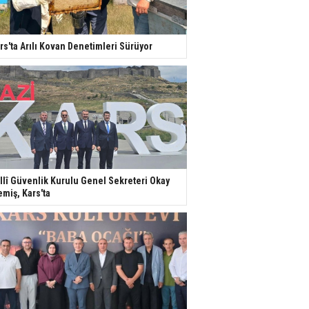
rs'ta Arılı Kovan Denetimleri Sürüyor
llî Güvenlik Kurulu Genel Sekreteri Okay
miş, Kars'ta