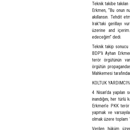
Teknik takibe takıla
Erkmen, “Bu onun num
akıllansın. Tehdit e
Irak’taki gerillayı v
üzerine and içerim
edeceğim” dedi.
Teknik takip sonucu 
BDP’li Ayhan Erkmen
terör örgütünün var
örgütün propagandas
Mahkemesi tarafından
KOLTUK YARDIMCIY
4 Nisan’da yapılan 
inandığını, her türlü 
Erkmen’e PKK terör 
yapmak ve varsayıla
olmak üzere toplam 15
Verilen hüküm üzeri