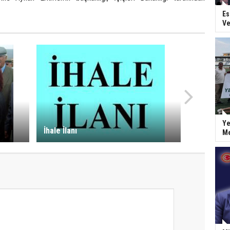
Es
Ve
Ye
İhale İlanı
Me