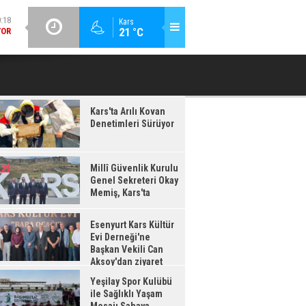
GÜNCEL / 20:16
Kars
:17
21 °C
ESENYURT KARS KÜLTÜR EVI DERNEĞI'NE BAŞKAN VEKILI CAN
YEŞILAY 
IŞ,
AKSOY'DAN ZIYARET
'TA
Kars'ta Arılı Kovan
Denetimleri Sürüyor
Millî Güvenlik Kurulu
Genel Sekreteri Okay
Memiş, Kars'ta
Esenyurt Kars Kültür
Evi Derneği'ne
Başkan Vekili Can
Aksoy'dan ziyaret
Yeşilay Spor Kulübü
ile Sağlıklı Yaşam