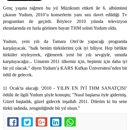
Genç yaşına rağmen bu yıl Müzikram etiketi ile 6. albümünü
çıkaran Yudum, 2010’u konserlerin yanı sıra davet edildiği Tv
programları ile geçirdi. Böylece 2010 yılında televizyon
ekranlarında en fazla görünen bayan THM solisti Yudum oldu.
Yudum, yeni yılı da Tamara Otel’de yapacağı programla
karşılayacak. "halk benim türkülerimi çok iyi biliyor. Hep birlikte
türküler söyleyerek, eğlenerek yeni bir yılı sevgiyle, umutla
karşılayacağız... Umarım 2011 ülkemiz için, hepimiz için daha iyi
bir yıl olacak." diyen Yudum’a KARS Kafkas Üniversitesi’nden bir
ödül de gelecek.
11 Ocak'ta alacağı ‘2010 - YILIN EN İYİ THM SANATÇISI’
ödülü ile ilgili Yudum şöyle konuştu; "Nasıl başlarsa öyle gidermiş.
Güzel başladık, güzel gidecek inşallah 2011. Dilerim ki bu sene
türkü tadında, zenginliğinde bir yıl olsun."