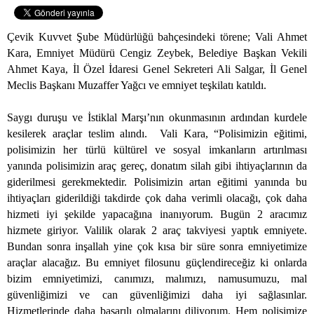
Çevik Kuvvet Şube Müdürlüğü bahçesindeki törene; Vali Ahmet
Kara, Emniyet Müdürü Cengiz Zeybek, Belediye Başkan Vekili
Ahmet Kaya, İl Özel İdaresi Genel Sekreteri Ali Salgar, İl Genel
Meclis Başkanı Muzaffer Yağcı ve emniyet teşkilatı katıldı.
Saygı duruşu ve İstiklal Marşı’nın okunmasının ardından kurdele
kesilerek araçlar teslim alındı.
Vali Kara, “Polisimizin eğitimi,
polisimizin her türlü kültürel ve sosyal imkanların artırılması
yanında polisimizin araç gereç, donatım silah gibi ihtiyaçlarının da
giderilmesi gerekmektedir. Polisimizin artan eğitimi yanında bu
ihtiyaçları giderildiği takdirde çok daha verimli olacağı, çok daha
hizmeti iyi şekilde yapacağına inanıyorum. Bugün 2 aracımız
hizmete giriyor. Valilik olarak 2 araç takviyesi yaptık emniyete.
Bundan sonra inşallah yine çok kısa bir süre sonra emniyetimize
araçlar alacağız. Bu emniyet filosunu güçlendireceğiz ki onlarda
bizim emniyetimizi, canımızı, malımızı, namusumuzu, mal
güvenliğimizi ve can güvenliğimizi daha iyi sağlasınlar.
Hizmetlerinde daha başarılı olmalarını diliyorum. Hem polisimize