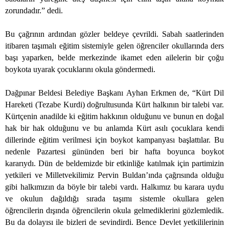
zorundadır.” dedi.
Bu çağrının ardından gözler beldeye çevrildi. Sabah saatlerinden
itibaren taşımalı eğitim sistemiyle gelen öğrenciler okullarında ders
başı yaparken, belde merkezinde ikamet eden ailelerin bir çoğu
boykota uyarak çocuklarını okula göndermedi.
Dağpınar Beldesi Belediye Başkanı Ayhan Erkmen de, “Kürt Dil
Hareketi (Tezabe Kurdi) doğrultusunda Kürt halkının bir talebi var.
Kürtçenin anadilde ki eğitim hakkının olduğunu ve bunun en doğal
hak bir hak olduğunu ve bu anlamda Kürt asılı çocuklara kendi
dillerinde eğitim verilmesi için boykot kampanyası başlattılar. Bu
nedenle Pazartesi gününden beri bir hafta boyunca boykot
kararıydı. Dün de beldemizde bir etkinliğe katılmak için partimizin
yetkileri ve Milletvekilimiz Pervin Buldan’ında çağrısında olduğu
gibi halkımızın da böyle bir talebi vardı. Halkımız bu karara uydu
ve okulun dağıldığı sırada taşımı sistemle okullara gelen
öğrencilerin dışında öğrencilerin okula gelmediklerini gözlemledik.
Bu da dolayısı ile bizleri de sevindirdi. Bence Devlet yetkililerinin