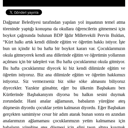
Dağpınar Belediyesi tarafından yapılan yol inşaatının temel atma
töreninde yaptığı konuşma da okullara öğrencilerin gitmemesi için
boykot çağrısında bulunan BDP Iğdır Milletvekili Pervin Buldan,
“Kürt halkı artık kendi dilinde eğitim ve öğretim hakkı istiyor. İşte
bun un içindir ki bu hafta bir boykot kararı var. Çocuklarımızın
okula gitmeyerek kendi ana dillerinde eğitim ve öğretimin yollarının
açılması için bir talepleri var. Bu hafta çocuklarımız okula gitmiyor.
Bu hafta çocuklarımız diyecek ki biz kendi dilimizde eğitim ve
öğretim istiyoruz. Biz ana dilimizde eğitim ve öğretim hakkımızı
istiyoruz. Siz vermezseniz biz söke söke almasını biliyoruz
diyecekler. Yazıktır günahtır, eğer bu ülkenin Başbakanı ben
Kürtlerinde Başbakanıyım diyorsa bu halkın sesini duymak
zorundadır. Hani analar ağlamasın, babaların yüreğine ateş
düşmesin diyordu çocuklar yetim kalmasın diyordu. Eğer Başbakan
gerçekten samimiyse cesur bir adım atarak bunan sonra en azından
analarımızın ağlamaması çocuklarımızın yetim kalmaması için
babaların yüreğine ateş düşmesi için elini taşın altına koymak