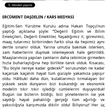
ERCÜMENT DAŞDELEN / KARS MEDYASI
Eğitim-Sen Yürütme Kurulu adına Hakan Topçu’nun
yaptığı açıklama şöyle:
“
Değerli Eğitim ve Bilim
Emekçileri, Değerli Emekliler, Yaşadığımız il, görevimiz,
maaş tutarımız birbirinden farklı olsa da hepimiz aynı
dertle sınanır olduk. Yarına umutla bakmak isterken,
zam haberlerini duymak istemeyecek hale getirildik.
Maaşlarımıza yapılan zamların daha cebimize girmeden
hızla buharlaştığına hep birlikte tanık olduk. Kısacası,
“Bu böyle nereye kadar gidecek?” sorusundan ne kadar
kaçarsak kaçalım hayat tüm gücüyle yakamıza yapışır
oldu. Hâlbuki daha dün, kulaklarımızı tırmalayan bir
yüksek sesle dünyanın bizi kıskandığı ve ekonomik
modelin tıkır tıkır işlediği cümlelerini duyuyorduk!
Bugün ise bizlerin bildiği, bizi yönetenlerin ise yok
saydığı hayat pahalılığı gerçeği tüm ağırlığı ve
yakıcılığıyla karşımızda dikilir oldu! Biliyoruz! Her üç