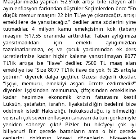
Maaşlarımızda yapılan %2,5’luk artışı bile izleyen altı
ayın enflasyon farkından düştüler. Seçimlerden önce “En
düşük memur maaşını 22 bin TL’ye ye çıkaracağız, artışı
emeklilere de yansıtacağız.” dediler ama sözlerini yine
tutmadılar. 4 milyon kamu emekçisinin kök (taban)
maaşını %17,55 oranında arttırdılar. Taban aylığımıza
yansıtmadıkları için emekli aylığımızdan
tazminatlarımıza, eş ve çocuk yardımından ek ders
ücretlerimize kadar hiçbir kaleme yansıtılmayan 8077
TL’lik artışa ise “ilave” dediler. 7500 TL maaş alan
emekliye ise “Size 8077 TL’lik ilave de yok, % 25 artışla
yetinin.” diyerek dalga geçtiler. Özcesi değerli dostlar,
“İşçiyi, memuru, emekliyi asgari ücrete ezdirmedik!”
diyenler işçisinden memuruna, çiftçisinden emeklisine
kadar hepimize ekonomik krizin faturasını kesti!
Lüksün, şatafatın, israfın, liyakatsizliğin bedelini bize
ödetmek istedi! Haksızlığı, hukuksuzluğu, iş bilmezliği
ve israfı çok seven enflasyon canavarı da tüm görkemiyle
yeniden sahneye çıktı! Bizler bu hikâyeyi çok iyi
biliyoruz! Bir gecede batanların ama o bir gecede
ceplerini doldurup köşeyi dönenlerin hikayesiyle