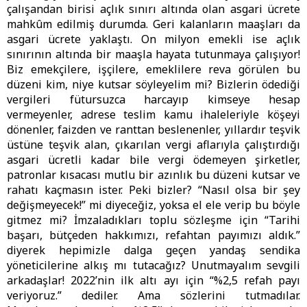
çalışandan birisi açlık sınırı altında olan asgari ücrete
mahkûm edilmiş durumda. Geri kalanların maaşları da
asgari ücrete yaklaştı. On milyon emekli ise açlık
sınırının altında bir maaşla hayata tutunmaya çalışıyor!
Biz emekçilere, işçilere, emeklilere reva görülen bu
düzeni kim, niye kutsar söyleyelim mi? Bizlerin ödediği
vergileri fütursuzca harcayıp kimseye hesap
vermeyenler, adrese teslim kamu ihaleleriyle köşeyi
dönenler, faizden ve ranttan beslenenler, yıllardır teşvik
üstüne teşvik alan, çıkarılan vergi aflarıyla çalıştırdığı
asgari ücretli kadar bile vergi ödemeyen şirketler,
patronlar kısacası mutlu bir azınlık bu düzeni kutsar ve
rahatı kaçmasın ister. Peki bizler? “Nasıl olsa bir şey
değişmeyecek!” mi diyeceğiz, yoksa el ele verip bu böyle
gitmez mi? İmzaladıkları toplu sözleşme için “Tarihi
başarı, bütçeden hakkımızı, refahtan payımızı aldık.”
diyerek hepimizle dalga geçen yandaş sendika
yöneticilerine alkış mı tutacağız? Unutmayalım sevgili
arkadaşlar! 2022’nin ilk altı ayı için “%2,5 refah payı
veriyoruz.” dediler. Ama sözlerini tutmadılar.