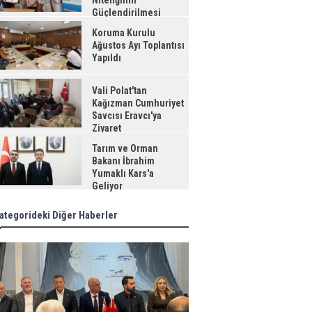
Niteliğinin
Güçlendirilmesi
jesi"
Koruma Kurulu
Ağustos Ayı Toplantısı
Yapıldı
Vali Polat'tan
Kağızman Cumhuriyet
Savcısı Eravcı'ya
Ziyaret
Tarım ve Orman
Bakanı İbrahim
Yumaklı Kars'a
Geliyor
ategorideki Diğer Haberler