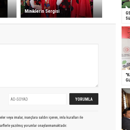
Miniklerin Sergisi
GS
Sü
"K
Gü
er veya imalar, inançlara saldırı içeren, imla kuralları ile
arflerle yazılmış yorumlar onaylanmamaktadır.