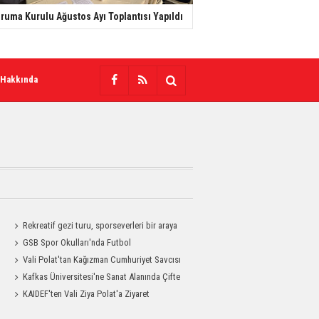
ruma Kurulu Ağustos Ayı Toplantısı Yapıldı
 Hakkında
Rekreatif gezi turu, sporseverleri bir araya
getirdi
GSB Spor Okulları'nda Futbol
Antrenmanları Sürüyor
Vali Polat'tan Kağızman Cumhuriyet Savcısı
Eravcı'ya Ziyaret
Kafkas Üniversitesi'ne Sanat Alanında Çifte
Gurur
KAIDEF'ten Vali Ziya Polat'a Ziyaret