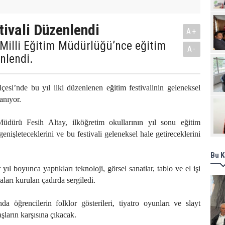
Pro
tivali Düzenlendi
A+
Milli Eğitim Müdürlüğü’nce eğitim
A-
enlendi.
esi’nde bu yıl ilki düzenlenen eğitim festivalinin geleneksel
lanıyor.
Müdürü Fesih Altay, ilköğretim okullarının yıl sonu eğitim
genişleteceklerini ve bu festivali geleneksel hale getireceklerini
Bu K
 yıl boyunca yaptıkları teknoloji, görsel sanatlar, tablo ve el işi
aları kurulan çadırda sergiledi.
da öğrencilerin folklor gösterileri, tiyatro oyunları ve slayt
aşların karşısına çıkacak.