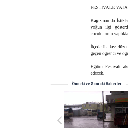
FESTİVALE VAT
Kağızman’da İstikla
yoğun ilgi gösterd
çocuklarının yaptıklar
İlçede ilk kez düze
geçen öğrenci ve öğre
Eğitim Festivali a
edecek.
Önceki ve Sonraki Haberler