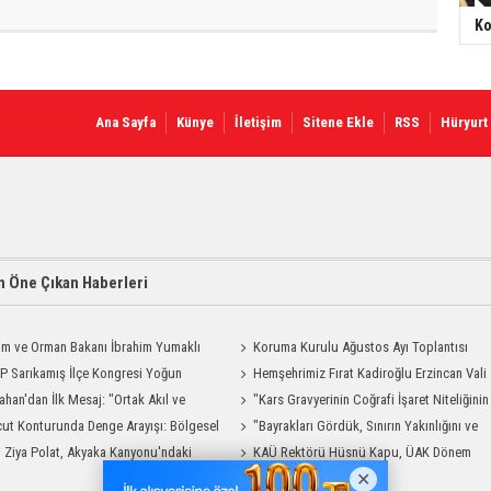
Ko
Ana Sayfa
Künye
İletişim
Sitene Ekle
RSS
Hüryurt
 Öne Çıkan Haberleri
ım ve Orman Bakanı İbrahim Yumaklı
Koruma Kurulu Ağustos Ayı Toplantısı
Geliyor
 Sarıkamış İlçe Kongresi Yoğun
Yapıldı
Hemşehrimiz Fırat Kadiroğlu Erzincan Vali
la Gerçekleştirildi
ahan'dan İlk Mesaj: "Ortak Akıl ve
Yardımcılığına Atandı
"Kars Gravyerinin Coğrafi İşaret Niteliğinin
şmayla Çalışacağız"
ut Konturunda Denge Arayışı: Bölgesel
Güçlendirilmesi Projesi"
"Bayrakları Gördük, Sınırın Yakınlığını ve
ma Sürecinin Tüm Aşamaları
i Ziya Polat, Akyaka Kanyonu'ndaki
Uzaklığını Aynı Anda Hissettik"
KAÜ Rektörü Hüsnü Kapu, ÜAK Dönem
g Heyecanına Katıldı
Başkanlığını Devretti