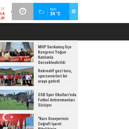
LDI
GÜNCEL / 17:08
Kars
:08
24 °C
GSB SPOR OKULLARI'NDA FUTBOL ANTRENMANLARI SÜRÜYOR
RDI
MHP Sarıkamış İlçe
Kongresi Yoğun
Katılımla
Gerçekleştirildi
Rekreatif gezi turu,
sporseverleri bir
araya getirdi
GSB Spor Okulları'nda
Futbol Antrenmanları
Sürüyor
"Kars Gravyerinin
Coğrafi İşaret