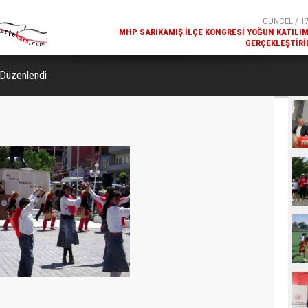
GERÇEKLEŞTIRI
GÜNCEL / 17
REKREATIF GEZI TURU, SPORSEVERLERI BIR ARAYA GETI
 Düzenlendi