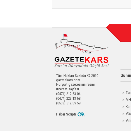
Günün
Tüm Hakları Saklıdır © 2010
gazetekars.com
Hüryurt gazetesinin resmi
internet sayfası.
Tar
(0474) 212 63 04
(0474) 223 13 68
Kars'a 
MHP
(0533) 512 89 59
Katılım
Kar
Dayanı
Vüc
Haber Scripti
Yağ Al
Val
Raftin