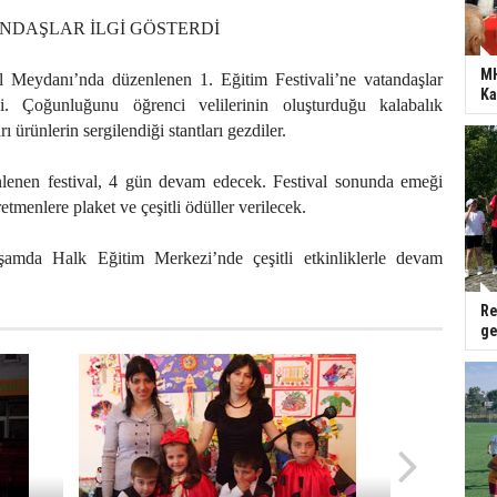
ANDAŞLAR İLGİ GÖSTERDİ
MH
l Meydanı’nda düzenlenen 1. Eğitim Festivali’ne vatandaşlar
Ka
i. Çoğunluğunu öğrenci velilerinin oluşturduğu kalabalık
ı ürünlerin sergilendiği stantları gezdiler.
nlenen festival, 4 gün devam edecek. Festival sonunda emeği
tmenlere plaket ve çeşitli ödüller verilecek.
kşamda Halk Eğitim Merkezi’nde çeşitli etkinliklerle devam
Re
ge