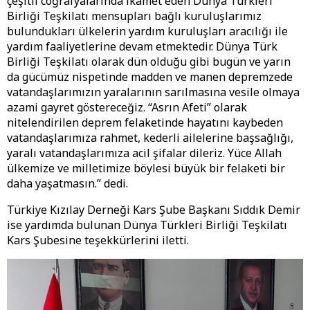
çeşitli coğrafyalarında ikamet eden Dünya Türkleri
Birliği Teşkilatı mensupları bağlı kuruluşlarımız
bulundukları ülkelerin yardım kuruluşları aracılığı ile
yardım faaliyetlerine devam etmektedir. Dünya Türk
Birliği Teşkilatı olarak dün olduğu gibi bugün ve yarın
da gücümüz nispetinde madden ve manen depremzede
vatandaşlarımızın yaralarının sarılmasına vesile olmaya
azami gayret göstereceğiz. “Asrın Afeti” olarak
nitelendirilen deprem felaketinde hayatını kaybeden
vatandaşlarımıza rahmet, kederli ailelerine başsağlığı,
yaralı vatandaşlarımıza acil şifalar dileriz. Yüce Allah
ülkemize ve milletimize böylesi büyük bir felaketi bir
daha yaşatmasın.” dedi.
Türkiye Kızılay Derneği Kars Şube Başkanı Sıddık Demir
ise yardımda bulunan Dünya Türkleri Birliği Teşkilatı
Kars Şubesine teşekkürlerini iletti.