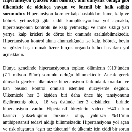
Hipertansiyon (yüksek kan basıncı); tüm dünyada olduğu gibi
ülkemizde de oldukça yaygın ve önemli bir halk sağlığı
sorunudur.
Hipertansiyon koroner kalp hastalıkları, inme, kalp ve
böbrek yetmezliği gibi ciddi komplikasyonlara yol açmakta,
hipertansiyonun kontrolü ile kalp yetmezliği ve inme sıklığı yarı
yarıya, kalp krizleri de dörtte bir oranında azaltılabilmektedir.
Hipertansiyon kontrol altına alınmadığında ise kalp, böbrek, beyin
ve gözler başta olmak üzere birçok organda kalıcı hasarlara yol
açmaktadır.
Dünya genelinde hipertansiyonun toplam ölümlerin %13’ünden
(7.1 milyon ölüm) sorumlu olduğu bilinmektedir. Ancak gerek
dünyada gerekse ülkemizde hipertansiyon farkındalık oranları ve
kan basıncı kontrol oranları istenilen düzeylerde değildir.
Ülkemizde her 3 kişiden biri daha önce hiç tansiyonunu
ölçtürmemiş olup,
18 yaş üstünde her 3 erişkinden
birinde
hipertansiyon vardır. Hipertansif bireylerin sadece
%40’ı kan
basıncı yüksekliğinin farkında olup, yalnızca %31’inin
antihipertansif tedavi aldığı bilinmektedir. Hipertansiyona yol açan
ve risk oluşturan “aşırı tuz tüketimi” de ülkemiz için ciddi bir sorun