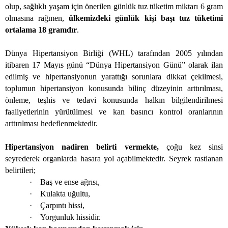
olup, sağlıklı yaşam için önerilen günlük tuz tüketim miktarı
6 gram
olmasına rağmen,
ülkemizdeki günlük kişi başı tuz tüketimi
ortalama 18 gramdır
.
Dünya Hipertansiyon Birliği (WHL) tarafından 2005 yılından
itibaren 17 Mayıs günü “Dünya Hipertansiyon Günü” olarak ilan
edilmiş ve hipertansiyonun yarattığı sorunlara dikkat çekilmesi,
toplumun hipertansiyon konusunda bilinç düzeyinin arttırılması,
önleme, teşhis ve tedavi konusunda halkın bilgilendirilmesi
faaliyetlerinin yürütülmesi ve kan basıncı kontrol oranlarının
arttırılması hedeflenmektedir.
Hipertansiyon nadiren belirti vermekte,
çoğu kez sinsi
seyrederek organlarda hasara yol açabilmektedir. Seyrek rastlanan
belirtileri;
·
Baş ve ense ağrısı,
·
Kulakta uğultu,
·
Çarpıntı hissi,
·
Yorgunluk hissidir.