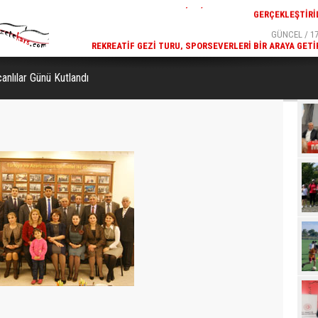
GÜNCEL / 17:32
GÜNCEL / 17
 YOĞUN KATILIMLA
REKREATIF GEZI TURU, SPORSEVERLERI BIR ARAYA GETI
GERÇEKLEŞTIRILDI
nlılar Günü Kutlandı