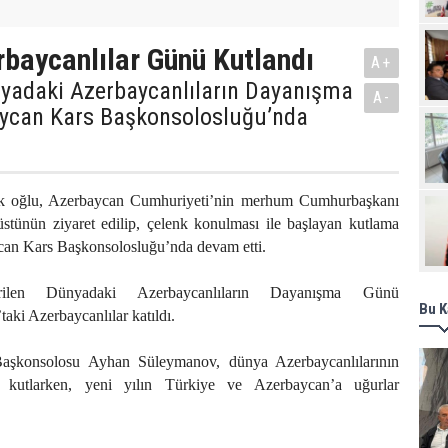
Pro
baycanlılar Günü Kutlandı
A+
nyadaki Azerbaycanlıların Dayanışma
A-
ycan Kars Başkonsolosluğu’nda
ük oğlu, Azerbaycan Cumhuriyeti’nin merhum Cumhurbaşkanı
stünün ziyaret edilip, çelenk konulması ile başlayan kutlama
ycan Kars Başkonsolosluğu’nda devam etti.
erilen Dünyadaki Azerbaycanlıların Dayanışma Günü
Bu K
taki Azerbaycanlılar katıldı.
aşkonsolosu Ayhan Süleymanov, dünya Azerbaycanlılarının
kutlarken, yeni yılın Türkiye ve Azerbaycan’a uğurlar