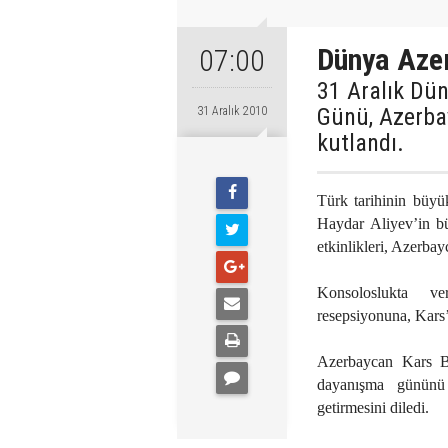
Dünya Azer
07:00
31 Aralık Dü
Günü, Azerba
31 Aralık 2010
kutlandı.
Türk tarihinin büy
Haydar Aliyev’in bü
etkinlikleri, Azerba
Konsoloslukta v
resepsiyonuna, Kars’
Azerbaycan Kars B
dayanışma gününü 
getirmesini diledi.