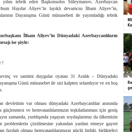
i yılını tebrik eden Başkonsolos Süleymanov, Azerbaycan
hum Haydar Aliyev’in layıklı devamcısı İlham Aliyev’in,
larının Dayanışma Günü münasebeti ile yayımladığı tebrik
MH
Ka
rbaşkanı İlham Aliyev’in Dünyadaki Azerbaycanlıların
ajı ise şöyle:
 !
evinç ve samimi duygular oyatan 31 Aralık – Dünyadaki
Re
ayanışma Günü münasebet ile sizi kalpten selamlıyor ve en hoş
ge
m.
n devletinin var olması dünyadaki Azerbaycanlılar arasında
da güçlenmesi ve hemvatanlılarımızın teşkilatlanması için geniş
 Aynı zamanda, yurtdışında yaşayan soydaşlarımız da ülkemizin
kan problemlerin çözülmesine yakından yardım etmeye gayret
n faydalı olması hemvatanlılarımızın güçlü birliği, birlikteliyi