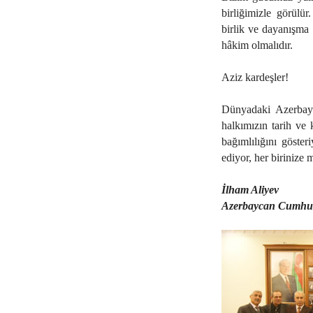
birliğimizle görülü
birlik ve dayanışma i
hâkim olmalıdır.
Aziz kardeşler!
Dünyadaki Azerbayc
halkımızın tarih ve 
bağımlılığını göste
ediyor, her birinize 
İlham Aliyev
Azerbaycan Cumhur