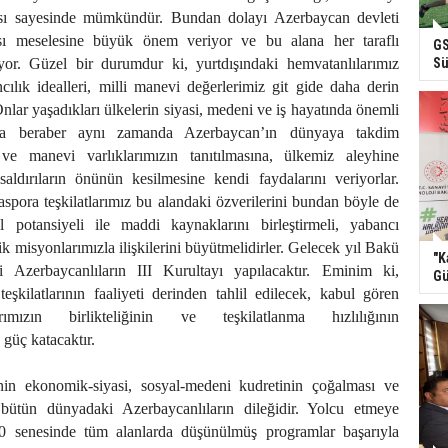
ması sayesinde mümkündür. Bundan dolayı Azerbaycan devleti
sı meselesine büyük önem veriyor ve bu alana her taraflı
GS
or. Güzel bir durumdur ki, yurtdışındaki hemvatanlılarımız
Sü
ılık idealleri, milli manevi değerlerimiz git gide daha derin
nlar yaşadıkları ülkelerin siyasi, medeni ve iş hayatında önemli
la beraber aynı zamanda Azerbaycan’ın dünyaya takdim
ve manevi varlıklarımızın tanıtılmasına, ülkemiz aleyhine
saldırıların önünün kesilmesine kendi faydalarını veriyorlar.
pora teşkilatlarımız bu alandaki özverilerini bundan böyle de
üel potansiyeli ile maddi kaynaklarını birleştirmeli, yabancı
k misyonlarımızla ilişkilerini büyütmelidirler. Gelecek yıl Bakü
"K
 Azerbaycanlıların III Kurultayı yapılacaktır. Eminim ki,
Gü
teşkilatlarının faaliyeti derinden tahlil edilecek, kabul gören
rımızın birlikteliğinin ve teşkilatlanma hızlılığının
 güç katacaktır.
nin ekonomik-siyasi, sosyal-medeni kudretinin çoğalması ve
bütün dünyadaki Azerbaycanlıların dileğidir. Yolcu etmeye
10 senesinde tüm alanlarda düşünülmüş programlar başarıyla