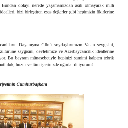
r. Bundan dolayı nerede yaşamamızdan asılı olmayarak milli
dealleri, bizi birleştiren esas değerler gibi hepimizin fikirlerine
anlıların Dayanışma Günü soydaşlarımızın Vatan sevgisini,
kültürüne saygısını, devletimize ve Azerbaycancılık ideallerine
riyor. Bu bayram münasebetiyle hepinizi samimi kalpten tebrik
mutluluk, huzur ve tüm işlerinizde uğurlar diliyorum!
iyetinin Cumhurbaşkanı