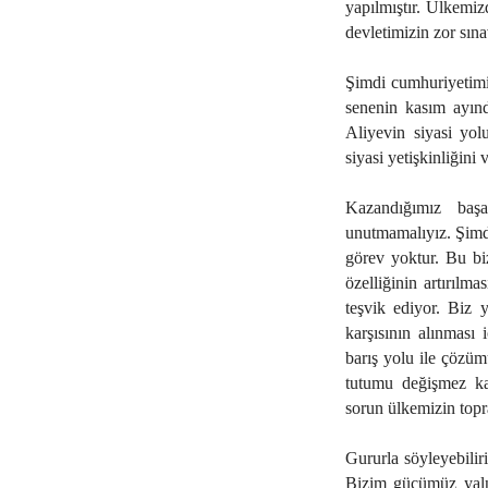
yapılmıştır. Ülkemiz
devletimizin zor sına
Şimdi cumhuriyetimi
senenin kasım ayınd
Aliyevin siyasi yol
siyasi yetişkinliğini 
Kazandığımız başa
unutmamalıyız. Şim
görev yoktur. Bu biz
özelliğinin artırılma
teşvik ediyor. Biz y
karşısının alınması
barış yolu ile çözüm
tutumu değişmez ka
sorun ülkemizin top
Gururla söyleyebili
Bizim gücümüz yalnı