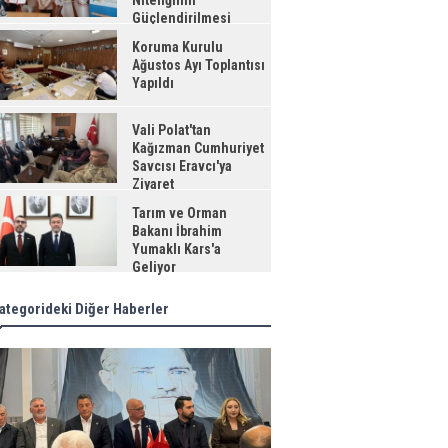
Niteliğinin
Güçlendirilmesi
jesi"
Koruma Kurulu
Ağustos Ayı Toplantısı
Yapıldı
Vali Polat'tan
Kağızman Cumhuriyet
Savcısı Eravcı'ya
Ziyaret
Tarım ve Orman
Bakanı İbrahim
Yumaklı Kars'a
Geliyor
ategorideki Diğer Haberler