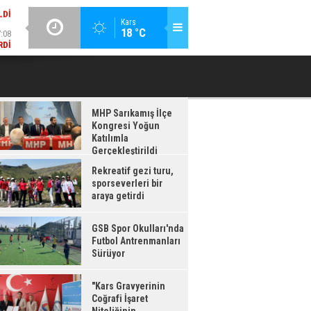
:08
GÜNCEL / 17:08
Kars
18 °C
RDI
GSB SPOR OKULLARI'NDA FUTBOL ANTRENMANLARI SÜRÜYOR
MHP Sarıkamış İlçe
Kongresi Yoğun
Katılımla
Gerçekleştirildi
Rekreatif gezi turu,
sporseverleri bir
araya getirdi
GSB Spor Okulları'nda
Futbol Antrenmanları
Sürüyor
"Kars Gravyerinin
Coğrafi İşaret