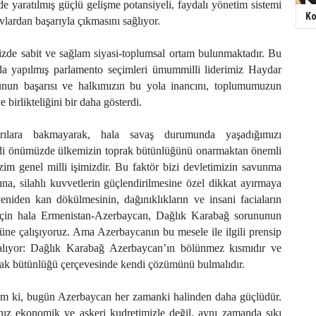
de yaratılmış güçlü gelişme potansiyeli, faydalı yönetim sistemi
Ko
vlardan başarıyla çıkmasını sağlıyor.
zde sabit ve sağlam siyasi-toplumsal ortam bulunmaktadır. Bu
a yapılmış parlamento seçimleri ümummilli liderimiz Haydar
unun başarısı ve halkımızın bu yola inancını, toplumumuzun
ve birlikteliğini bir daha gösterdi.
rılara bakmayarak, hala savaş durumunda yaşadığımızı
di önümüzde ülkemizin toprak bütünlüğünü onarmaktan önemli
im genel milli işimizdir. Bu faktör bizi devletimizin savunma
sına, silahlı kuvvetlerin güçlendirilmesine özel dikkat ayırmaya
eniden kan dökülmesinin, dağınıklıkların ve insani faciaların
 için hala Ermenistan-Azerbaycan, Dağlık Karabağ sorununun
üne çalışıyoruz. Ama Azerbaycanın bu mesele ile ilgili prensip
lıyor: Dağlık Karabağ Azerbaycan’ın bölünmez kısmıdır ve
rak bütünlüğü çerçevesinde kendi çözümünü bulmalıdır.
rim ki, bugün Azerbaycan her zamanki halinden daha güçlüdür.
z ekonomik ve askeri kudretimizle değil, aynı zamanda sıkı