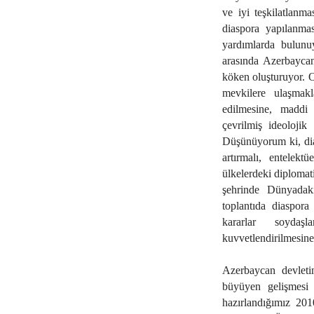
ve iyi teşkilatlan
diaspora yapılanma
yardımlarda bulunuy
arasında Azerbaycanc
köken oluşturuyor. O
mevkilere ulaşmak
edilmesine, maddi 
çevrilmiş ideolojik 
Düşünüyorum ki, dias
artırmalı, entelekt
ülkelerdeki diplomati
şehrinde Dünyadaki
toplantıda diaspora 
kararlar soydaşla
kuvvetlendirilmesine
Azerbaycan devleti
büyüyen gelişmesi 
hazırlandığımız 20