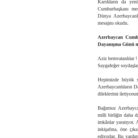
Karslıların da yen
Cumhurbaşkanı mer
Dünya Azerbaycanlı
mesajını okudu.
Azerbaycan Cumhu
Dayanışma Günü mes
Aziz hemvatanlılar !
Saygıdeğer soydaşlar
Hepimizde büyük s
Azerbaycanlıların D
dileklerimi iletiyoru
Bağımsız Azerbayca
milli birliğin daha 
imkânlar yaratıyor.
inkişafına, öne çı
ediyorlar. Bu yardımı