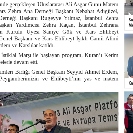
ünde gerçekleşen Uluslararası Ali Asgar Günü Matem
ars Zehra Ana Derneği Başkanı Nebahat Adıgüzel,
Derneği Başkanı Rugeyye Yılmaz, İstanbul Zehra
Sa
şkan Yardımcısı Zehra Kaçan, İstanbul Zehrana
Mo
im Kurulu Üyesi Saniye Gök ve Kars Ehlibeyt
 Genel Başkanı ve Kars Ehlibeyt Işıklı Camii Alimi
em ve Karslılar katıldı.
İstiklal Marşı ile başlayan program, Kuran’ı Kerim
elerle devam etti.
limleri Birliği Genel Başkanı Seyyid Ahmet Erdem,
eygamberimizin ve Ehlibeyti’nin yas ve matem
Ka