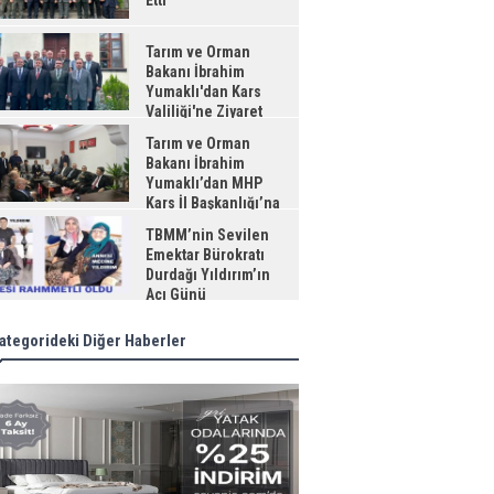
Etti
Tarım ve Orman
Bakanı İbrahim
Yumaklı'dan Kars
Valiliği'ne Ziyaret
Tarım ve Orman
Bakanı İbrahim
Yumaklı’dan MHP
Kars İl Başkanlığı’na
aret
TBMM’nin Sevilen
Emektar Bürokratı
Durdağı Yıldırım’ın
Acı Günü
ategorideki Diğer Haberler