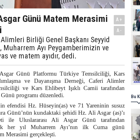
 Asgar Günü Matem Merasimi
A+
i
A-
 Alimleri Birliği Genel Başkanı Seyyid
 Muharrem Ayı Peygamberimizin ve
 yas ve matem ayıdır, dedi.
Ziy
i Asgar Günü Platformu Türkiye Temsilciliği, Kars
ımlaşma ve Dayanışma Derneği, Caferi Alimler
silciliği ve Kars Ehlibeyt Işıklı Camii tarafından
 Günü programı düzenledi.
Bu K
in efendisi Hz. Hüseyin(as) ve 71 Yareninin susuz
şura Günü’nün kundaktaki şehidi Hz. Ali Asgar (as)’ı
i ile Uluslararası Ali Asgar Günü tarafından
arak her yıl Muharrem Ayı’nın ilk Cuma günü
 Merasimi gerçekleşti.