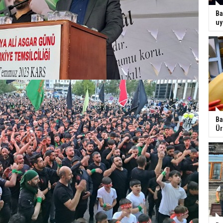
Ba
uy
Ba
Ür