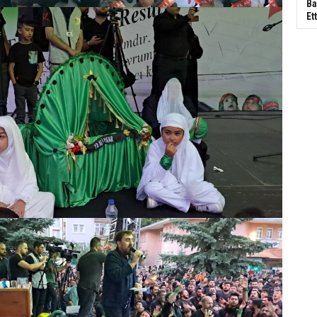
Ba
Ett