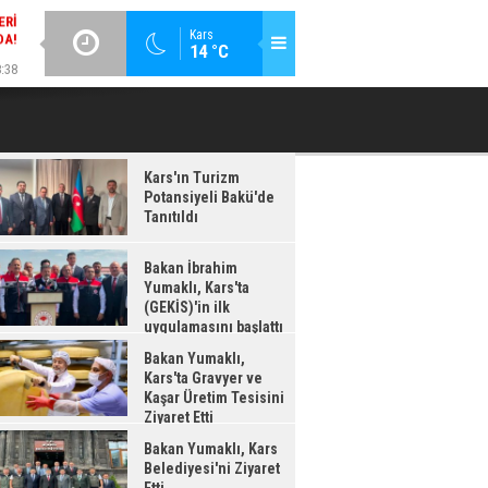
:38
GÜNCEL / 18:37
Kars
14 °C
LDI
BAKAN İBRAHIM YUMAKLI, KARS'TA (GEKİS)'IN ILK
BA
UYGULAMASINI BAŞLATTI
Kars'ın Turizm
Potansiyeli Bakü'de
Tanıtıldı
Bakan İbrahim
Yumaklı, Kars'ta
(GEKİS)'in ilk
uygulamasını başlattı
Bakan Yumaklı,
Kars'ta Gravyer ve
Kaşar Üretim Tesisini
Ziyaret Etti
Bakan Yumaklı, Kars
Belediyesi'ni Ziyaret