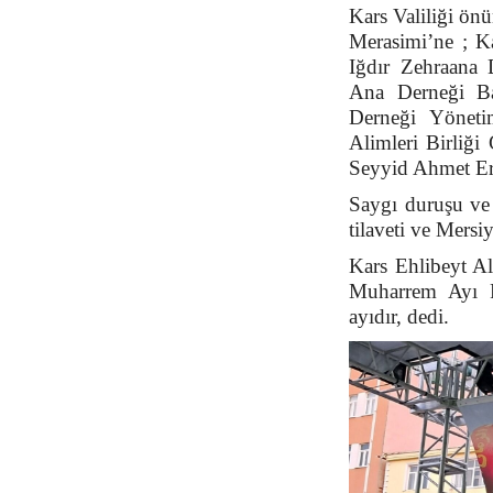
Kars Valiliği ön
Merasimi’ne ; K
Iğdır Zehraana 
Ana Derneği Ba
Derneği Yönet
Alimleri Birliği
Seyyid Ahmet Erd
Saygı duruşu ve 
tilaveti ve Mersiy
Kars Ehlibeyt A
Muharrem Ayı P
ayıdır, dedi.