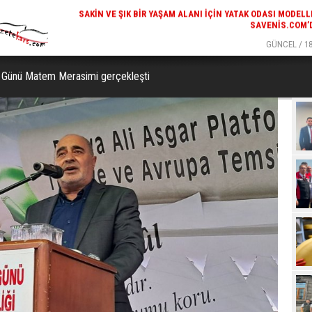
GÜNCEL / 19:00
GÜNCEL / 18
K ODASI MODELLERI
KARS'IN TURIZM POTANSIYELI BAKÜ'DE TANITI
SAVENIS.COM’DA!
r Günü Matem Merasimi gerçekleşti