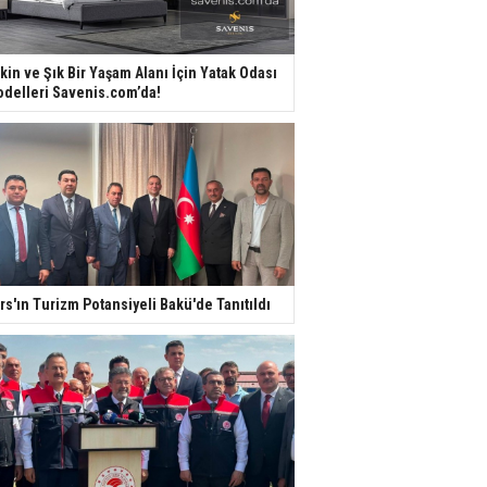
kin ve Şık Bir Yaşam Alanı İçin Yatak Odası
delleri Savenis.com’da!
rs'ın Turizm Potansiyeli Bakü'de Tanıtıldı