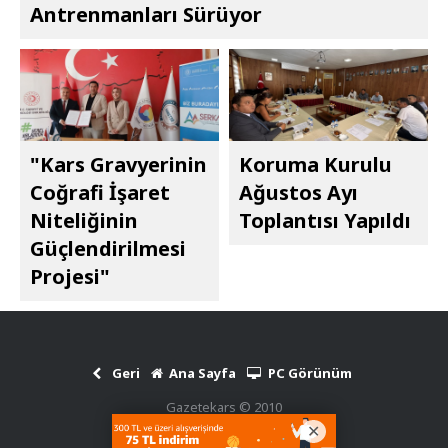
Antrenmanları Sürüyor
"Kars Gravyerinin
Koruma Kurulu
Coğrafi İşaret
Ağustos Ayı
Niteliğinin
Toplantısı Yapıldı
Güçlendirilmesi
Projesi"
Geri
Ana Sayfa
PC Görünüm
Gazetekars © 2010
Haber Scripti